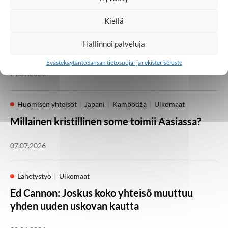
Kotimaa
Lähetystyö
Seurakunta
Kiellä
Heikki Kärhän kutsumuksena on evankeliumin
Hallinnoi palveluja
julistaminen
Evästekäytäntö
Sansan tietosuoja- ja rekisteriseloste
21.07.2026
Huomisen yhteisöt
Japani
Kambodža
Ulkomaat
Millainen kristillinen some toimii Aasiassa?
07.07.2026
Lähetystyö
Ulkomaat
Ed Cannon: Joskus koko yhteisö muuttuu
yhden uuden uskovan kautta