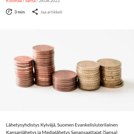
Kotimaa
/
Sansa
/
26.08.2022
3 min
Jaa artikkeli
Lähetysyhdistys Kylväjä, Suomen Evankelisluterilainen
Kansanlähetys ja Medialähetys Sanansaattajat (Sansa)