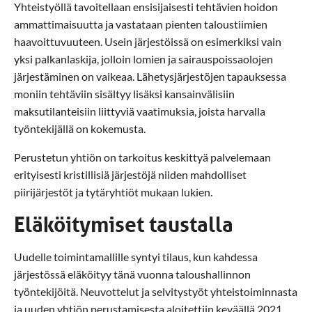
Yhteistyöllä tavoitellaan ensisijaisesti tehtävien hoidon
ammattimaisuutta ja vastataan pienten taloustiimien
haavoittuvuuteen. Usein järjestöissä on esimerkiksi vain
yksi palkanlaskija, jolloin lomien ja sairauspoissaolojen
järjestäminen on vaikeaa. Lähetysjärjestöjen tapauksessa
moniin tehtäviin sisältyy lisäksi kansainvälisiin
maksutilanteisiin liittyviä vaatimuksia, joista harvalla
työntekijällä on kokemusta.
Perustetun yhtiön on tarkoitus keskittyä palvelemaan
erityisesti kristillisiä järjestöjä niiden mahdolliset
piirijärjestöt ja tytäryhtiöt mukaan lukien.
Eläköitymiset taustalla
Uudelle toimintamallille syntyi tilaus, kun kahdessa
järjestössä eläköityy tänä vuonna taloushallinnon
työntekijöitä. Neuvottelut ja selvitystyöt yhteistoiminnasta
ja uuden yhtiön perustamisesta aloitettiin keväällä 2021.