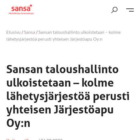
Etusivu
/
Sansa
/
Sansan taloushallinto ulkoistetaan – kolme
lähetysjärjestöä perusti yhteisen Järjestöapu Oy:n
Sansan taloushallinto
ulkoistetaan – kolme
lähetysjärjestöä perusti
yhteisen Järjestöapu
Oy:n