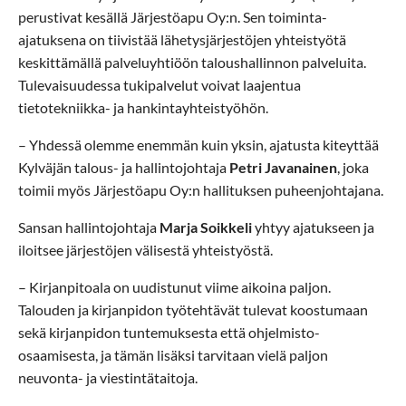
perustivat kesällä Järjestöapu Oy:n. Sen toiminta-
ajatuksena on tiivistää lähetysjärjestöjen yhteistyötä
keskittämällä palveluyhtiöön taloushallinnon palveluita.
Tulevaisuudessa tukipalvelut voivat laajentua
tietotekniikka- ja hankintayhteistyöhön.
– Yhdessä olemme enemmän kuin yksin, ajatusta kiteyttää
Kylväjän talous- ja hallintojohtaja
Petri Javanainen
, joka
toimii myös Järjestöapu Oy:n hallituksen puheenjohtajana.
Sansan hallintojohtaja
Marja Soikkeli
yhtyy ajatukseen ja
iloitsee järjestöjen välisestä yhteistyöstä.
– Kirjanpitoala on uudistunut viime aikoina paljon.
Talouden ja kirjanpidon työtehtävät tulevat koostumaan
sekä kirjanpidon tuntemuksesta että ohjelmisto-
osaamisesta, ja tämän lisäksi tarvitaan vielä paljon
neuvonta- ja viestintätaitoja.