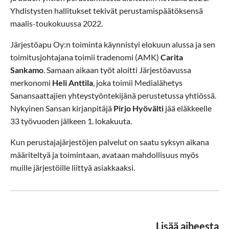
Yhdistysten hallitukset tekivät perustamispäätöksensä
maalis-toukokuussa 2022.
Järjestöapu Oy:n toiminta käynnistyi elokuun alussa ja sen
toimitusjohtajana toimii tradenomi (AMK)
Carita
Sankamo
. Samaan aikaan työt aloitti Järjestöavussa
merkonomi
Heli Anttila
, joka toimii Medialähetys
Sanansaattajien yhteystyöntekijänä perustetussa yhtiössä.
Nykyinen Sansan kirjanpitäjä
Pirjo Hyövälti
jää eläkkeelle
33 työvuoden jälkeen 1. lokakuuta.
Kun perustajajärjestöjen palvelut on saatu syksyn aikana
määriteltyä ja toimintaan, avataan mahdollisuus myös
muille järjestöille liittyä asiakkaaksi.
Lisää aiheesta