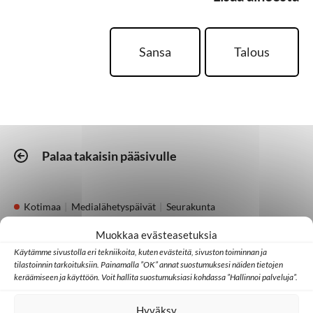
Sansa
Talous
Palaa takaisin pääsivulle
Kotimaa
Medialähetyspäivät
Seurakunta
Vielä on kesäjuhlia
Muokkaa evästeasetuksia
jäljellä! Medialähetyspäivät Lempäälässä 21.–
Käytämme sivustolla eri tekniikoita, kuten evästeitä, sivuston toiminnan ja
23. elokuuta
tilastoinnin tarkoituksiin. Painamalla ”OK” annat suostumuksesi näiden tietojen
keräämiseen ja käyttöön. Voit hallita suostumuksiasi kohdassa ”Hallinnoi palveluja”.
05.08.2026
Hyväksy