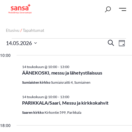
Etusivu
/
Tapahtumat
T
Ta
Etsi
14.05.2026
Päivä
Vi
Valitse
a
10:00
päivä.
Nav
p
-
14 toukokuun @ 10:00
13:00
ÄÄNEKOSKI, messu ja lähetystilaisuus
a
Sumiaisten kirkko
Sumiaisraitti 4, Sumiainen
h
t
-
14 toukokuun @ 10:00
13:00
PARIKKALA/Saari, Messu ja kirkkokahvit
u
Saaren kirkko
Kirkontie 599, Parikkala
m
18:00
a