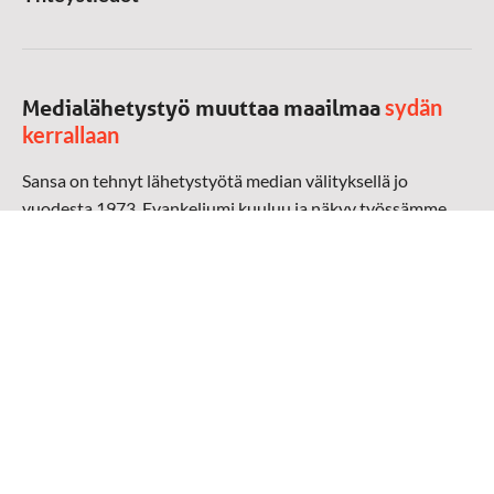
sydän
Medialähetystyö muuttaa maailmaa
kerrallaan
Sansa on tehnyt lähetystyötä median välityksellä jo
vuodesta 1973. Evankeliumi kuuluu ja näkyy työssämme
radioaalloilla, televisiossa, verkossa ja sosiaalisessa
mediassa ympäri maailman. Kohtaamme ihmisen hänen
omalla kielellään, aidosti arjen keskellä.
Mediapankki
➔
Sansan materiaali
➔
Raamattu kannesta kanteen materiaali
➔
Toivoa naisille materiaali