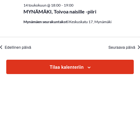
t
-
14 toukokuun @ 18:00
19:00
MYNÄMÄKI, Toivoa naisille -piiri
E
Mynämäen seurakuntakoti
Keskuskatu 17, Mynämäki
t
s
Edellinen päivä
Seuraava päivä
i
a
Tilaa kalenteriin
j
a
N
ä
k
y