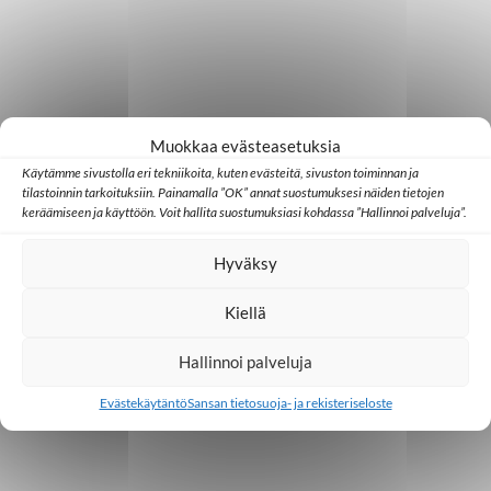
Muokkaa evästeasetuksia
Käytämme sivustolla eri tekniikoita, kuten evästeitä, sivuston toiminnan ja
tilastoinnin tarkoituksiin. Painamalla ”OK” annat suostumuksesi näiden tietojen
keräämiseen ja käyttöön. Voit hallita suostumuksiasi kohdassa ”Hallinnoi palveluja”.
Hyväksy
Kiellä
Hallinnoi palveluja
Evästekäytäntö
Sansan tietosuoja- ja rekisteriseloste