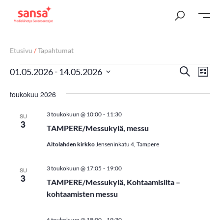
Etusivu
/
Tapahtumat
T
Ta
 - 
Etsi
01.05.2026
14.05.2026
Lista
Vi
Valitse
a
toukokuu 2026
päivä.
Nav
p
-
3 toukokuun @ 10:00
11:30
SU
a
3
TAMPERE/Messukylä, messu
h
Aitolahden kirkko
Jenseninkatu 4, Tampere
t
-
3 toukokuun @ 17:05
19:00
SU
u
3
TAMPERE/Messukylä, Kohtaamisilta –
m
kohtaamisten messu
a
-
6 toukokuun @ 18:00
19:30