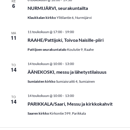
KE
t
6
NURMIJÄRVI, seurakuntailta
E
Klaukkalan kirkko
Ylitilantie 6, Nurmijärvi
t
-
11 toukokuun @ 17:00
19:00
MA
s
11
RAAHE/Pattijoki, Toivoa Naisille-piiri
i
Pattijoen seurakuntatalo
Koulutie 9, Raahe
a
-
14 toukokuun @ 10:00
13:00
TO
j
14
ÄÄNEKOSKI, messu ja lähetystilaisuus
a
Sumiaisten kirkko
Sumiaisraitti 4, Sumiainen
N
-
14 toukokuun @ 10:00
13:00
TO
ä
14
PARIKKALA/Saari, Messu ja kirkkokahvit
k
Saaren kirkko
Kirkontie 599, Parikkala
y