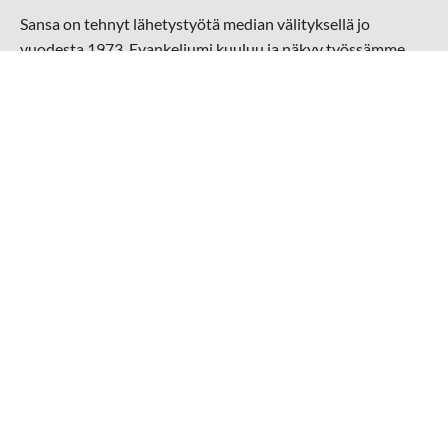
Sansa on tehnyt lähetystyötä median välityksellä jo
vuodesta 1973. Evankeliumi kuuluu ja näkyy työssämme
radioaalloilla, televisiossa, verkossa ja sosiaalisessa
mediassa ympäri maailman. Kohtaamme ihmisen hänen
omalla kielellään, aidosti arjen keskellä.
Mediapankki
➔
Sansan materiaali
➔
Raamattu kannesta kanteen materiaali
➔
Toivoa naisille materiaali
Medialähetys Sanansaattajat ry
Y-tunnus: 0202008-0
Medialähetys Sanansaattajat ry