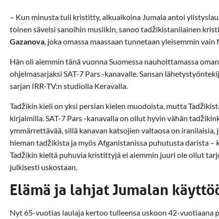
– Kun minusta tuli kristitty, alkuaikoina Jumala antoi ylistyslaul
toinen sävelsi sanoihin musiikin, sanoo tadžikistanilainen kristi
Gazanova
, joka omassa maassaan tunnetaan yleisemmin vain
Hän oli aiemmin tänä vuonna Suomessa nauhoittamassa oman t
ohjelmasarjaksi SAT-7 Pars -kanavalle. Sansan lähetystyöntekij
sarjan IRR-TV:n studiolla Keravalla.
Tadžikin kieli on yksi persian kielen muodoista, mutta Tadžikistani
kirjaimilla. SAT-7 Pars -kanavalla on ollut hyvin vähän tadžiki
ymmärrettävää, sillä kanavan katsojien valtaosa on iranilaisia,
hieman tadžikista ja myös Afganistanissa puhutusta darista – kir
Tadžikin kieltä puhuvia kristittyjä ei aiemmin juuri ole ollut 
julkisesti uskostaan.
Elämä ja lahjat Jumalan käyttö
Nyt 65-vuotias laulaja kertoo tulleensa uskoon 42-vuotiaana p