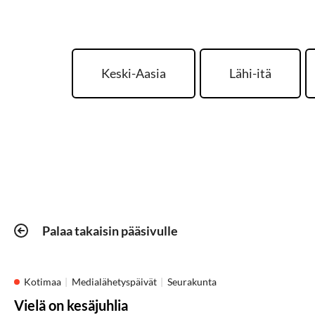
Keski-Aasia
Lähi-itä
Palaa takaisin pääsivulle
Kotimaa
Medialähetyspäivät
Seurakunta
Vielä on kesäjuhlia