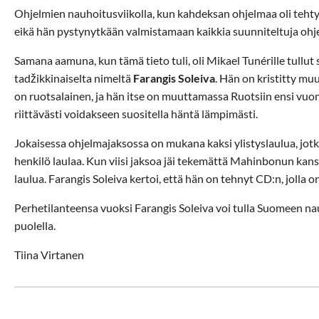
Ohjelmien nauhoitusviikolla, kun kahdeksan ohjelmaa oli teht
eikä hän pystynytkään valmistamaan kaikkia suunniteltuja ohj
Samana aamuna, kun tämä tieto tuli, oli Mikael Tunérille tullut 
tadžikkinaiselta nimeltä
Farangis Soleiva
. Hän on kristitty mu
on ruotsalainen, ja hän itse on muuttamassa Ruotsiin ensi vu
riittävästi voidakseen suositella häntä lämpimästi.
Jokaisessa ohjelmajaksossa on mukana kaksi ylistyslaulua, jot
henkilö laulaa. Kun viisi jaksoa jäi tekemättä Mahinbonun kan
laulua. Farangis Soleiva kertoi, että hän on tehnyt CD:n, jolla o
Perhetilanteensa vuoksi Farangis Soleiva voi tulla Suomeen n
puolella.
Tiina Virtanen