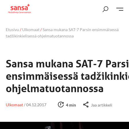
Etusivu
/
Ulkomaat
/
Sansa mukana SAT-7 Parsin ensimmäisessä
tadžikinkielisessä ohjelmatuotannossa
Sansa mukana SAT-7 Pars
ensimmäisessä tadžikinki
ohjelmatuotannossa
Ulkomaat
/
04.12.2017
4 min
Jaa artikkeli