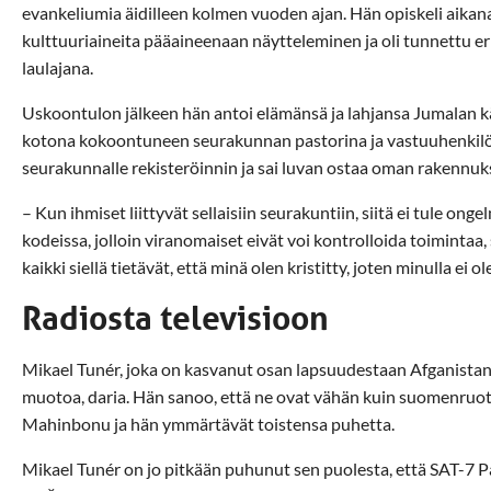
evankeliumia äidilleen kolmen vuoden ajan. Hän opiskeli aikana
kulttuuriaineita pääaineenaan näytteleminen ja oli tunnettu eri
laulajana.
Uskoontulon jälkeen hän antoi elämänsä ja lahjansa Jumalan k
kotona kokoontuneen seurakunnan pastorina ja vastuuhenkilön
seurakunnalle rekisteröinnin ja sai luvan ostaa oman rakennuks
– Kun ihmiset liittyvät sellaisiin seurakuntiin, siitä ei tule on
kodeissa, jolloin viranomaiset eivät voi kontrolloida toimintaa,
kaikki siellä tietävät, että minä olen kristitty, joten minulla ei
Radiosta televisioon
Mikael Tunér, joka on kasvanut osan lapsuudestaan Afganistani
muotoa, daria. Hän sanoo, että ne ovat vähän kuin suomenruots
Mahinbonu ja hän ymmärtävät toistensa puhetta.
Mikael Tunér on jo pitkään puhunut sen puolesta, että SAT-7 Pa