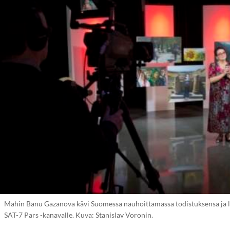
Mahin Banu Gazanova kävi Suomessa nauhoittamassa todistuksensa ja l
SAT-7 Pars -kanavalle. Kuva: Stanislav Voronin.