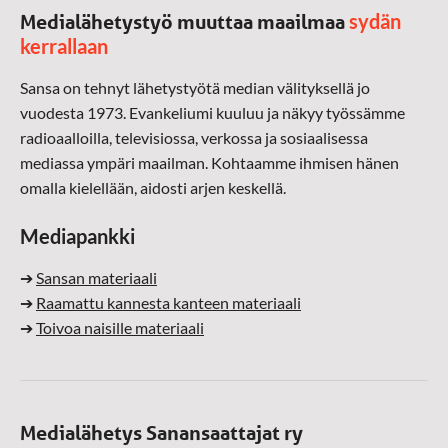
sydän
Medialähetystyö muuttaa maailmaa
kerrallaan
Sansa on tehnyt lähetystyötä median välityksellä jo
vuodesta 1973. Evankeliumi kuuluu ja näkyy työssämme
radioaalloilla, televisiossa, verkossa ja sosiaalisessa
mediassa ympäri maailman. Kohtaamme ihmisen hänen
omalla kielellään, aidosti arjen keskellä.
Mediapankki
➔
Sansan materiaali
➔
Raamattu kannesta kanteen materiaali
➔
Toivoa naisille materiaali
Medialähetys Sanansaattajat ry