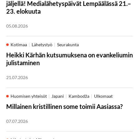
jäljellä! Medialähetyspäivät Lempäälässä 21.–
23. elokuuta
05.08.2026
Kotimaa
Lähetystyö
Seurakunta
Heikki Kärhän kutsumuksena on evankeliumin
julistaminen
21.07.2026
Huomisen yhteisöt
Japani
Kambodža
Ulkomaat
Millainen kristillinen some toimii Aasiassa?
07.07.2026