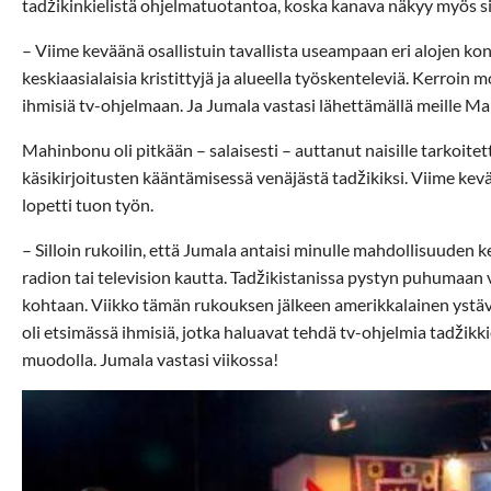
tadžikinkielistä ohjelmatuotantoa, koska kanava näkyy myös sill
– Viime keväänä osallistuin tavallista useampaan eri alojen konf
keskiaasialaisia kristittyjä ja alueella työskenteleviä. Kerroin m
ihmisiä tv-ohjelmaan. Ja Jumala vastasi lähettämällä meille Ma
Mahinbonu oli pitkään – salaisesti – auttanut naisille tarkoitet
käsikirjoitusten kääntämisessä venäjästä tadžikiksi. Viime kev
lopetti tuon työn.
– Silloin rukoilin, että Jumala antaisi minulle mahdollisuuden k
radion tai television kautta. Tadžikistanissa pystyn puhumaan v
kohtaan. Viikko tämän rukouksen jälkeen amerikkalainen ystävän
oli etsimässä ihmisiä, jotka haluavat tehdä tv-ohjelmia tadžikk
muodolla. Jumala vastasi viikossa!