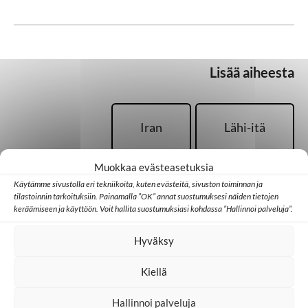
Lisää aiheesta
Iran
Lähi-itä
Muokkaa evästeasetuksia
Rukous
SAT-7
Käytämme sivustolla eri tekniikoita, kuten evästeitä, sivuston toiminnan ja
tilastoinnin tarkoituksiin. Painamalla ”OK” annat suostumuksesi näiden tietojen
keräämiseen ja käyttöön. Voit hallita suostumuksiasi kohdassa ”Hallinnoi palveluja”.
Televisio
Hyväksy
Kiellä
Hallinnoi palveluja