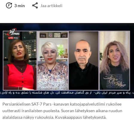
3 min
Jaa artikkeli
Persiankielisen SAT-7 Pars -kanavan katsojapalvelutiimi rukoilee
uutterasti iranilaisten puolesta. Suoran lähetyksen aikana ruudun
alalaidassa näkyy rukouksia. Kuvakaappaus lähetyksestä.