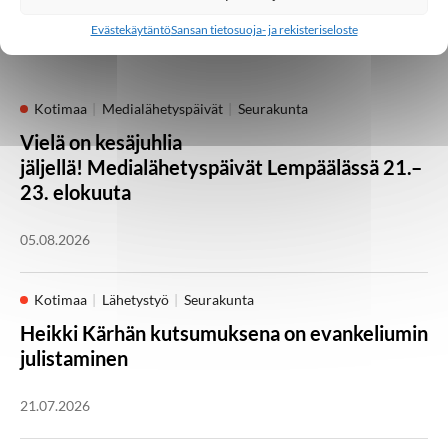
Evästekäytäntö
Sansan tietosuoja- ja rekisteriseloste
Palaa takaisin pääsivulle
Kotimaa
Medialähetyspäivät
Seurakunta
Vielä on kesäjuhlia
jäljellä! Medialähetyspäivät Lempäälässä 21.–
23. elokuuta
05.08.2026
Kotimaa
Lähetystyö
Seurakunta
Heikki Kärhän kutsumuksena on evankeliumin
julistaminen
21.07.2026