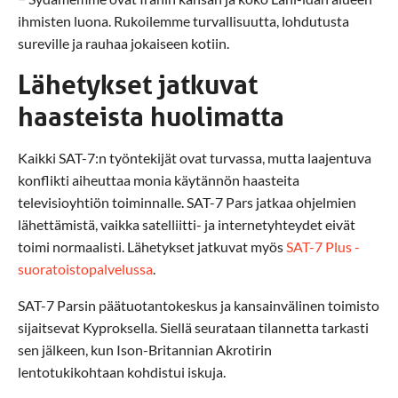
ihmisten luona. Rukoilemme turvallisuutta, lohdutusta
sureville ja rauhaa jokaiseen kotiin.
Lähetykset jatkuvat
haasteista huolimatta
Kaikki SAT-7:n työntekijät ovat turvassa, mutta laajentuva
konflikti aiheuttaa monia käytännön haasteita
televisioyhtiön toiminnalle. SAT-7 Pars jatkaa ohjelmien
lähettämistä, vaikka satelliitti- ja internetyhteydet eivät
toimi normaalisti. Lähetykset jatkuvat myös
SAT-7 Plus -
suoratoistopalvelussa
.
SAT-7 Parsin päätuotantokeskus ja kansainvälinen toimisto
sijaitsevat Kyproksella. Siellä seurataan tilannetta tarkasti
sen jälkeen, kun Ison-Britannian Akrotirin
lentotukikohtaan kohdistui iskuja.