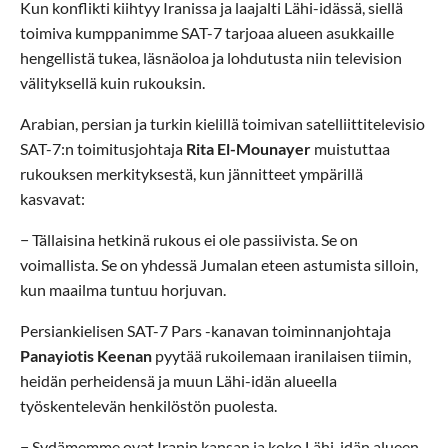
Kun konflikti kiihtyy Iranissa ja laajalti Lähi-idässä, siellä
toimiva kumppanimme SAT-7 tarjoaa alueen asukkaille
hengellistä tukea, läsnäoloa ja lohdutusta niin television
välityksellä kuin rukouksin.
Arabian, persian ja turkin kielillä toimivan satelliittitelevisio
SAT-7:n toimitusjohtaja
Rita El-Mounayer
muistuttaa
rukouksen merkityksestä, kun jännitteet ympärillä
kasvavat:
− Tällaisina hetkinä rukous ei ole passiivista. Se on
voimallista. Se on yhdessä Jumalan eteen astumista silloin,
kun maailma tuntuu horjuvan.
Persiankielisen SAT-7 Pars -kanavan toiminnanjohtaja
Panayiotis Keenan
pyytää rukoilemaan iranilaisen tiimin,
heidän perheidensä ja muun Lähi-idän alueella
työskentelevän henkilöstön puolesta.
− Sydämemme ovat Iranin kansan ja koko Lähi-idän alueen