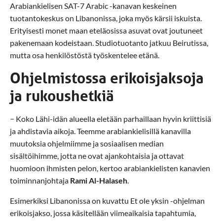
Arabiankielisen SAT-7 Arabic -kanavan keskeinen
tuotantokeskus on Libanonissa, joka myös kärsii iskuista.
Erityisesti monet maan eteläosissa asuvat ovat joutuneet
pakenemaan kodeistaan. Studiotuotanto jatkuu Beirutissa,
mutta osa henkilöstöstä työskentelee etänä.
Ohjelmistossa erikoisjaksoja
ja rukoushetkiä
− Koko Lähi-idän alueella eletään parhaillaan hyvin kriittisiä
ja ahdistavia aikoja. Teemme arabiankielisillä kanavilla
muutoksia ohjelmiimme ja sosiaalisen median
sisältöihimme, jotta ne ovat ajankohtaisia ja ottavat
huomioon ihmisten pelon, kertoo arabiankielisten kanavien
toiminnanjohtaja
Rami Al-Halaseh
.
Esimerkiksi Libanonissa on kuvattu Et ole yksin -ohjelman
erikoisjakso, jossa käsitellään viimeaikaisia tapahtumia,