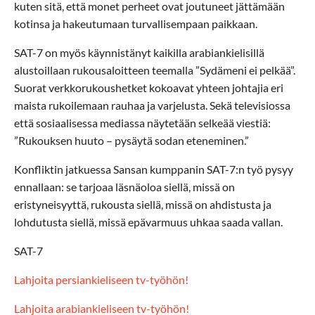
kuten sitä, että monet perheet ovat joutuneet jättämään
kotinsa ja hakeutumaan turvallisempaan paikkaan.
SAT-7 on myös käynnistänyt kaikilla arabiankielisillä
alustoillaan rukousaloitteen teemalla ”Sydämeni ei pelkää”.
Suorat verkkorukoushetket kokoavat yhteen johtajia eri
maista rukoilemaan rauhaa ja varjelusta. Sekä televisiossa
että sosiaalisessa mediassa näytetään selkeää viestiä:
”Rukouksen huuto – pysäytä sodan eteneminen.”
Konfliktin jatkuessa Sansan kumppanin SAT-7:n työ pysyy
ennallaan: se tarjoaa läsnäoloa siellä, missä on
eristyneisyyttä, rukousta siellä, missä on ahdistusta ja
lohdutusta siellä, missä epävarmuus uhkaa saada vallan.
SAT-7
Lahjoita persiankieliseen tv-työhön!
Lahjoita arabiankieliseen tv-työhön!