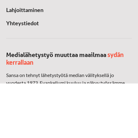
Lahjoittaminen
Yhteystiedot
sydän
Medialähetystyö muuttaa maailmaa
kerrallaan
Sansa on tehnyt lähetystyötä median välityksellä jo
vuodesta 1973. Evankeliumi kuuluu ja näkyy työssämme
radioaalloilla, televisiossa, verkossa ja sosiaalisessa
mediassa ympäri maailman. Kohtaamme ihmisen hänen
omalla kielellään, aidosti arjen keskellä.
Mediapankki
➔
Sansan materiaali