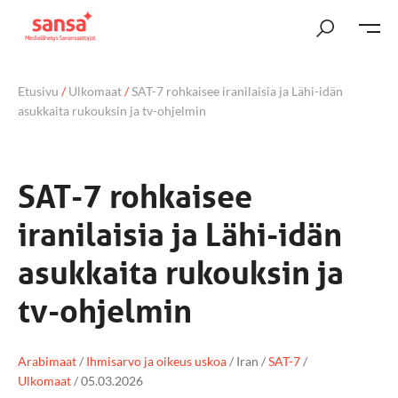
Etusivu
/
Ulkomaat
/
SAT-7 rohkaisee iranilaisia ja Lähi-idän
asukkaita rukouksin ja tv-ohjelmin
SAT-7 rohkaisee
iranilaisia ja Lähi-idän
asukkaita rukouksin ja
tv-ohjelmin
Arabimaat
/
Ihmisarvo ja oikeus uskoa
/
Iran
/
SAT-7
/
Ulkomaat
/
05.03.2026