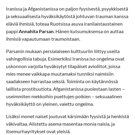
Iranissa ja Afganistanissa on paljon fyysisestä, psyykkisestä
ja seksuaalisesta hyväksikäytöstä johtuvan trauman kanssa
eläviä ihmisiä, toteaa Ruotsissa asuva iranilaistaustainen
pappi
Annahita Parsan
. Hänen kutsumuksensa on auttaa
ihmisiä vapautumaan traumoistaan.
Parsanin mukaan persialaiseen kulttuuriin liittyy useita
vahingollisia tabuja. Esimerkiksi Iranissa iso ongelma ovat
uskonnon varjolla hyväksytyt tilapäiset avioliitot, joissa
mies menee vaikkapa muutamaksi tunniksi naimisiin
saadakseen harrastaa seksiä. Toiminta on käytännössä
laillista prostituutiota. Afganistanissa puolestaan lasten –
useimmiten mekkoihin puettujen poikien – seksuaalinen
hyväksikäyttö on yleinen, vaiettu ongelma.
Lisäksi monet naiset joutuvat kärsimään fyysistä ja henkistä
väkivaltaa. Alistettu asema masentaa monia naisia, ja
itsemurhayritykset ovat yleisiä.