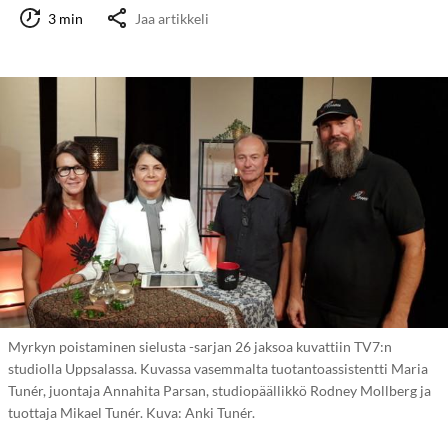
3 min
Jaa artikkeli
Myrkyn poistaminen sielusta -sarjan 26 jaksoa kuvattiin TV7:n
studiolla Uppsalassa. Kuvassa vasemmalta tuotantoassistentti Maria
Tunér, juontaja Annahita Parsan, studiopäällikkö Rodney Mollberg ja
tuottaja Mikael Tunér. Kuva: Anki Tunér.