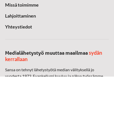
Missä toimimme
Lahjoittaminen
Yhteystiedot
sydän
Medialähetystyö muuttaa maailmaa
kerrallaan
Sansa on tehnyt lähetystyötä median välityksellä jo
vuodesta 1973. Evankeliumi kuuluu ja näkyy työssämme
radioaalloilla, televisiossa, verkossa ja sosiaalisessa
mediassa ympäri maailman. Kohtaamme ihmisen hänen
omalla kielellään, aidosti arjen keskellä.
Mediapankki