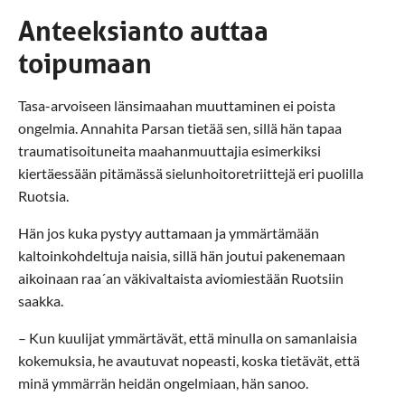
Anteeksianto auttaa
toipumaan
Tasa-arvoiseen länsimaahan muuttaminen ei poista
ongelmia. Annahita Parsan tietää sen, sillä hän tapaa
traumatisoituneita maahanmuuttajia esimerkiksi
kiertäessään pitämässä sielunhoitoretriittejä eri puolilla
Ruotsia.
Hän jos kuka pystyy auttamaan ja ymmärtämään
kaltoinkohdeltuja naisia, sillä hän joutui pakenemaan
aikoinaan raa´an väkivaltaista aviomiestään Ruotsiin
saakka.
– Kun kuulijat ymmärtävät, että minulla on samanlaisia ​​
kokemuksia, he avautuvat nopeasti, koska tietävät, että
minä ymmärrän heidän ongelmiaan, hän sanoo.