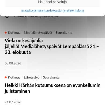
Hallinnoi palveluja
Evästekäytäntö
Sansan tietosuoja- ja rekisteriseloste
Palaa takaisin pääsivulle
Kotimaa
Medialähetyspäivät
Seurakunta
Vielä on kesäjuhlia
jäljellä! Medialähetyspäivät Lempäälässä 21.–
23. elokuuta
05.08.2026
Kotimaa
Lähetystyö
Seurakunta
Heikki Kärhän kutsumuksena on evankeliumin
julistaminen
21.07.2026