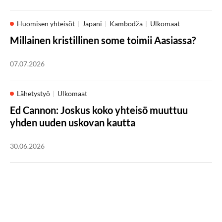
Huomisen yhteisöt
Japani
Kambodža
Ulkomaat
Millainen kristillinen some toimii Aasiassa?
07.07.2026
Lähetystyö
Ulkomaat
Ed Cannon: Joskus koko yhteisö muuttuu
yhden uuden uskovan kautta
30.06.2026