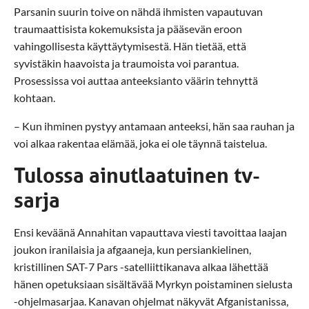
Parsanin suurin toive on nähdä ihmisten vapautuvan
traumaattisista kokemuksista ja pääsevän eroon
vahingollisesta käyttäytymisestä. Hän tietää, että
syvistäkin haavoista ja traumoista voi parantua.
Prosessissa voi auttaa anteeksianto väärin tehnyttä
kohtaan.
– Kun ihminen pystyy antamaan anteeksi, hän saa rauhan ja
voi alkaa rakentaa elämää, joka ei ole täynnä taistelua.
Tulossa ainutlaatuinen tv-
sarja
Ensi keväänä Annahitan vapauttava viesti tavoittaa laajan
joukon iranilaisia ja afgaaneja, kun persiankielinen,
kristillinen SAT-7 Pars -satelliittikanava alkaa lähettää
hänen opetuksiaan sisältävää Myrkyn poistaminen sielusta
-ohjelmasarjaa. Kanavan ohjelmat näkyvät Afganistanissa,