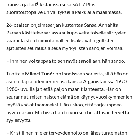
Iranissa ja Tadžikistanissa sekä SAT-7 Plus -
suoratoistopalvelun välityksellä kaikkialla maailmassa.
26-osaisen ohjelmasarjan kustantaa Sansa. Annahita
Parsan käsittelee sarjassa sukupolvelta toiselle siirtyvien
vääränlaisten toimintamallien lisäksi vahingollisten
ajatusten seurauksia sekä myrkyllisten sanojen voimaa.
– Ihminen voi tappaa toisen myös sanoillaan, hän sanoo.
Tuottaja
Mikael Tunér
on innoissaan sarjasta, sillä hän on
asunut lapsuudenperheensä kanssa Afganistanissa 1970–
1980-luvuilla ja tietää paljon maan tilanteesta. Hän on
seurannut, miten naisten elämä on käynyt vuosikymmenien
myötä yhä ahtaammaksi. Hän uskoo, että sarja uppoaa
hyvin naisiin. Miehissä hän toivoo sen herättävän tervettä
syyllisyyttä.
– Kristillinen mielenterveydenhoito on lähes tuntematon