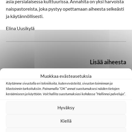
asia persialaisessa kulttuurissa. Annahita on yksi harvoista
naispastoreista, joka pystyy opettamaan aiheesta selkeästi
ja käytännöllisesti.
Elina Uusikylä
Lisää aiheesta
Muokkaa evästeasetuksia
Käytämme sivustolla eri tekniikoita, kuten evästeitä, sivuston toiminnan ja
Keräys
Keski-Aasia
tilastoinnin tarkoituksiin. Painamalla ”OK” annat suostumuksesi näiden tietojen
keräämiseen ja käyttöön. Voit hallita suostumuksiasi kohdassa ”Hallinnoi palveluja”.
SAT-7
Televisio
Hyväksy
Kiellä