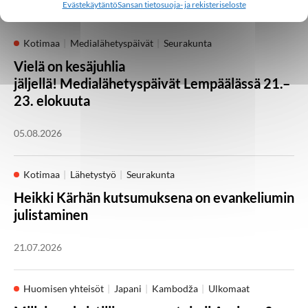
Evästekäytäntö
Sansan tietosuoja- ja rekisteriseloste
Kotimaa
Medialähetyspäivät
Seurakunta
Vielä on kesäjuhlia
jäljellä! Medialähetyspäivät Lempäälässä 21.–
23. elokuuta
05.08.2026
Kotimaa
Lähetystyö
Seurakunta
Heikki Kärhän kutsumuksena on evankeliumin
julistaminen
21.07.2026
Huomisen yhteisöt
Japani
Kambodža
Ulkomaat