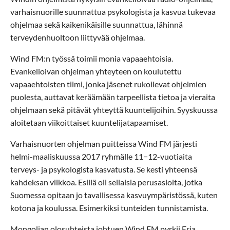
varhaisnuorille suunnattua psykologista ja kasvua tukevaa
ohjelmaa sekä kaikenikäisille suunnattua, lähinnä
terveydenhuoltoon liittyvää ohjelmaa.
Wind FM:n työssä toimii monia vapaaehtoisia.
Evankelioivan ohjelman yhteyteen on koulutettu
vapaaehtoisten tiimi, jonka jäsenet rukoilevat ohjelmien
puolesta, auttavat keräämään tarpeellista tietoa ja vieraita
ohjelmaan sekä pitävät yhteyttä kuuntelijoihin. Syyskuussa
aloitetaan viikoittaiset kuuntelijatapaamiset.
Varhaisnuorten ohjelman puitteissa Wind FM järjesti
helmi-maaliskuussa 2017 ryhmälle 11−12-vuotiaita
terveys- ja psykologista kasvatusta. Se kesti yhteensä
kahdeksan viikkoa. Esillä oli sellaisia perusasioita, jotka
Suomessa opitaan jo tavallisessa kasvuympäristössä, kuten
kotona ja koulussa. Esimerkiksi tunteiden tunnistamista.
Mongolian olosuhteista johtuen Wind FM pyrkii Erja