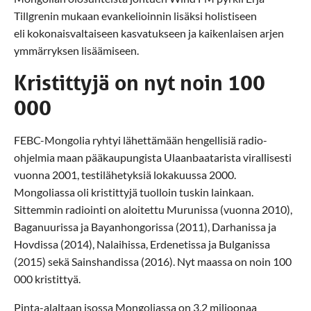
Tillgrenin mukaan evankelioinnin lisäksi holistiseen
eli kokonaisvaltaiseen kasvatukseen ja kaikenlaisen arjen
ymmärryksen lisäämiseen.
Kristittyjä on nyt noin 100
000
FEBC-Mongolia ryhtyi lähettämään hengellisiä radio-
ohjelmia maan pääkaupungista Ulaanbaatarista virallisesti
vuonna 2001, testilähetyksiä lokakuussa 2000.
Mongoliassa oli kristittyjä tuolloin tuskin lainkaan.
Sittemmin radiointi on aloitettu Murunissa (vuonna 2010),
Baganuurissa ja Bayanhongorissa (2011), Darhanissa ja
Hovdissa (2014), Nalaihissa, Erdenetissa ja Bulganissa
(2015) sekä Sainshandissa (2016). Nyt maassa on noin 100
000 kristittyä.
Pinta-alaltaan isossa Mongoliassa on 3,2 miljoonaa