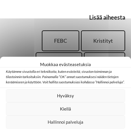
Lisää aiheesta
FEBC
Kristityt
Mongolia
Nuoret
Muokkaa evästeasetuksia
Käytämme sivustolla eri tekniikoita, kuten evästeitä, sivuston toiminnan ja
tilastoinnin tarkoituksiin. Painamalla ”OK” annat suostumuksesi näiden tietojen
keräämiseen ja käyttöön. Voit hallita suostumuksiasi kohdassa ”Hallinnoi palveluja”.
Radio
Hyväksy
Kiellä
Hallinnoi palveluja
Palaa takaisin pääsivulle