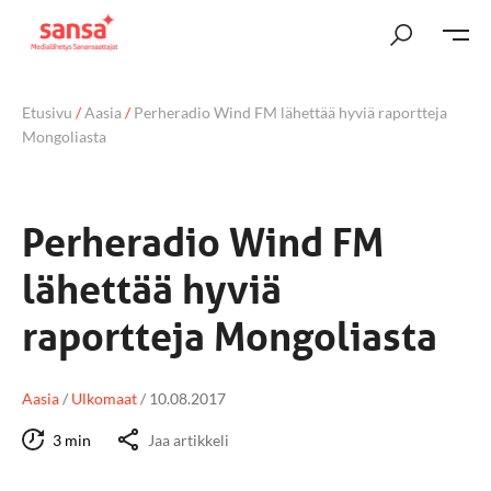
Etusivu
/
Aasia
/
Perheradio Wind FM lähettää hyviä raportteja
Mongoliasta
Perheradio Wind FM
lähettää hyviä
raportteja Mongoliasta
Aasia
/
Ulkomaat
/
10.08.2017
3 min
Jaa artikkeli