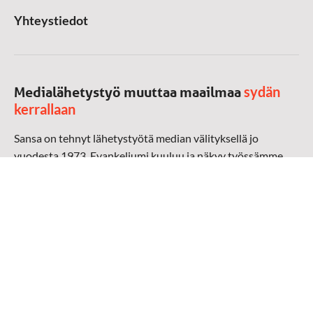
Yhteystiedot
sydän
Medialähetystyö muuttaa maailmaa
kerrallaan
Sansa on tehnyt lähetystyötä median välityksellä jo
vuodesta 1973. Evankeliumi kuuluu ja näkyy työssämme
radioaalloilla, televisiossa, verkossa ja sosiaalisessa
mediassa ympäri maailman. Kohtaamme ihmisen hänen
omalla kielellään, aidosti arjen keskellä.
Mediapankki
➔
Sansan materiaali
➔
Raamattu kannesta kanteen materiaali
➔
Toivoa naisille materiaali