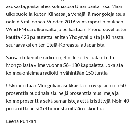
asukasta, joista lähes kolmasosa Ulaanbaatarissa. Maan
ulkopuolella, kuten Kiinassa ja Venäjällä, mongoleja asuu
noin 6,5 miljoonaa. Vuoden 2016 vuosiraportin mukaan
Wind FM sai ulkomailta jo pelkästään iPhone-sovellusten
kautta 423 palautetta: eniten Yhdysvalloista ja Kiinasta,
seuraavaksi eniten Etelä-Koreasta ja Japanista.
Sansan tukemille radio-ohjelmille kertyi palautteita
Mongoliasta viime vuonna 58−130 kappaletta. Jokaista
kolmea ohjelmaa radioitiin vähintään 150 tuntia.
Uskonnoltaan Mongolian asukkaista on nykyisin noin 50
prosenttia buddhalaisia, neljä prosenttia muslimeja ja
kolme prosenttia sekä šamanisteja että kristittyjä. Noin 40
prosenttia heistä ei tunnusta mitään uskontoa.
Leena Punkari