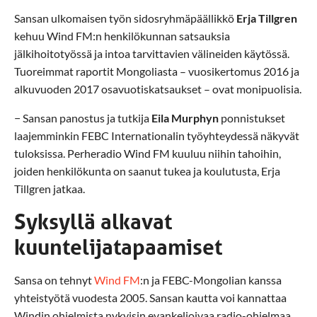
Sansan ulkomaisen työn sidosryhmäpäällikkö
Erja Tillgren
kehuu Wind FM:n henkilökunnan satsauksia
jälkihoitotyössä ja intoa tarvittavien välineiden käytössä.
Tuoreimmat raportit Mongoliasta – vuosikertomus 2016 ja
alkuvuoden 2017 osavuotiskatsaukset – ovat monipuolisia.
− Sansan panostus ja tutkija
Eila Murphyn
ponnistukset
laajemminkin FEBC Internationalin työyhteydessä näkyvät
tuloksissa. Perheradio Wind FM kuuluu niihin tahoihin,
joiden henkilökunta on saanut tukea ja koulutusta, Erja
Tillgren jatkaa.
Syksyllä alkavat
kuuntelijatapaamiset
Sansa on tehnyt
Wind FM
:n ja FEBC-Mongolian kanssa
yhteistyötä vuodesta 2005. Sansan kautta voi kannattaa
Windin ohjelmista nykyisin evankelioivaa radio-ohjelmaa,