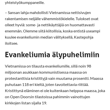
yhteistyökumppaneille.
– Sansan lahja mahdollisti Vietnamissa nettisivujen
rakentamisen neljälle vähemmistökielelle. Tulokset ovat
olleet hyviä: some- ja nettikäyttäjiä on huomattavasti
enemmän. Olemme siitä kiitollisia, koska entistä useampi
kuulee evankeliumin median välityksellä, Kastepohja
iloitsee.
Evankeliumia älypuhelimiin
Vietnamissa on tilausta evankeliumille, sillä noin 98
miljoonan asukkaan kommunistisessa maassa on
protestanttisia kristittyjä vain muutama prosentti. Maassa
puhutaan 118 eri kieltä, joten tavoitettavia riittää.
Kristittynä eläminen ei ole kuitenkaan helppoa maassa, joka
on Open Doorsin tilastoissa pahimmin vainottujen
kirkkojen listan sijalla 19.