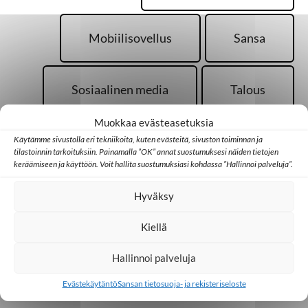
Mobiilisovellus
Sansa
Sosiaalinen media
Talous
Muokkaa evästeasetuksia
Uskonto
Käytämme sivustolla eri tekniikoita, kuten evästeitä, sivuston toiminnan ja
tilastoinnin tarkoituksiin. Painamalla ”OK” annat suostumuksesi näiden tietojen
keräämiseen ja käyttöön. Voit hallita suostumuksiasi kohdassa ”Hallinnoi palveluja”.
Hyväksy
Kiellä
Palaa takaisin pääsivulle
Hallinnoi palveluja
Evästekäytäntö
Sansan tietosuoja- ja rekisteriseloste
Kotimaa
Medialähetyspäivät
Seurakunta