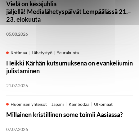
Vielä on kesäjuhlia
jäljellä! Medialähetyspäivät Lempäälässä 21.–
23. elokuuta
05.08.2026
Kotimaa
Lähetystyö
Seurakunta
Heikki Kärhän kutsumuksena on evankeliumin
julistaminen
21.07.2026
Huomisen yhteisöt
Japani
Kambodža
Ulkomaat
Millainen kristillinen some toimii Aasiassa?
07.07.2026