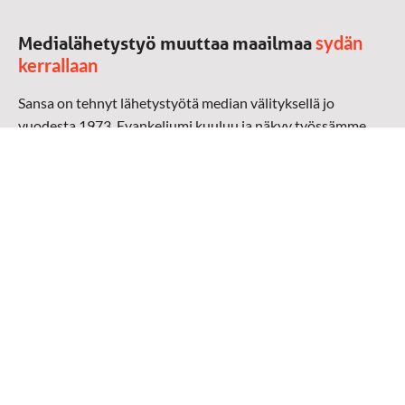
sydän
Medialähetystyö muuttaa maailmaa
kerrallaan
Sansa on tehnyt lähetystyötä median välityksellä jo
vuodesta 1973. Evankeliumi kuuluu ja näkyy työssämme
radioaalloilla, televisiossa, verkossa ja sosiaalisessa
mediassa ympäri maailman. Kohtaamme ihmisen hänen
omalla kielellään, aidosti arjen keskellä.
Mediapankki
➔
Sansan materiaali
➔
Raamattu kannesta kanteen materiaali
➔
Toivoa naisille materiaali