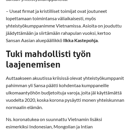
– Useat firmat ja kristilliset toimijat ovat joutuneet
lopettamaan toimintansa väliaikaisesti, myös
yhteistyökumppanimme Vietnamissa. Asioita on jouduttu
jäädyttämään ja siirtämään rahapulan vuoksi, kertoo
Sansan Aasian aluepäällikkö
Ilkka Kastepohja
.
Tuki mahdollisti työn
laajenemisen
Auttaakseen akuutissa kriisissä olevat yhteistyökumppanit
pahimman yli Sansa päätti kohdentaa kumppaneille
ulkomaantyöhön budjetoituja varoja, joita jäi käyttämättä
vuodelta 2020, koska korona pysäytti monen yhteiskunnan
normaalin elämän.
Ns. koronatukea on suunnattu Vietnamin lisäksi
esimerkiksi Indonesian, Mongolian ja Intian