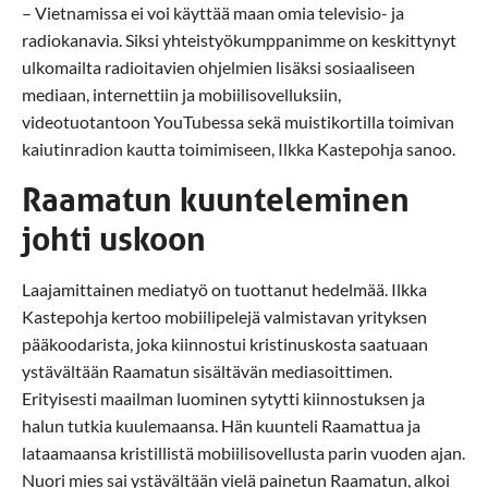
– Vietnamissa ei voi käyttää maan omia televisio- ja
radiokanavia. Siksi yhteistyökumppanimme on keskittynyt
ulkomailta radioitavien ohjelmien lisäksi sosiaaliseen
mediaan, internettiin ja mobiilisovelluksiin,
videotuotantoon YouTubessa sekä muistikortilla toimivan
kaiutinradion kautta toimimiseen, Ilkka Kastepohja sanoo.
Raamatun kuunteleminen
johti uskoon
Laajamittainen mediatyö on tuottanut hedelmää. Ilkka
Kastepohja kertoo mobiilipelejä valmistavan yrityksen
pääkoodarista, joka kiinnostui kristinuskosta saatuaan
ystävältään Raamatun sisältävän mediasoittimen.
Erityisesti maailman luominen sytytti kiinnostuksen ja
halun tutkia kuulemaansa. Hän kuunteli Raamattua ja
lataamaansa kristillistä mobiilisovellusta parin vuoden ajan.
Nuori mies sai ystävältään vielä painetun Raamatun, alkoi