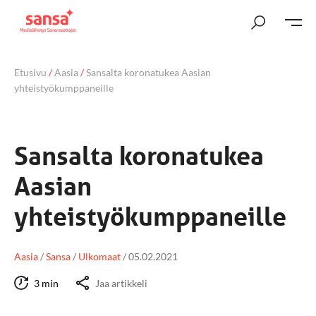
Etusivu
/
Aasia
/
Sansalta koronatukea Aasian
yhteistyökumppaneille
Sansalta koronatukea
Aasian
yhteistyökumppaneille
Aasia
/
Sansa
/
Ulkomaat
/
05.02.2021
3 min
Jaa artikkeli