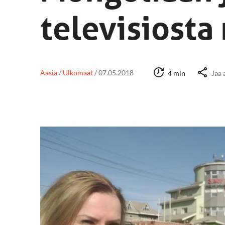
televisiosta
Aasia
/
Ulkomaat
/
07.05.2018
4 min
Jaa 