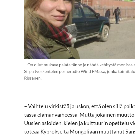
– On ollut mukava palata tänne ja nähdä kehitystä monissa a
Sirpa työskentelee perheradio Wind FM:ssä, jonka toimitalo 
Rissanen.
– Vaihtelu virkistää ja uskon, että olen sillä pa
tässä elämänvaiheessa. Mutta jokainen muutto o
Uusien asioiden, kielen ja kulttuurin opettelu vie
toteaa Kyprokselta Mongoliaan muuttanut Sans