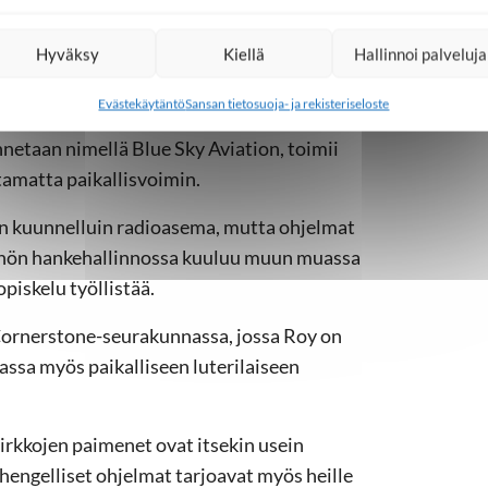
ankiloissa
Hyväksy
Kiellä
Hallinnoi palveluja
Evästekäytäntö
Sansan tietosuoja- ja rekisteriseloste
 ulkomaalainen työntekijä. Myös
netaan nimellä Blue Sky Aviation, toimii
tamatta paikallisvoimin.
 kuunnelluin radioasema, mutta ohjelmat
öhön hankehallinnossa kuuluu muun muassa
piskelu työllistää.
 Cornerstone-seurakunnassa, jossa Roy on
ssa myös paikalliseen luterilaiseen
 kirkkojen paimenet ovat itsekin usein
 hengelliset ohjelmat tarjoavat myös heille