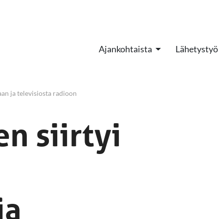
Ajankohtaista
Lähetystyö
an ja televisiosta radioon
n siirtyi
ja