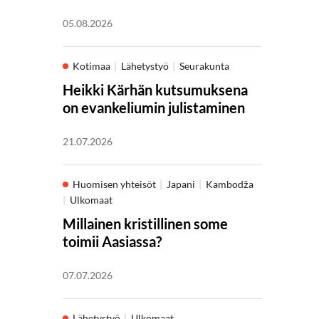
05.08.2026
Kotimaa
Lähetystyö
Seurakunta
Heikki Kärhän kutsumuksena
on evankeliumin julistaminen
21.07.2026
Huomisen yhteisöt
Japani
Kambodža
Ulkomaat
Millainen kristillinen some
toimii Aasiassa?
07.07.2026
Lähetystyö
Ulkomaat