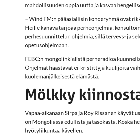
mahdollisuuden oppia uutta ja kasvaa hengellises
– Wind FM:n pääasiallisin kohderyhmä ovat rikkin
Heille kanava tarjoaa perheohjelmia, konsultoin
perhesuunnittelun ohjelmia, sillä terveys- ja se
opetusohjelmaan.
FEBC:n mongolinkielistä perheradioa kuunnellaa
Ohjelmat haastavat ei-kristittyjä kuulijoita vai
kuolemanjälkeisestä elämästä.
Mölkky kiinnosta
Vapaa-aikanaan Sirpa ja Roy Rissanen käyvät us
on Mongoliassa edullista ja tasokasta. Koska heil
hyötyliikuntaa kävellen.