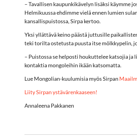
– Tavallisen kaupunkikävelyn lisäksi käymme jo
Helmikuussa ehdimme vielä ennen lumien sulamist
kansallispuistossa, Sirpa kertoo.
Yksi yllättävä keino päästä juttusille paikallis
teki torilta ostetusta puusta itse mölkkypelin, j
­– Puistossa se helposti houkuttelee katsojia ja 
kontaktia mongoleihin ikään katsomatta.
Lue Mongolian-kuulumisia myös Sirpan
Maailma
Liity Sirpan ystävärenkaaseen!
Annaleena Pakkanen