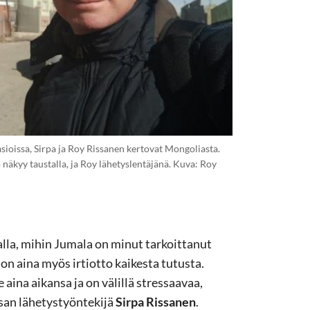
sioissa, Sirpa ja Roy Rissanen kertovat Mongoliasta.
näkyy taustalla, ja Roy lähetyslentäjänä. Kuva: Roy
ikalla, mihin Jumala on minut tarkoittanut
n aina myös irtiotto kaikesta tutusta.
 aina aikansa ja on välillä stressaavaa,
an lähetystyöntekijä
Sirpa Rissanen
.