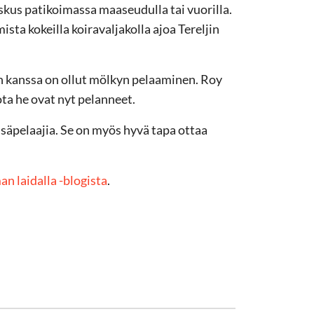
skus patikoimassa maaseudulla tai vuorilla.
a kokeilla koiravaljakolla ajoa Tereljin
ten kanssa on ollut mölkyn pelaaminen. Roy
ota he ovat nyt pelanneet.
lisäpelaajia. Se on myös hyvä tapa ottaa
n laidalla -blogista
.