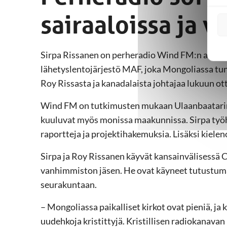
sairaaloissa ja v
Sirpa Rissanen on perheradio Wind FM:n ainoa
lähetyslentojärjestö MAF, joka Mongoliassa tun
Roy Rissasta ja kanadalaista johtajaa lukuun ot
Wind FM on tutkimusten mukaan Ulaanbaatarin
kuuluvat myös monissa maakunnissa. Sirpa ty
raportteja ja projektihakemuksia. Lisäksi kieleno
Sirpa ja Roy Rissanen käyvät kansainvälisessä
vanhimmiston jäsen. He ovat käyneet tutustuma
seurakuntaan.
– Mongoliassa paikalliset kirkot ovat pieniä, ja
uudehkoja kristittyjä. Kristillisen radiokanavan