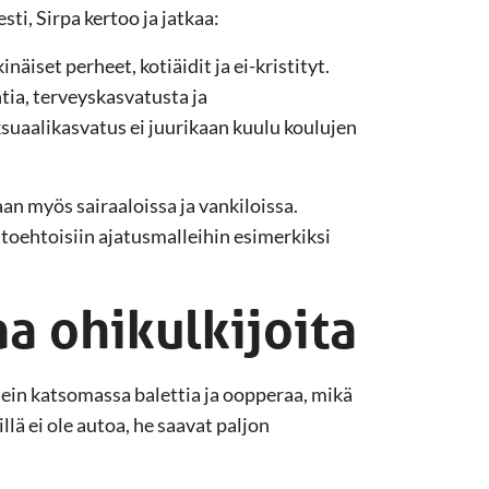
ti, Sirpa kertoo ja jatkaa:
äiset perheet, kotiäidit ja ei-kristityt.
tia, terveyskasvatusta ja
ksuaalikasvatus ei juurikaan kuulu koulujen
n myös sairaaloissa ja vankiloissa.
htoehtoisiin ajatusmalleihin esimerkiksi
a ohikulkijoita
ein katsomassa balettia ja oopperaa, mikä
lä ei ole autoa, he saavat paljon