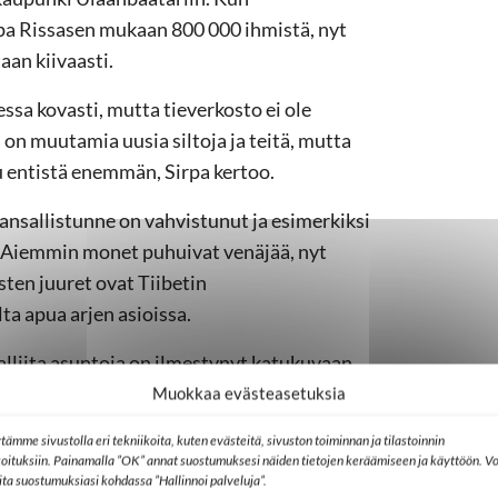
pa Rissasen mukaan 800 000 ihmistä, nyt
aan kiivaasti.
ssa kovasti, mutta tieverkosto ei ole
on muutamia uusia siltoja ja teitä, mutta
 entistä enemmän, Sirpa kertoo.
nsallistunne on vahvistunut ja esimerkiksi
a. Aiemmin monet puhuivat venäjää, nyt
sten juuret ovat Tiibetin
a apua arjen asioissa.
lliita asuntoja on ilmestynyt katukuvaan,
n arvotyhjiön. Täällä on paljon rikkaita
Muokkaa evästeasetuksia
eskustan kaduilla niin kuin ennen.
tämme sivustolla eri tekniikoita, kuten evästeitä, sivuston toiminnan ja tilastoinnin
koituksiin. Painamalla ”OK” annat suostumuksesi näiden tietojen keräämiseen ja käyttöön. Vo
myös
lita suostumuksiasi kohdassa ”Hallinnoi palveluja”.