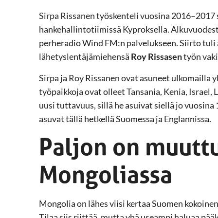
Sirpa Rissanen työskenteli vuosina 2016–2017 sa
hankehallintotiimissä Kyproksella. Alkuvuodest
perheradio Wind FM:n palvelukseen. Siirto tuli
lähetyslentäjämiehensä
Roy Rissasen
työn vak
Sirpa ja Roy Rissanen ovat asuneet ulkomailla y
työpaikkoja ovat olleet Tansania, Kenia, Israel, 
uusi tuttavuus, sillä he asuivat siellä jo vuosin
asuvat tällä hetkellä Suomessa ja Englannissa.
Paljon on muutt
Mongoliassa
Mongolia on lähes viisi kertaa Suomen kokoinen
Tilaa siis riittää, mutta yhä useampi haluaa pä