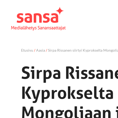
Etusivu
/
Aasia
/
Sirpa Rissanen siirtyi Kyprokselta Mongolia
Sirpa Rissane
Kyprokselta
Mongoliaan 