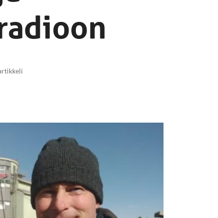
 radioon
artikkeli