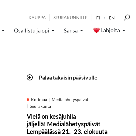
KAUPPA
SEURAKUNNILLE
FI
EN
Lahjoita
Osallistu ja opi
Sansa
Palaa takaisin pääsivulle
Kotimaa
Medialähetyspäivät
Seurakunta
Vielä on kesäjuhlia
jäljellä! Medialähetyspäivät
Lempäälässä 21.–23. elokuuta