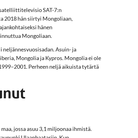
telliittitelevisio SAT-7:n
a 2018 hän siirtyi Mongoliaan,
 ajankohtaiseksi hänen
iinnuttua Mongoliaan.
li neljännesvuosisadan. Asuin- ja
Liberia, Mongolia ja Kypros. Mongolia ei ole
a 1999–2001. Perheen neljä aikuista tytärtä
unut
 maa, jossa asuu 3,1 miljoonaa ihmistä.
äkaupunki Ulaanbaatariin. Kun