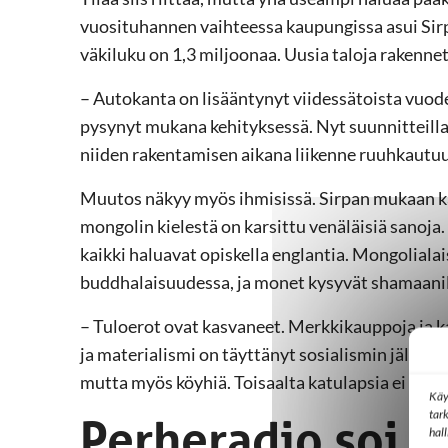
vuosituhannen vaihteessa kaupungissa asui Sir
väkiluku on 1,3 miljoonaa. Uusia taloja rakennet
– Autokanta on lisääntynyt viidessätoista vuode
pysynyt mukana kehityksessä. Nyt suunnitteilla 
niiden rakentamisen aikana liikenne ruuhkautuu
Muutos näkyy myös ihmisissä. Sirpan mukaan ka
mongolin kielestä on karsittu venäläisiä sanoj
kaikki haluavat opiskella englantia. Mongolialai
buddhalaisuudessa, ja monet kysyvät shamaanilt
– Tuloerot ovat kasvaneet. Merkkikauppoja ja ka
ja materialismi on täyttänyt sosialismin jälkeise
mutta myös köyhiä. Toisaalta katulapsia ei näy k
Käy
tar
Perheradio soi 
hal