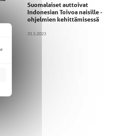
Suomalaiset auttoivat
Indonesian Toivoa naisille -
ohjelmien kehittämisessä
31.5.2023
it