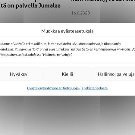
tä on palvella Jumalaa
16.6.2023
Muokkaa evästeasetuksia
tämme sivustolla eri tekniikoita, kuten evästeitä, sivuston toiminnan ja tilastoinnin
koituksiin. Painamalla ”OK” annat suostumuksesi näiden tietojen keräämiseen ja käyttöön. Vo
lita suostumuksiasi kohdassa ”Hallinnoi palveluja”.
Hyväksy
Kiellä
Hallinnoi palveluja
Evästekäytäntö
Sansan tietosuoja- ja rekisteriseloste