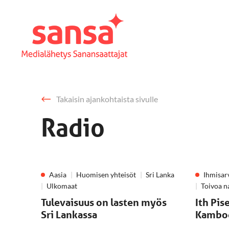
Takaisin ajankohtaista sivulle
Radio
Aasia
Huomisen yhteisöt
Sri Lanka
Ihmisar
Ulkomaat
Toivoa na
Tulevaisuus on lasten myös
Ith Pis
Sri Lankassa
Kambod