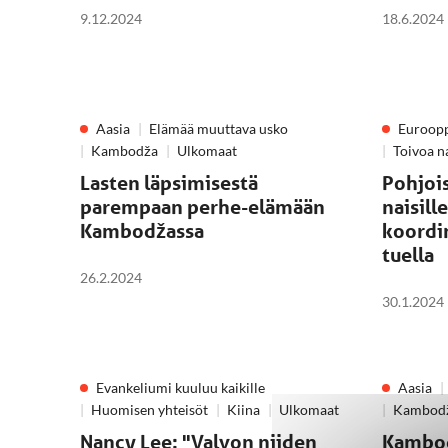
9.12.2024
18.6.2024
Aasia
Elämää muuttava usko
Euroop
Kambodža
Ulkomaat
Toivoa na
Lasten läpsimisestä
Pohjoi
parempaan perhe-elämään
naisille
Kambodžassa
koordi
tuella
26.2.2024
30.1.2024
Evankeliumi kuuluu kaikille
Aasia
Huomisen yhteisöt
Kiina
Ulkomaat
Kambod
Nancy Lee: "Valvon niiden
Kambod