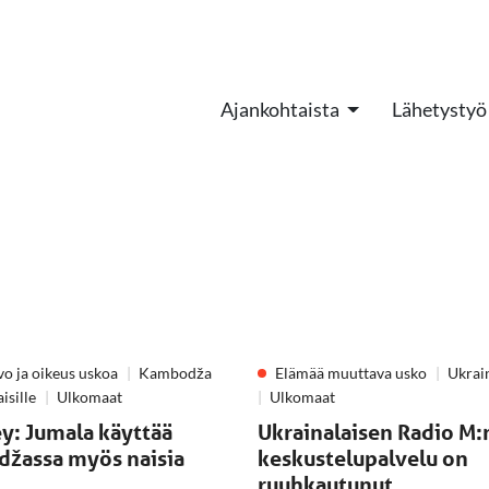
Ajankohtaista
Lähetystyö
vo ja oikeus uskoa
Kambodža
Elämää muuttava usko
Ukrai
isille
Ulkomaat
Ulkomaat
ey: Jumala käyttää
Ukrainalaisen Radio M:
žassa myös naisia
keskustelupalvelu on
ruuhkautunut