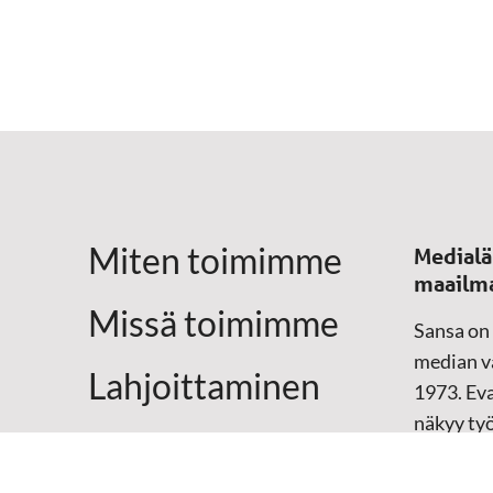
Miten toimimme
Medialä
maailm
Missä toimimme
Sansa on
median vä
Lahjoittaminen
1973. Eva
näkyy ty
Yhteystiedot
televisio
sosiaali