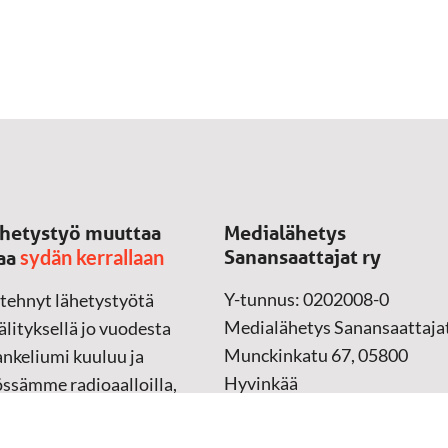
hetystyö muuttaa
Medialähetys
sydän kerrallaan
Sanansaattajat ry
aa
Y-tunnus: 0202008-0
 tehnyt lähetystyötä
Medialähetys Sanansaattajat
lityksellä jo vuodesta
Munckinkatu 67, 05800
nkeliumi kuuluu ja
Hyvinkää
össämme radioaalloilla,
ssa, verkossa ja
➔
Yhteydenottolomake
sessa mediassa ympäri