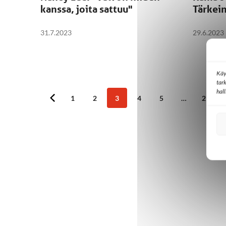
kanssa, joita sattuu"
Tärkein
31.7.2023
29.6.2023
Käy
tar
hal
1
2
3
4
5
…
21