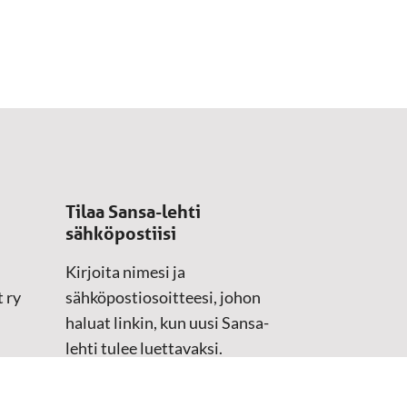
Tilaa Sansa-lehti
sähköpostiisi
Kirjoita nimesi ja
 ry
sähköpostiosoitteesi, johon
haluat linkin, kun uusi Sansa-
lehti tulee luettavaksi.
Tilaustiedot kirjataan
asiakasteristeriimme.