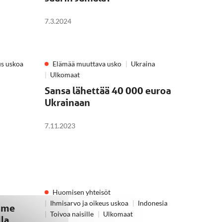
7.3.2024
us uskoa
Elämää muuttava usko
Ukraina
Ulkomaat
Sansa lähettää 40 000 euroa
Ukrainaan
7.11.2023
Huomisen yhteisöt
Ihmisarvo ja oikeus uskoa
Indonesia
mme
Toivoa naisille
Ulkomaat
la