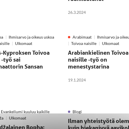
26.3.2024
pa
Ihmisarvo ja oikeus uskoa
Arabimaat
Ihmisarvo ja oike
isille
Ulkomaat
Toivoa naisille
Ulkomaat
s-Kyproksen Toivoa
Arabiankielinen Toivoa
 -työ sai
naisille -työ on
naattorin Sansan
menestystarina
19.1.2024
Evankeliumi kuuluu kaikille
Blogi
ža
Ulkomaat
Ilman yhteistyötä ole
žalainen Bopha:
kuin hiekanjyvä aavikol