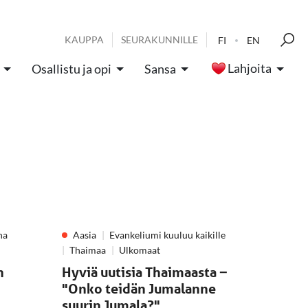
KAUPPA
SEURAKUNNILLE
FI
EN
Lahjoita
Osallistu ja opi
Sansa
na
Aasia
Evankeliumi kuuluu kaikille
Thaimaa
Ulkomaat
n
Hyviä uutisia Thaimaasta −
"Onko teidän Jumalanne
suurin Jumala?"