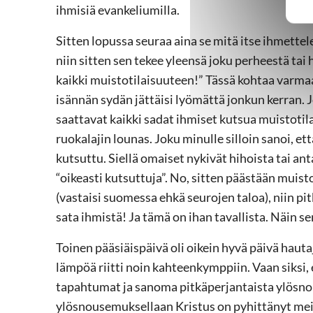
ihmisiä evankeliumilla.
Sitten lopussa seuraa aina se mitä itse ihmette
niin sitten sen tekee yleensä joku perheestä ta
kaikki muistotilaisuuteen!” Tässä kohtaa var
isännän sydän jättäisi lyömättä jonkun kerran. J
saattavat kaikki sadat ihmiset kutsua muistotil
ruokalajin lounas. Joku minulle silloin sanoi, ett
kutsuttu. Siellä omaiset nykivät hihoista tai an
“oikeasti kutsuttuja”. No, sitten päästään muisto
(vastaisi suomessa ehkä seurojen taloa), niin p
sata ihmistä! Ja tämä on ihan tavallista. Näin 
Toinen pääsiäispäivä oli oikein hyvä päivä hautajai
lämpöä riitti noin kahteenkymppiin. Vaan siksi, e
tapahtumat ja sanoma pitkäperjantaista ylösn
ylösnousemuksellaan Kristus on pyhittänyt me