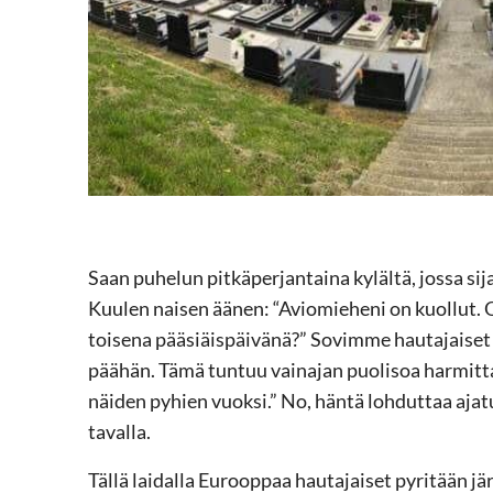
Saan puhelun pitkäperjantaina kylältä, jossa si
Kuulen naisen äänen: “Aviomieheni on kuollut. 
toisena pääsiäispäivänä?” Sovimme hautajaiset to
päähän. Tämä tuntuu vainajan puolisoa harmitt
näiden pyhien vuoksi.” No, häntä lohduttaa ajatu
tavalla.
Tällä laidalla Eurooppaa hautajaiset pyritään j