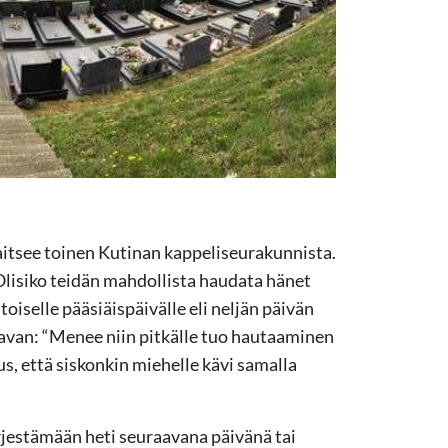
jaitsee toinen Kutinan kappeliseurakunnista.
Olisiko teidän mahdollista haudata hänet
iselle pääsiäispäivälle eli neljän päivän
avan: “Menee niin pitkälle tuo hautaaminen
s, että siskonkin miehelle kävi samalla
ärjestämään heti seuraavana päivänä tai