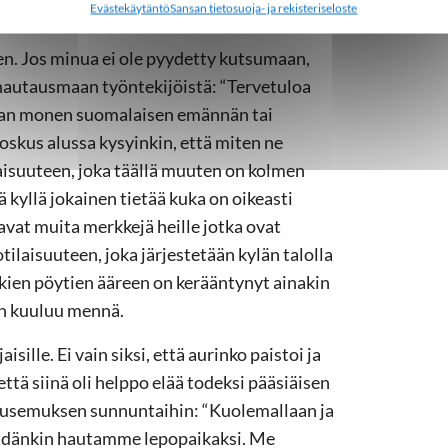
Evästekäytäntö
Sansan tietosuoja- ja rekisteriseloste
len. Jos minua ei ole pyydetty kutsumaan,
i hautausmaan työntekijöistä: “Tervetuloa
maan monen suomalaisen emännän tai
oskus alussa kysyinkin, että miten ne
aisuuteen, joka täällä muuten on kolmen
ä kyllä jokainen tietää kuka on oikeasti
tavat muita merkkejä heille jotka ovat
tilaisuuteen, joka järjestetään kylän talolla
itkien pöytien ääreen on kerääntynyt ainakin
sen kuuluu mennä.
sille. Ei vain siksi, että aurinko paistoi ja
ttä siinä oli helppo elää todeksi pääsiäisen
ousemuksen sunnuntaihin: “Kuolemallaan ja
idänkin hautamme lepopaikaksi. Me