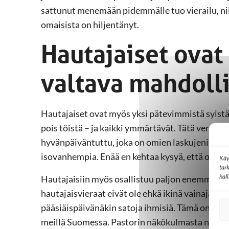
sattunut menemään pidemmälle tuo vierailu, niin 
omaisista on hiljentänyt.
Hautajaiset ovat
valtava mahdoll
Hautajaiset ovat myös yksi pätevimmistä syistä
pois töistä – ja kaikki ymmärtävät. Tätä veruket
hyvänpäiväntuttu, joka on omien laskujeni muk
isovanhempia. Enää en kehtaa kysyä, että oliko va
Käy
tar
hal
Hautajaisiin myös osallistuu paljon enemmän v
hautajaisvieraat eivät ole ehkä ikinä vainajaa 
pääsiäispäivänäkin satoja ihmisiä. Tämä on jote
meillä Suomessa. Pastorin näkökulmasta nämä o