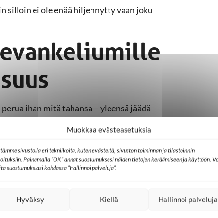
silloin ei ole enää hiljennytty vaan joku
 evankeliumille
isuus
 perua ihan mitä tahansa – yleensä jäädä
ta sitten käytetäänkin. Minulla on yksi
Muokkaa evästeasetuksia
aan haudannut vähintään pikkubussillisen
inaja äidin vai isän puolelta.
tämme sivustolla eri tekniikoita, kuten evästeitä, sivuston toiminnan ja tilastoinnin
koituksiin. Painamalla ”OK” annat suostumuksesi näiden tietojen keräämiseen ja käyttöön. Vo
lita suostumuksiasi kohdassa ”Hallinnoi palveluja”.
äkeä kuin Suomessa. Kaikki
tavanneetkaan. Hautausmaalla oli toisena
nkin paljon kollektiivisempi tapahtuma kuin
Hyväksy
Kiellä
Hallinnoi palveluja
vat valtavia mahdollisuuksia tavoittaa