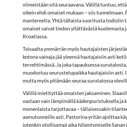
viimeistään sitä seuraavana. Välillä tuntuu, että
oikein ehdi omaiset mukaan – siis tunnelmaan. Pa
mantereelta. Yhtä tällaista suoritusta todistin
omaiset saivat tiedon yllättävästä kuolemasta j
Kroatiassa.
Toisaalta ymmärrän myös hautajaisten järjestä
kotona vainaja jää yleensä hautajaisiin asti kot
tervehtimässä. Ja joka tapauksessa surutalosta,
muodostuu seurustelupaikka hautajaisiin asti. 
mutta myös pitämään seuraa surutalossa olevill
Välillä mietityttää omaisten jaksaminen. Slaavil
vastaan vain lämpimällä kädenpuristuksella ja kupi
monenlaista tarjottavaa – tällaisessakin tilantee
aamutunneille asti. Pastorina yritän ajoittaa kä
jotenkin otollisempi aika hiljentymiselle Sanan