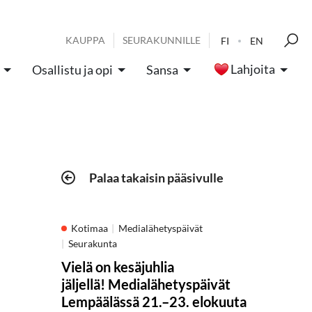
KAUPPA
SEURAKUNNILLE
FI
EN
Lahjoita
Osallistu ja opi
Sansa
Palaa takaisin pääsivulle
Kotimaa
Medialähetyspäivät
Seurakunta
Vielä on kesäjuhlia
jäljellä! Medialähetyspäivät
Lempäälässä 21.–23. elokuuta