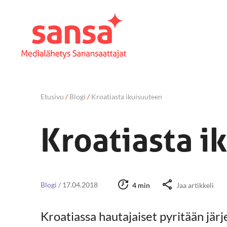
Etusivu
/
Blogi
/
Kroatiasta ikuisuuteen
Kroatiasta i
Blogi
/
17.04.2018
4 min
Jaa artikkeli
Kroatiassa hautajaiset pyritään järj