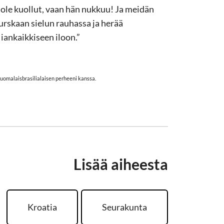
ole kuollut, vaan hän nukkuu! Ja meidän
rskaan sielun rauhassa ja herää
iankaikkiseen iloon.”
suomalaisbrasilialaisen perheeni kanssa.
Lisää aiheesta
Kroatia
Seurakunta