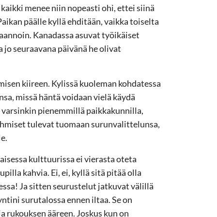
 kaikki menee niin nopeasti ohi, ettei siinä
ikan päälle kyllä ehditään, vaikka toiselta
 taannoin. Kanadassa asuvat työikäiset
a jo seuraavana päivänä he olivat
misen kiireen. Kylissä kuoleman kohdatessa
iinsa, missä häntä voidaan vielä käydä
 varsinkin pienemmillä paikkakunnilla,
Ihmiset tulevat tuomaan surunvalittelunsa,
e.
aisessa kulttuurissa ei vierasta oteta
lla kahvia. Ei, ei, kyllä sitä pitää olla
ssa! Ja sitten seurustelut jatkuvat välillä
yntini surutalossa ennen iltaa. Se on
 ja rukouksen ääreen. Joskus kun on