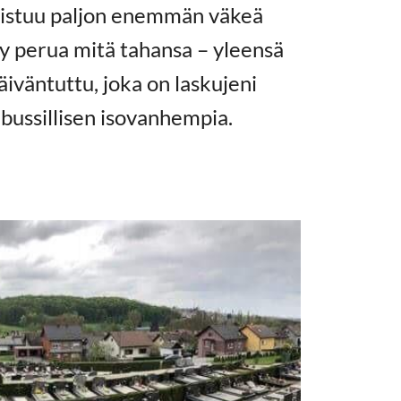
llistuu paljon enemmän väkeä
yy perua mitä tahansa – yleensä
äiväntuttu, joka on laskujeni
ussillisen isovanhempia.