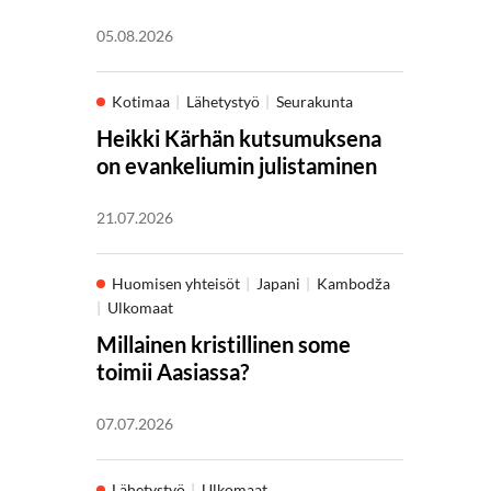
05.08.2026
Kotimaa
Lähetystyö
Seurakunta
Heikki Kärhän kutsumuksena
on evankeliumin julistaminen
21.07.2026
Huomisen yhteisöt
Japani
Kambodža
Ulkomaat
Millainen kristillinen some
toimii Aasiassa?
07.07.2026
Lähetystyö
Ulkomaat