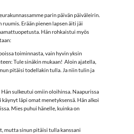
seurakunnassamme parin päivän päiväleirin.
uumis. Erään pienen lapsen äiti jäi
aamattuopetusta. Hän rohkaistui myös
taan:
 poissa toiminnasta, vain hyvin yksin
teen: Tule sinäkin mukaan! Aloin ajatella,
 pitäisi todellakin tulla. Ja niin tulin ja
ä. Hän sulkeutui omiin oloihinsa. Naapurissa
i käynyt läpi omat menetyksensä. Hän alkoi
issa. Mies puhui hänelle, kuinka on
 mutta sinun pitäisi tulla kanssani