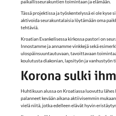
paikallisseurakuntien toimintaan ja elämään.
Tässä projektissa ja työskentelyssä ei ole kyse 
aktivoida seurakuntalaisia löytämään oma paik
tehtäviä.
Kroatian Evankelisessa kirkossa pastori on seur
Innostamme ja annamme vinkkejä sekä esimerkke
ulospäinsuuntautuvaan, tavoittavaan toimintaa
koulutusta diakonian, lapsityön ja vanhustyön t
Korona sulki ihm
Huhtikuun alussa on Kroatiassa luovuttu lähes 
palanneet kevään aikana aktiivisemmin mukaan
vielä niitä, jotka edelleen elävät hyvin eristäyt