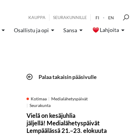
KAUPPA
SEURAKUNNILLE
FI
EN
Lahjoita
Osallistu ja opi
Sansa
Palaa takaisin pääsivulle
Kotimaa
Medialähetyspäivät
Seurakunta
Vielä on kesäjuhlia
jäljellä! Medialähetyspäivät
Lempäälässä 21.–23. elokuuta