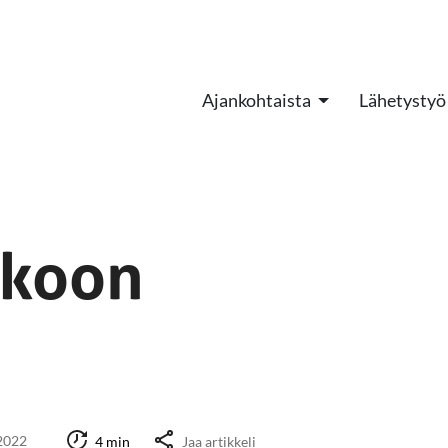
Ajankohtaista
Lähetystyö
kkoon
2022
4 min
Jaa artikkeli