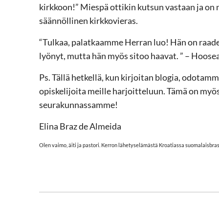
kirkkoon!” Miespä ottikin kutsun vastaan ja on n
säännöllinen kirkkovieras.
“Tulkaa, palatkaamme Herran luo! Hän on raade
lyönyt, mutta hän myös sitoo haavat. ” – Hoosea
Ps. Tällä hetkellä, kun kirjoitan blogia, odota
opiskelijoita meille harjoitteluun. Tämä on my
seurakunnassamme!
Elina Braz de Almeida
Olen vaimo, äiti ja pastori. Kerron lähetyselämästä Kroatiassa suomalaisbras