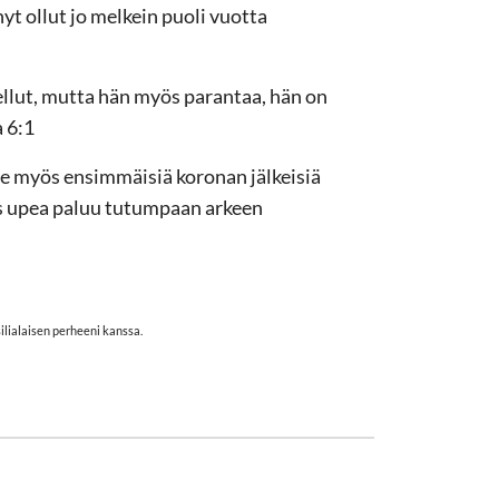
yt ollut jo melkein puoli vuotta
llut, mutta hän myös parantaa, hän on
 6:1
mme myös ensimmäisiä koronan jälkeisiä
ös upea paluu tutumpaan arkeen
ilialaisen perheeni kanssa.