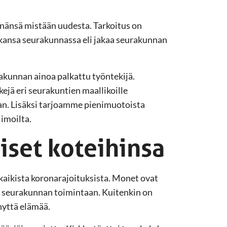
sinänsä mistään uudesta. Tarkoitus on
kansa seurakunnassa eli jakaa seurakunnan
akunnan ainoa palkattu työntekijä.
jä eri seurakuntien maallikoille
n. Lisäksi tarjoamme pienimuotoista
iimoilta.
iset koteihinsa
kaikista koronarajoituksista. Monet ovat
 seurakunnan toimintaan. Kuitenkin on
ynyttä elämää.