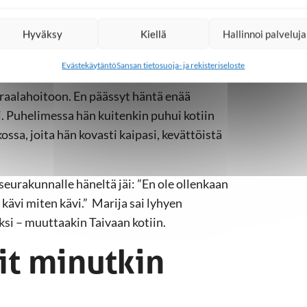
mmon puheita tosissaan. Mummopa opetteli
, yhtenä päivänä tilasi taksin ja palasi
Hyväksy
Kiellä
Hallinnoi palveluja
issaan ja suunnittelee seuraavaksi kirkkoon
Evästekäytäntö
Sansan tietosuoja- ja rekisteriseloste
raalahoitoon. En päässyt häntä enää
. Puhelimessa hän kuitenkin puhui kotiin
ossa, joita hän kovasti kaipasi, kevättöistä
seurakunnalle häneltä jäi: ”En ole ollenkaan
kävi miten kävi.” Marija sai lyhyen
eksi – muuttaakin Taivaan kotiin.
uit minutkin