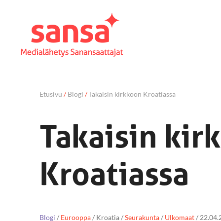
Etusivu
/
Blogi
/
Takaisin kirkkoon Kroatiassa
Takaisin kir
Kroatiassa
Blogi
/
Eurooppa
/
Kroatia
/
Seurakunta
/
Ulkomaat
/
22.04.