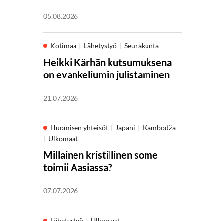
05.08.2026
Kotimaa
Lähetystyö
Seurakunta
Heikki Kärhän kutsumuksena
on evankeliumin julistaminen
21.07.2026
Huomisen yhteisöt
Japani
Kambodža
Ulkomaat
Millainen kristillinen some
toimii Aasiassa?
07.07.2026
Lähetystyö
Ulkomaat