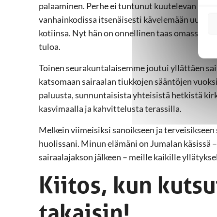
palaaminen. Perhe ei tuntunut kuutelevan mu
vanhainkodissa itsenäisesti kävelemään uudelleen
kotiinsa. Nyt hän on onnellinen taas omassa kod
tuloa.
Toinen seurakuntalaisemme joutui yllättäen sai
katsomaan sairaalan tiukkojen sääntöjen vuoksi
paluusta, sunnuntaisista yhteisistä hetkistä kirk
kasvimaalla ja kahvittelusta terassilla.
Melkein viimeisiksi sanoikseen ja terveisikseen 
huolissani. Minun elämäni on Jumalan käsissä – 
sairaalajakson jälkeen – meille kaikille yllätyks
Kiitos, kun kuts
takaisin!