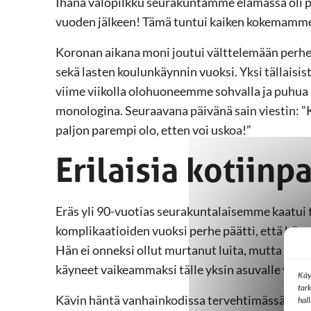
Ihana valopilkku seurakuntamme elämässä oli pä
vuoden jälkeen! Tämä tuntui kaiken kokemamme j
Koronan aikana moni joutui välttelemään perhee
sekä lasten koulunkäynnin vuoksi. Yksi tällaisis
viime viikolla olohuoneemme sohvalla ja puhua 
monologina. Seuraavana päivänä sain viestin: ”Ki
paljon parempi olo, etten voi uskoa!”
Erilaisia kotiinp
Eräs yli 90-vuotias seurakuntalaisemme kaatui 
komplikaatioiden vuoksi perhe päätti, että hän
Hän ei onneksi ollut murtanut luita, mutta liikk
käyneet vaikeammaksi tälle yksin asuvalle vanh
Käy
tar
Kävin häntä vanhainkodissa tervehtimässä, ja h
hal