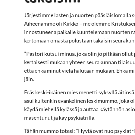
Järjestimme lasten ja nuorten pääsiäislomalla 
Aiheenamme oli Kirkko – me olemme Kristuksen r
innostuneena paikalle kuuntelemaan nuorten r
kertomaan omasta polustaan takaisin seurakun
”Pastori kutsui minua, joka olin jo pitkään ollut
kertaisesti mukaan yhteen seurakunnan tilaisuu
että ehkä minut vielä halutaan mukaan. Ehkä minun
jäin.”
Eräs keski-ikäinen mies menetti syksyllä äitins
asui kuitenkin evankelinen leskimummo, joka ol
käydä miehellä kylässä ja auttaa käytännön asio
masentunut ja käy psykiatrilla.
Tähän mummo totesi: ”Hyviä ovat nuo psykiatrit,