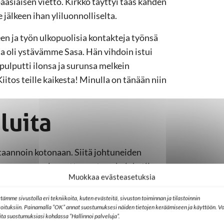
äsiäisen vietto. Kirkko täyttyi taas kahden
älkeen ihan yliluonnolliselta.
n ja työn ulkopuolisia kontakteja työnsä
ta oli ystävämme Sasa. Hän vihdoin istui
pulputti ilonsa ja surunsa melkein
itos teille kaikesta! Minulla on tänään niin
aluita
taannoin kotonaan. Siitä johtuneiden
en on parempi muuttaa nyt vanhainkotiin.
Muokkaa evästeasetuksia
uminen ja päivittäiset askareet olivat
ukselle.
tämme sivustolla eri tekniikoita, kuten evästeitä, sivuston toiminnan ja tilastoinnin
koituksiin. Painamalla ”OK” annat suostumuksesi näiden tietojen keräämiseen ja käyttöön. Vo
änen ainoa puheenaiheensa oli kotiin
lita suostumuksiasi kohdassa ”Hallinnoi palveluja”.