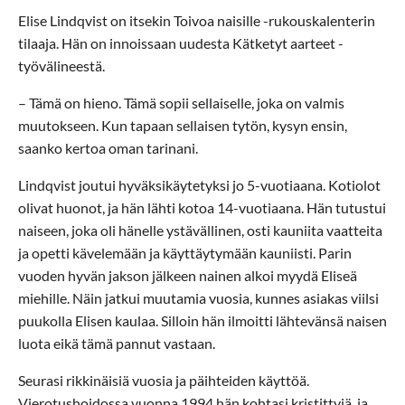
Elise Lindqvist on itsekin Toivoa naisille -rukouskalenterin
tilaaja. Hän on innoissaan uudesta Kätketyt aarteet -
työvälineestä.
– Tämä on hieno. Tämä sopii sellaiselle, joka on valmis
muutokseen. Kun tapaan sellaisen tytön, kysyn ensin,
saanko kertoa oman tarinani.
Lindqvist joutui hyväksikäytetyksi jo 5-vuotiaana. Kotiolot
olivat huonot, ja hän lähti kotoa 14-vuotiaana. Hän tutustui
naiseen, joka oli hänelle ystävällinen, osti kauniita vaatteita
ja opetti kävelemään ja käyttäytymään kauniisti. Parin
vuoden hyvän jakson jälkeen nainen alkoi myydä Eliseä
miehille. Näin jatkui muutamia vuosia, kunnes asiakas viilsi
puukolla Elisen kaulaa. Silloin hän ilmoitti lähtevänsä naisen
luota eikä tämä pannut vastaan.
Seurasi rikkinäisiä vuosia ja päihteiden käyttöä.
Vierotushoidossa vuonna 1994 hän kohtasi kristittyjä, ja