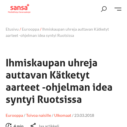
Etusivu
/
Eurooppa
/
Ihmiskaupan uhreja auttavan Kätketyt
aarteet -ohjelman idea syntyi Ruotsissa
Ihmiskaupan uhreja
auttavan Kätketyt
aarteet -ohjelman idea
syntyi Ruotsissa
Eurooppa
/
Toivoa naisille
/
Ulkomaat
/
23.03.2018
4 min
Jaa artikkeli