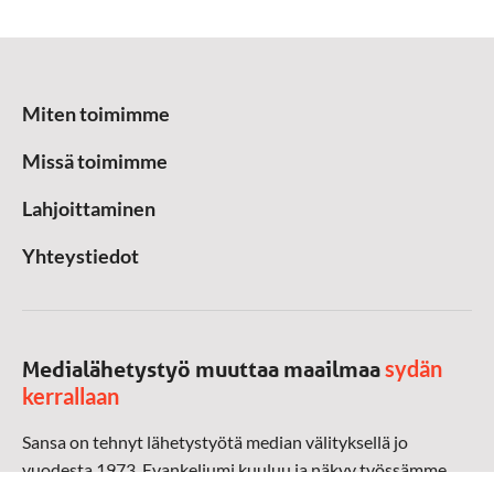
Miten toimimme
Missä toimimme
Lahjoittaminen
Yhteystiedot
sydän
Medialähetystyö muuttaa maailmaa
kerrallaan
Sansa on tehnyt lähetystyötä median välityksellä jo
vuodesta 1973. Evankeliumi kuuluu ja näkyy työssämme