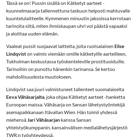
Tässä se on! Pussin sisällä on Kätketyt aarteet -
kuunnelmasarja tallennettuna taskuun helposti mahtuvalle
kuuntelulaitteelle. Kymmenen minuutin jaksoissa kerrotaan
tarinoita siitä, miten ihmiskaupan uhri voi päästä vapaaksi
ja aloittaa uuden elämän.
Vaaleat pussit suojaavat laitteita, joita ruotsalainen
Elise
Lindqvist
on valmis viemään omille kätketyille aarteilleen,
Tukholman keskustassa työskenteleville prostituoiduille.
Tarinoihin on punottu hänenkin tarinansa. Se kertoo
mahdollisuudesta muutokseen.
Lindqvist saa juuri valmistuneet tallenteet suomalaiselta
Eeva Vähäsarjalta
, joka ohjaa Kätketyt aarteet -hanketta
Euroopan maissa. Vähäsarja on Sansan lähetystyöntekijä
asemapaikkanaan Itävallan Wien. Hän toimii yhdessä
miehensä
Jari Vähäsarjan
kanssa Sansan
yhteistyökumppanin, kansainvälisen medialähetysjärjestö
TWR:n työyhteydessä.