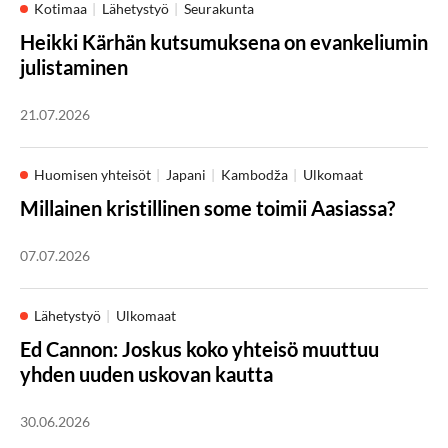
Kotimaa
Lähetystyö
Seurakunta
Heikki Kärhän kutsumuksena on evankeliumin
julistaminen
21.07.2026
Huomisen yhteisöt
Japani
Kambodža
Ulkomaat
Millainen kristillinen some toimii Aasiassa?
07.07.2026
Lähetystyö
Ulkomaat
Ed Cannon: Joskus koko yhteisö muuttuu
yhden uuden uskovan kautta
30.06.2026