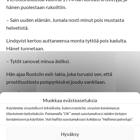
hänen puolestaan rukoiltiin.
– Sain uuden elämän. Jumala nosti minut pois mustasta
helvetistä.
Lindqvist kertoo auttaneensa monta tyttöä pois kadulta.
Hänet tunnetaan.
– Tytöt sanovat minua äidiksi.
Hän ajaa Ruotsiin exit-lakia, joka turvaisi sen, että
prostituutiosta poispyrkivä ei joudu vankilaan.
Kätketyt aarteet:
Muokkaa evästeasetuksia
10-osainen kuunnelmasarja, joka on suunnattu
Käytämme sivustolla eri tekniikoita, kuten evästeitä, sivuston toiminnan ja
tilastoinnin tarkoituksiin. Painamalla ”OK” annat suostumuksesi näiden tietojen
ihmiskaupan uhreille.
keräämiseen ja käyttöön. Voit hallita suostumuksiasi kohdassa ”Hallinnoi palveluja”.
Äänitetty englannin lisäksi romaniaksi, albaniaksi,
bulgariaksi ja unkariksi. Tšekin- ja venäjänkieliset
Hyväksy
tuotannot ovat tekeillä.