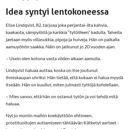
Idea syntyi lentokoneessa
Elise Lindqvist, 82, tarjoaa joka perjantai-ilta kahvia,
kaakaota, sämpylöitä ja karkkia “tytöilleen” kadulla. Talvella
jaetaan myös villasukkia, pipoja ja huiveja. Hän on paikalla
aamuyöhön saakka. Näin on jatkunut jo 20 vuoden ajan.
– Usein olen kotona vasta viiden aikaan aamulla.
Lindqvist haluaa auttaa, koska on itse joutunut
ihmiskaupan uhriksi. Hän tietää, että kukaan ei halua myydä
itseään. Hän on kuullut, miten julmasti tyttöjä kohdellaan.
– Mies sanoo, että hän on ostanut tytön ja voi tehdä mitä
haluaa.
Nyt jo moniin maihin koekäyttöön ehtineen,
prostituoitujen auttamiseen tähtäävän Kätketyt aarteet -