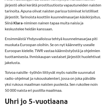
järjestö alkoi kerätä prostituutiosta vapautuneiden naisten
tarinoita. Apuna olivat naisten parissa toimivat kristilliset
järjestöt. Tarinoista koottiin kuunnelmasarjan käsikirjoitus.
Siinä
Klara
-niminen nainen tapaa muita naisia ja
keskustelee heidän kanssaan.
Ensimmäistä Yhdysvalloissa tehtyä kuunnelmasarjaa piti
muokata Euroopan oloihin. Se on nyt käännetty usealle
Euroopan kielelle. TWR vastaa käännöstyöstä ja ohjelmien
tuottamisesta. Ihmiskaupan vastaiset järjestöt huolehtivat
jakelusta.
Toivoa naisille -työhön liittyvät myös naisille suunnatut
radio-ohjelmat ja rukouskalenteri, jossa on joka päivälle
yksi rukous maailman naisten puolesta. Sen rukoilee noin
50 000 naista eri puolilla maailmaa.
Uhri jo 5-vuotiaana