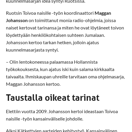
kuunnelmasarjan idea syntyi Ruotsissa.
Ruotsin Toivoa naisille -työn koordinaattori
Maggan
Johansson
on toimittanut monia radio-ohjelmia, joissa
naiset kertovat tarinansa ja miten he ovat löytäneet toivon
löydettyään henkilökohtaisen suhteen Jumalaan.
Johansson kertoo tarkan hetken, jolloin ajatus
kuunnelmasarjasta syntyi.
– Olin lentokoneessa palaamassa Hollannista
työkokouksesta, kun ajatus iski kuin salama kirkkaalta
taivaalta. Ihmiskaupan uhreille tarvitaan oma ohjelmasarja,
Maggan Johansson kertoo.
Taustalla oikeat tarinat
Elettiin vuotta 2009. Johansson kertoi ideastaan Toivoa
naisille -työn kansainväliselle johdolle.
Alkoi Kätkettyjen aarteiden kehitystyö. Kansainvälinen