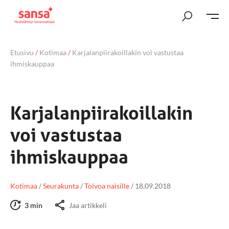
Etusivu
/
Kotimaa
/
Karjalanpiirakoillakin voi vastustaa
ihmiskauppaa
Karjalanpiirakoillakin
voi vastustaa
ihmiskauppaa
Kotimaa
/
Seurakunta
/
Toivoa naisille
/
18.09.2018
3 min
Jaa artikkeli