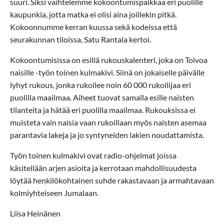
suuri. Siksi vaihtelemme kokoontumispaikkaa eri puolille
kaupunkia, jotta matka ei olisi aina joillekin pitkä.
Kokoonnumme kerran kuussa sekä kodeissa että
seurakunnan tiloissa, Satu Rantala kertoi.
Kokoontumisissa on esillä rukouskalenteri, joka on Toivoa
naisille -työn toinen kulmakivi. Siinä on jokaiselle päivälle
lyhyt rukous, jonka rukoilee noin 60 000 rukoilijaa eri
puolilla maailmaa. Aiheet tuovat samalla esille naisten
tilanteita ja hätää eri puolilla maailmaa. Rukouksissa ei
muisteta vain naisia vaan rukoillaan myös naisten asemaa
parantavia lakeja ja jo syntyneiden lakien noudattamista.
Työn toinen kulmakivi ovat radio-ohjelmat joissa
käsitellään arjen asioita ja kerrotaan mahdollisuudesta
löytää henkilökohtainen suhde rakastavaan ja armahtavaan
kolmiyhteiseen Jumalaan.
Liisa Heinänen