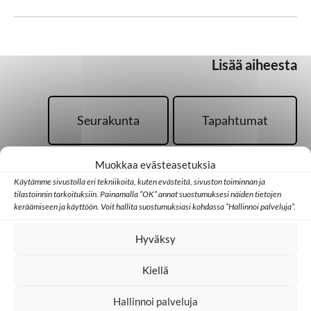
Lisää aiheesta
Seurakunta
Tapahtumat
Muokkaa evästeasetuksia
Toivoa naisille
Käytämme sivustolla eri tekniikoita, kuten evästeitä, sivuston toiminnan ja
tilastoinnin tarkoituksiin. Painamalla ”OK” annat suostumuksesi näiden tietojen
keräämiseen ja käyttöön. Voit hallita suostumuksiasi kohdassa ”Hallinnoi palveluja”.
Vapaaehtoistoiminta
Hyväksy
Kiellä
Hallinnoi palveluja