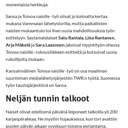
monenlaisia herkkuja.
Sansa ja Toivoa naisille -työ olivat jo kolmatta kertaa
mukana Vammalan lähetystorilla, mutta paikallisten
naisten mukaantulo toi ihan uusia mahdollisuuksia työn
esittelyyn. Sastamalalaiset
Satu Rantala
,
Liisa Rantanen
,
Arja Mäkelä
ja
Sara Laasonen
jakoivat myyntityön ohessa
Toivoa naisille -rukousliikkeen esitteitä ja kutsuivat uusia
rukoilijoita mukaan.
Kansainvälinen Toivoa naisille -työ on osa maailman
suurimman medialähetysjärjestön TWR:n työtä. Suomessa
työn taustajärjestönä on Sansa.
Neljän tunnin talkoot
Naiset olivat edellisenä päivänä leiponeet talkoilla yli 200
karjanpiirakkaa. Ne myytiin hujauksessa, kun tori avattiin
puolen päivän aikaan syyskuun toisena perjantaina.