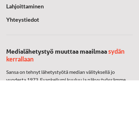
Lahjoittaminen
Yhteystiedot
sydän
Medialähetystyö muuttaa maailmaa
kerrallaan
Sansa on tehnyt lähetystyötä median välityksellä jo
vuodesta 1973. Evankeliumi kuuluu ja näkyy työssämme
radioaalloilla, televisiossa, verkossa ja sosiaalisessa
mediassa ympäri maailman. Kohtaamme ihmisen hänen
omalla kielellään, aidosti arjen keskellä.
Mediapankki
➔
Sansan materiaali
➔
Raamattu kannesta kanteen materiaali