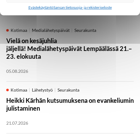
Palaa takaisin pääsivulle
Evästekäytäntö
Sansan tietosuoja- ja rekisteriseloste
Kotimaa
Medialähetyspäivät
Seurakunta
Vielä on kesäjuhlia
jäljellä! Medialähetyspäivät Lempäälässä 21.–
23. elokuuta
05.08.2026
Kotimaa
Lähetystyö
Seurakunta
Heikki Kärhän kutsumuksena on evankeliumin
julistaminen
21.07.2026