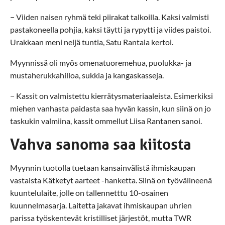
− Viiden naisen ryhmä teki piirakat talkoilla. Kaksi valmisti
pastakoneella pohjia, kaksi täytti ja rypytti ja viides paistoi.
Urakkaan meni neljä tuntia, Satu Rantala kertoi.
Myynnissä oli myös omenatuoremehua, puolukka- ja
mustaherukkahilloa, sukkia ja kangaskasseja.
− Kassit on valmistettu kierrätysmateriaaleista. Esimerkiksi
miehen vanhasta paidasta saa hyvän kassin, kun siinä on jo
taskukin valmiina, kassit ommellut Liisa Rantanen sanoi.
Vahva sanoma saa kiitosta
Myynnin tuotolla tuetaan kansainvälistä ihmiskaupan
vastaista Kätketyt aarteet -hanketta. Siinä on työvälineenä
kuuntelulaite, jolle on tallennetttu 10-osainen
kuunnelmasarja. Laitetta jakavat ihmiskaupan uhrien
parissa työskentevät kristilliset järjestöt, mutta TWR