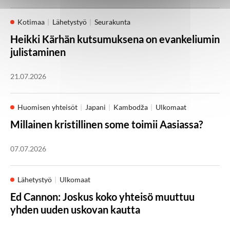
Kotimaa
Lähetystyö
Seurakunta
Heikki Kärhän kutsumuksena on evankeliumin
julistaminen
21.07.2026
Huomisen yhteisöt
Japani
Kambodža
Ulkomaat
Millainen kristillinen some toimii Aasiassa?
07.07.2026
Lähetystyö
Ulkomaat
Ed Cannon: Joskus koko yhteisö muuttuu
yhden uuden uskovan kautta