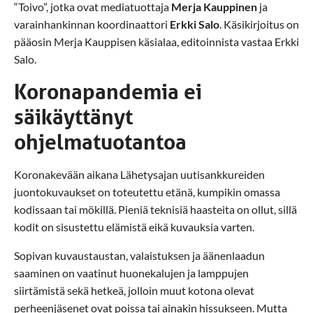
“Toivo”, jotka ovat mediatuottaja
Merja Kauppinen
ja
varainhankinnan koordinaattori
Erkki Salo
. Käsikirjoitus on
pääosin Merja Kauppisen käsialaa, editoinnista vastaa Erkki
Salo.
Koronapandemia ei
säikäyttänyt
ohjelmatuotantoa
Koronakevään aikana Lähetysajan uutisankkureiden
juontokuvaukset on toteutettu etänä, kumpikin omassa
kodissaan tai mökillä. Pieniä teknisiä haasteita on ollut, sillä
kodit on sisustettu elämistä eikä kuvauksia varten.
Sopivan kuvaustaustan, valaistuksen ja äänenlaadun
saaminen on vaatinut huonekalujen ja lamppujen
siirtämistä sekä hetkeä, jolloin muut kotona olevat
perheenjäsenet ovat poissa tai ainakin hissukseen. Mutta