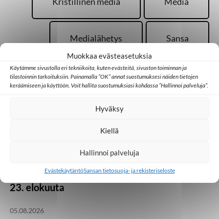
Kristillinen media
Media
Medialähetys
Sansa
Muokkaa evästeasetuksia
Käytämme sivustolla eri tekniikoita, kuten evästeitä, sivuston toiminnan ja
tilastoinnin tarkoituksiin. Painamalla ”OK” annat suostumuksesi näiden tietojen
keräämiseen ja käyttöön. Voit hallita suostumuksiasi kohdassa ”Hallinnoi palveluja”.
Hyväksy
Palaa takaisin pääsivulle
Kiellä
Kotimaa
Medialähetyspäivät
Seurakunta
Hallinnoi palveluja
Vielä on kesäjuhlia
Evästekäytäntö
Sansan tietosuoja- ja rekisteriseloste
jäljellä! Medialähetyspäivät Lempäälässä 21.–
23. elokuuta
05.08.2026