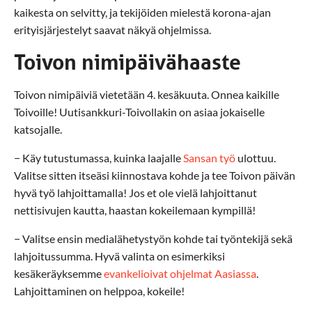
kaikesta on selvitty, ja tekijöiden mielestä korona-ajan
erityisjärjestelyt saavat näkyä ohjelmissa.
Toivon nimipäivähaaste
Toivon nimipäiviä vietetään 4. kesäkuuta. Onnea kaikille
Toivoille! Uutisankkuri-Toivollakin on asiaa jokaiselle
katsojalle.
− Käy tutustumassa, kuinka laajalle
Sansan työ
ulottuu.
Valitse sitten itseäsi kiinnostava kohde ja tee Toivon päivän
hyvä työ lahjoittamalla! Jos et ole vielä lahjoittanut
nettisivujen kautta, haastan kokeilemaan kympillä!
− Valitse ensin medialähetystyön kohde tai työntekijä sekä
lahjoitussumma. Hyvä valinta on esimerkiksi
kesäkeräyksemme
evankelioivat ohjelmat Aasiassa
.
Lahjoittaminen on helppoa, kokeile!