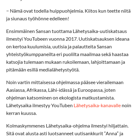
− Nämä ovat todella huippuohjelmia. Kiitos kun teette niitä
ja siunaus työhönne edelleen!
Ensimmäinen Sansan tuottama Lähetysaika-uutiskatsaus
ilmestyi YouTubeen vuonna 2017. Uutiskatsauksen ideana
on kertoa kuulumisia, uutisia ja palautteita Sansan
yhteistyökumppaneilta eri puolilta maailmaa sekä haastaa
katsojia tulemaan mukaan rukoilemaan, lahjoittamaan ja
pitämään esillä medialähetystyötä.
Noin vartin mittaisessa ohjelmassa pääsee vierailemaan
Aasiassa, Afrikassa, Lähi-idässä ja Euroopassa, joten
ohjelman katsominen on ekologista matkustamista.
Lähetysaika ilmestyy YouTuben
Lähetysaika-kanavalle
noin
kerran kuussa.
Kolmaskymmenes Lähetysaika-ohjelma ilmestyi hiljattain.
Sitä ovat alusta asti luotsanneet uutisankkurit “Anna” ja