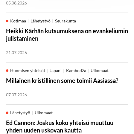
05.08.2026
Kotimaa
Lähetystyö
Seurakunta
Heikki Kärhän kutsumuksena on evankeliumin
julistaminen
21.07.2026
Huomisen yhteisöt
Japani
Kambodža
Ulkomaat
Millainen kristillinen some toimii Aasiassa?
07.07.2026
Lähetystyö
Ulkomaat
Ed Cannon: Joskus koko yhteisö muuttuu
yhden uuden uskovan kautta