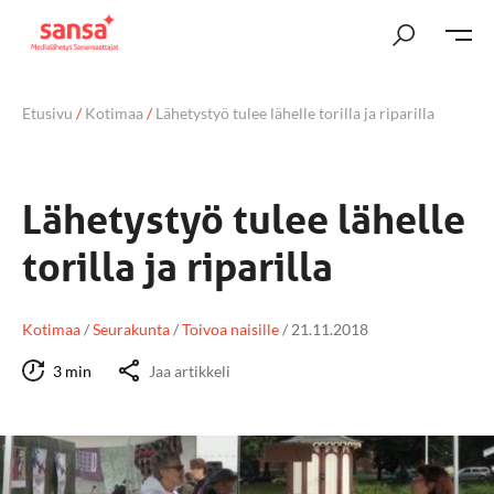
Etusivu
/
Kotimaa
/
Lähetystyö tulee lähelle torilla ja riparilla
Lähetystyö tulee lähelle
torilla ja riparilla
Kotimaa
/
Seurakunta
/
Toivoa naisille
/
21.11.2018
3 min
Jaa artikkeli