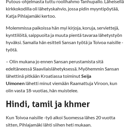
Putous-ohjelmasta tuttu roolihahmo Tanhupallo. Läheisellä
kirkkokodilla oli lähetyskahvio, jossa pidin myyntipöytää,
Katja Pihlajamäki kertoo.
Molemmissa paikoissa hän myi kirjoja, koruja, serviettejä,
kynttilöitä, saippuoita ja muuta pientä tavaraa lähetystyön
hyväksi. Samalla hän esitteli Sansan työtä ja Toivoa naisille -
työtä.
– Olin mukana jo ennen Sansan perustamista sitä
edeltäneessä Slaavilaislähetyksessä. Myöhemmin Sansan
lähettinä pitkään Kroatiassa toiminut
Seija
Uimonen
lähetti minut viemään Raamattuja Viroon, kun
olin vasta 18-vuotias, hän muistelee.
Hindi, tamil ja khmer
Kun Toivoa naisille -työ alkoi Suomessa lähes 20 vuotta
sitten, Pihlajamäki lähti siihen heti mukaan.