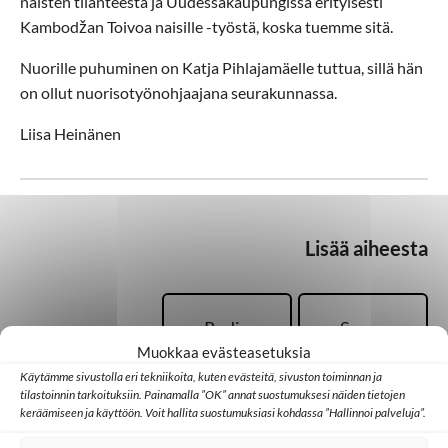
naisten tilanteesta ja Uudessakaupungissa erityisesti
Kambodžan Toivoa naisille -työstä, koska tuemme sitä.
Nuorille puhuminen on Katja Pihlajamäelle tuttua, sillä hän
on ollut nuorisotyönohjaajana seurakunnassa.
Liisa Heinänen
Lisää aiheesta
Radio
Sansa
Muokkaa evästeasetuksia
Käytämme sivustolla eri tekniikoita, kuten evästeitä, sivuston toiminnan ja
tilastoinnin tarkoituksiin. Painamalla ”OK” annat suostumuksesi näiden tietojen
Seurakunta
Tapahtumat
keräämiseen ja käyttöön. Voit hallita suostumuksiasi kohdassa ”Hallinnoi palveluja”.