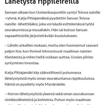
Lähetystä rippileireillä
Samaan aikaan kun Uuteenkaupunkiin syntyi Toivoa naisille
-ryhmä, Katja Pihlajamäkeä pyydettiin Sansan Toivoa
naisille -lähettilääksi, joka voi käydä esittelemässä työtä
seurakunnissa ja muuallakin. Hän sai kutsun Sansan
vapaaehtoisille järjestettävään koulutukseen.
– Lähdin arkaillen mukaan, mutta olen huomannut saavani
paljon itse, kun ihmiset kiinnostuvat maailman naisten
tilanteesta ja miten heitä voidaan auttaa. Uusien piirien
syntyminen innostaa.
Katja Pihlajamäki käy säännöllisesti puhumassa
lähetystyöstä myös oman seurakuntansa rippikouluissa.
Häntä on pyydetty myös Mynämäelle.
– Kerron lähetystyöstä yleensä sekä oman seurakunnan
nimikkoläheteistä ja kohteista. Puhun myös maailman