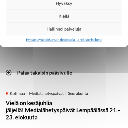
Hyväksy
Toivoa naisille
Kiellä
Hallinnoi palveluja
Vapaaehtoistoiminta
Evästekäytäntö
Sansan tietosuoja- ja rekisteriseloste
Palaa takaisin pääsivulle
Kotimaa
Medialähetyspäivät
Seurakunta
Vielä on kesäjuhlia
jäljellä! Medialähetyspäivät Lempäälässä 21.–
23. elokuuta