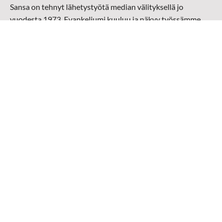
Sansa on tehnyt lähetystyötä median välityksellä jo
vuodesta 1973. Evankeliumi kuuluu ja näkyy työssämme
radioaalloilla, televisiossa, verkossa ja sosiaalisessa
mediassa ympäri maailman. Kohtaamme ihmisen hänen
omalla kielellään, aidosti arjen keskellä.
Mediapankki
➔
Sansan materiaali
➔
Raamattu kannesta kanteen materiaali
➔
Toivoa naisille materiaali
Medialähetys Sanansaattajat ry
Y-tunnus: 0202008-0
Medialähetys Sanansaattajat ry