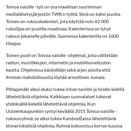
Toivoa naisille -työ on osa maailman suurimman
medialähetysjärjestön TWR:n työtä. Siinä on kaksi puolta.
Toinen on rukouskalenteri, jota käyttää noin 62 000
rukoilijaa eri puolilla maailmaa. Kalenterissa on lyhyt
rukous jokaiselle päivälle. Suomessa kalenterilla on 1600
tilaajaa.
Toinen puoli on Toivoa naisille -ohjelmat, joita välitetään
radion, muistikkujen, internetin ja mobiilisovellusten
kautta. Ohjelmissa käsitellään sekä arjen asioita että
ihmisen mahdollisuutta löytää armollinen Jumala.
Pihlajamäki alkoi aluksi tukea Intian tamilin ja hindin kielillä
lähetettäviä ohjelmia. Kaikkiaan suomalaiset tukevat
yhdeksällä kielellä lähetettäviä ohjelmia. Kun
Uuteenkaupunkiin syntyi keväällä 2015 Toivoa naisille -
rukousryhmä, se alkoi tukea Kambodžassa lähetettäviä
khmerinkielisiä ohjelmia. Ryhmä kokoontuu kerran kuussa