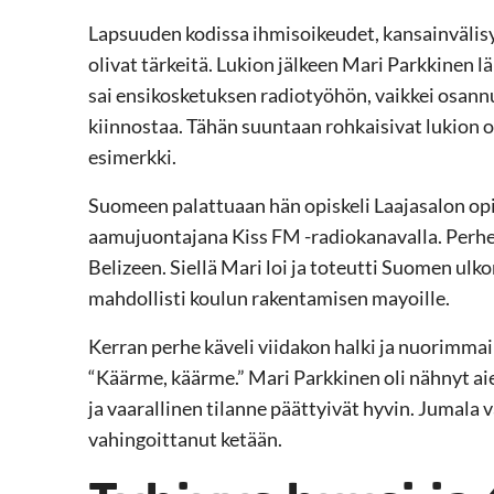
Lapsuuden kodissa ihmisoikeudet, kansainvälis
olivat tärkeitä. Lukion jälkeen Mari Parkkinen 
sai ensikosketuksen radiotyöhön, vaikkei osannu
kiinnostaa. Tähän suuntaan rohkaisivat lukion o
esimerkki.
Suomeen palattuaan hän opiskeli Laajasalon opist
aamujuontajana Kiss FM -radiokanavalla. Perhe 
Belizeen. Siellä Mari loi ja toteutti Suomen ulk
mahdollisti koulun rakentamisen mayoille.
Kerran perhe käveli viidakon halki ja nuorimmai
“Käärme, käärme.” Mari Parkkinen oli nähnyt a
ja vaarallinen tilanne päättyivät hyvin. Jumala v
vahingoittanut ketään.