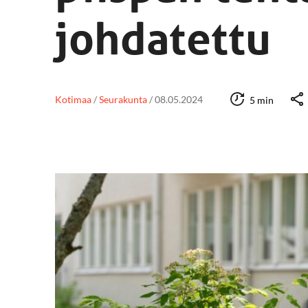
johdatettu
Kotimaa
/
Seurakunta
/
08.05.2024
5 min