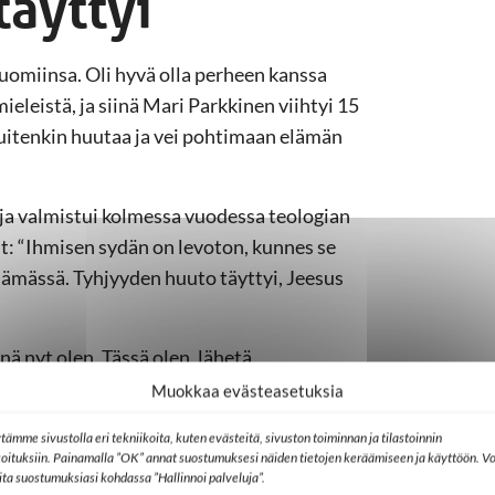
täyttyi
omiinsa. Oli hyvä olla perheen kanssa
ieleistä, ja siinä Mari Parkkinen viihtyi 15
kuitenkin huutaa ja vei pohtimaan elämän
 ja valmistui kolmessa vuodessa teologian
ut: “Ihmisen sydän on levoton, kunnes se
lämässä. Tyhjyyden huuto täyttyi, Jeesus
ä nyt olen. Tässä olen, lähetä.
Muokkaa evästeasetuksia
Kristillinen usko antoi yhä vahvemman
voa, joka perustuu siihen, että Jumala on
tämme sivustolla eri tekniikoita, kuten evästeitä, sivuston toiminnan ja tilastoinnin
koituksiin. Painamalla ”OK” annat suostumuksesi näiden tietojen keräämiseen ja käyttöön. Vo
osaamiseen.
lita suostumuksiasi kohdassa ”Hallinnoi palveluja”.