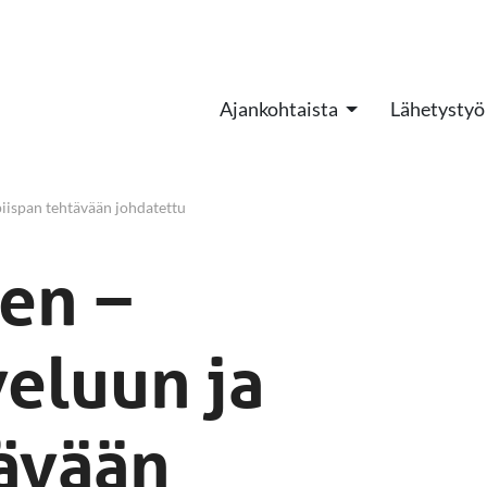
Ajankohtaista
Lähetystyö
iispan tehtävään johdatettu
nen −
eluun ja
tävään