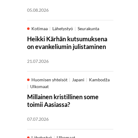
05.08.2026
Kotimaa
Lähetystyö
Seurakunta
Heikki Kärhän kutsumuksena
on evankeliumin julistaminen
21.07.2026
Huomisen yhteisöt
Japani
Kambodža
Ulkomaat
Millainen kristillinen some
toimii Aasiassa?
07.07.2026
Lähetystyö
Ulkomaat