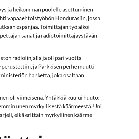
yys ja heikomman puolelle asettuminen
lähti vapaaehtoistyöhön Hondurasiin, jossa
tkaan espanjaa. Toimittajan työ alkoi
pettajan sanat ja radiotoimittajaystävän
on radiolinjalla ja oli pari vuotta
perustettiin, ja Parkkisen perhe muutti
oministeriön hanketta, joka osaltaan
nen oli viimeisenä. Yhtäkkiä kuului huuto:
iemmin unen myrkyllisestä käärmeestä. Uni
arjeli, eikä erittäin myrkyllinen käärme