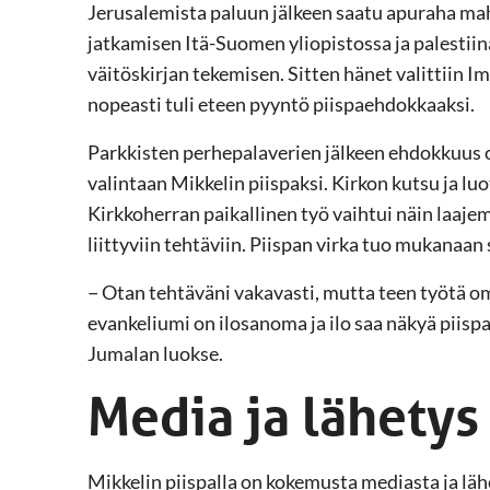
Jerusalemista paluun jälkeen saatu apuraha mah
jatkamisen Itä-Suomen yliopistossa ja palestiina
väitöskirjan tekemisen. Sitten hänet valittiin I
nopeasti tuli eteen pyyntö piispaehdokkaaksi.
Parkkisten perhepalaverien jälkeen ehdokkuus ot
valintaan Mikkelin piispaksi. Kirkon kutsu ja l
Kirkkoherran paikallinen työ vaihtui näin laaje
liittyviin tehtäviin. Piispan virka tuo mukanaan
− Otan tehtäväni vakavasti, mutta teen työtä oma
evankeliumi on ilosanoma ja ilo saa näkyä piisp
Jumalan luokse.
Media ja lähetys
Mikkelin piispalla on kokemusta mediasta ja lä