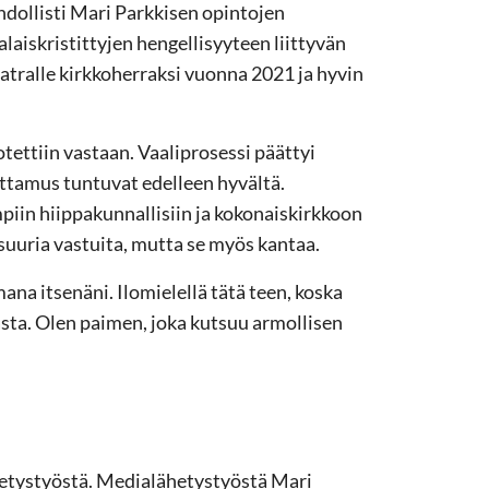
dollisti Mari Parkkisen opintojen
laiskristittyjen hengellisyyteen liittyvän
matralle kirkkoherraksi vuonna 2021 ja hyvin
ettiin vastaan. Vaaliprosessi päättyi
uottamus tuntuvat edelleen hyvältä.
mpiin hiippakunnallisiin ja kokonaiskirkkoon
 suuria vastuita, mutta se myös kantaa.
na itsenäni. Ilomielellä tätä teen, koska
asta. Olen paimen, joka kutsuu armollisen
hetystyöstä. Medialähetystyöstä Mari