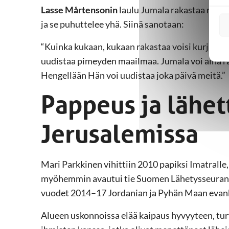
Lasse Mårtensonin
laulu Jumala rakastaa maai
ja se puhuttelee yhä. Siinä sanotaan:
“Kuinka kukaan, kukaan rakastaa voisi kurjaa m
uudistaa pimeyden maailmaa. Jumala voi aina r
Hengellään Hän voi uudistaa joka päivä meitä.”
Pappeus ja lähet
Jerusalemissa
Mari Parkkinen vihittiin 2010 papiksi Imatralle, 
myöhemmin avautui tie Suomen Lähetysseuran lä
vuodet 2014–17 Jordanian ja Pyhän Maan evanke
Alueen uskonnoissa elää kaipaus hyvyyteen, turv