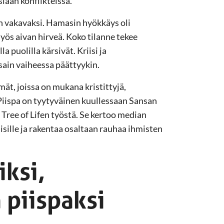
iään konflikteissa.
pan vakavaksi. Hamasin hyökkäys oli
myös aivan hirveä. Koko tilanne tekee
 puolilla kärsivät. Kriisi ja
sain vaiheessa päättyykin.
ät, joissa on mukana kristittyjä,
. Piispa on tyytyväinen kuullessaan Sansan
Tree of Lifen työstä. Se kertoo median
misille ja rakentaa osaltaan rauhaa ihmisten
iksi,
 piispaksi