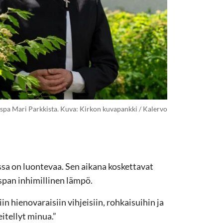
spa Mari Parkkista. Kuva: Kirkon kuvapankki / Kalervo
sa on luontevaa. Sen aikana koskettavat
span inhimillinen lämpö.
n hienovaraisiin vihjeisiin, rohkaisuihin ja
itellyt minua.”