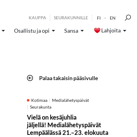
KAUPPA
SEURAKUNNILLE
FI
EN
Lahjoita
Osallistu ja opi
Sansa
Palaa takaisin pääsivulle
Kotimaa
Medialähetyspäivät
Seurakunta
Vielä on kesäjuhlia
jäljellä! Medialähetyspäivät
Lempäälässä 21.–23. elokuuta