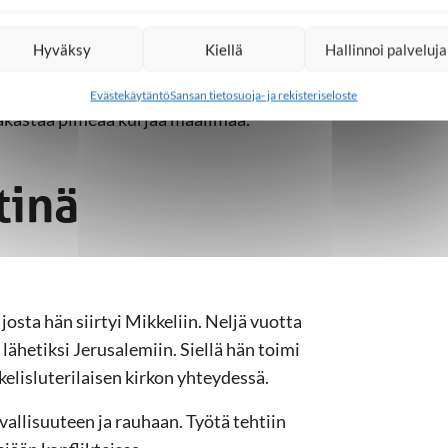
lmaa on kulkenut Mari Parkkisen matkassa
Hyväksy
Kiellä
Hallinnoi palveluja
aailmaa. Kuinka kukaan koskaan voisi
Evästekäytäntö
Sansan tietosuoja- ja rekisteriseloste
akastaa pimeää kurjaa maailmaa.
tinä
josta hän siirtyi Mikkeliin. Neljä vuotta
hetiksi Jerusalemiin. Siellä hän toimi
lisluterilaisen kirkon yhteydessä.
allisuuteen ja rauhaan. Työtä tehtiin