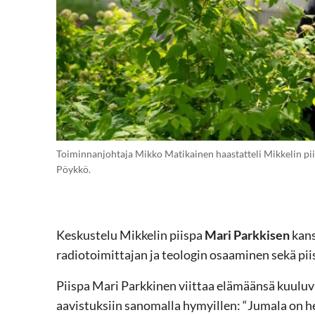
Toiminnanjohtaja Mikko Matikainen haastatteli Mikkelin pii
Pöykkö.
Keskustelu Mikkelin piispa
Mari Parkkisen
kans
radiotoimittajan ja teologin osaaminen sekä pii
Piispa Mari Parkkinen viittaa elämäänsä kuuluvii
aavistuksiin sanomalla hymyillen: “Jumala on he