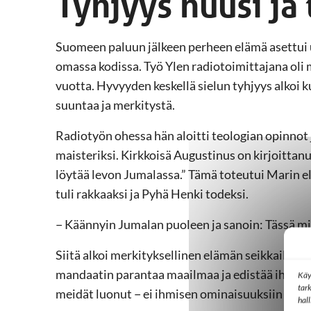
Tyhjyys huusi ja 
Suomeen paluun jälkeen perheen elämä asettui u
omassa kodissa. Työ Ylen radiotoimittajana oli m
vuotta. Hyvyyden keskellä sielun tyhjyys alkoi 
suuntaa ja merkitystä.
Radiotyön ohessa hän aloitti teologian opinnot
maisteriksi. Kirkkoisä Augustinus on kirjoittan
löytää levon Jumalassa.” Tämä toteutui Marin e
tuli rakkaaksi ja Pyhä Henki todeksi.
− Käännyin Jumalan puoleen ja sanoin: Tässä min
Siitä alkoi merkityksellinen elämän seikkailu. 
mandaatin parantaa maailmaa ja edistää ihmisar
Käy
tar
meidät luonut − ei ihmisen ominaisuuksiin tai 
hal