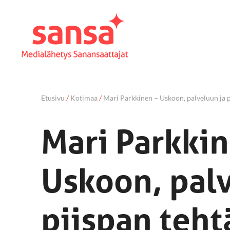
Etusivu
/
Kotimaa
/
Mari Parkkinen − Uskoon, palveluun ja p
Mari Parkki
Uskoon, palv
piispan teh