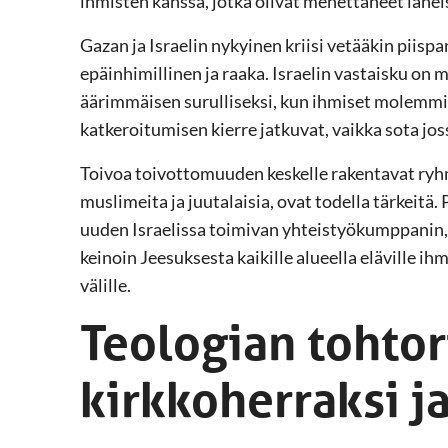
ihmisten kanssa, jotka olivat menettäneet läheis
Gazan ja Israelin nykyinen kriisi vetääkin piis
epäinhimillinen ja raaka. Israelin vastaisku on 
äärimmäisen surulliseksi, kun ihmiset molemmilla
katkeroitumisen kierre jatkuvat, vaikka sota jos
Toivoa toivottomuuden keskelle rakentavat ryhm
muslimeita ja juutalaisia, ovat todella tärkeitä
uuden Israelissa toimivan yhteistyökumppanin, 
keinoin Jeesuksesta kaikille alueella eläville ih
välille.
Teologian tohtor
kirkkoherraksi ja