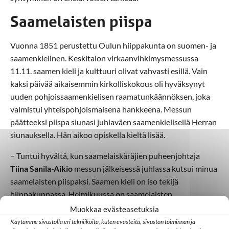
Saamelaisten piispa
Vuonna 1851 perustettu Oulun hiippakunta on suomen- ja
saamenkielinen. Keskitalon virkaanvihkimysmessussa
11.11. saamen kieli ja kulttuuri olivat vahvasti esillä. Vain
kaksi päivää aikaisemmin kirkolliskokous oli hyväksynyt
uuden pohjoissaamenkielisen raamatunkäännöksen, joka
valmistui yhteispohjoismaisena hankkeena. Messun
päätteeksi piispa siunasi juhlaväen saamenkielisellä Herran
siunauksella. Hän aikoo opiskella kieltä lisää.
− Tuntui hyvältä, kun saamelaiskäräjien puheenjohtaja
Tiina Sanila-Aikio
messun jälkeisessä juhlassa kutsui minua
saamelaisten piispaksi. Saamen kieli on iso tekijä
hiippakunnassa. Helmikuussa on saamelaisten
kansallispäivän piispanmessu Inarissa.
Muokkaa evästeasetuksia
Käytämme sivustolla eri tekniikoita, kuten evästeitä, sivuston toiminnan ja