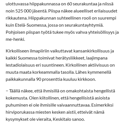
ulottuvassa hiippakunnassa on 60 seurakuntaa ja niissä
noin 525 000 jäsentä. Piispa näkee alueelliset erilaisuudet
rikkautena. Hiippakunnan suhteellinen rooli on suurempi
kuin Etelä-Suomessa, jossa on seurakuntayhtymiä.
Pohjoisen piispan työtä tukee myös vahva yhteisöllisyys ja
me-henki.
Kirkolliseen ilmapiiriin vaikuttavat kansankirkollisuus ja
kaikki Suomessa toimivat herätysliikkeet, laajimpana
lestadiolaisuus eri suuntineen. Kirkollinen aktiivisuus on
muuta maata korkeammalla tasolla. Lähes kymmenellä
paikkakunnalla 90 prosenttia kuuluu kirkkoon.
− Täällä näkee, että ihmisillä on omakohtaista hengellistä
kokemusta. Olen kiitollinen, että hengellisistä asioista
puhuminen ei ole ihmisille vaivaannuttavaa. Esimerkiksi
hirviporukassa miesten kesken aistii, etteivät nämä
kysymykset ole vieraita, Keskitalo sanoo.