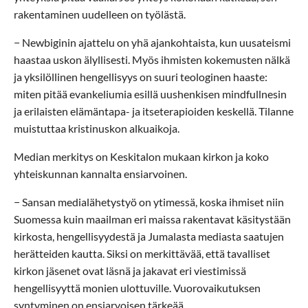
rakentaminen uudelleen on työlästä.
− Newbiginin ajattelu on yhä ajankohtaista, kun uusateismi
haastaa uskon älyllisesti. Myös ihmisten kokemusten nälkä
ja yksilöllinen hengellisyys on suuri teologinen haaste:
miten pitää evankeliumia esillä uushenkisen mindfullnesin
ja erilaisten elämäntapa- ja itseterapioiden keskellä. Tilanne
muistuttaa kristinuskon alkuaikoja.
Median merkitys on Keskitalon mukaan kirkon ja koko
yhteiskunnan kannalta ensiarvoinen.
− Sansan medialähetystyö on ytimessä, koska ihmiset niin
Suomessa kuin maailman eri maissa rakentavat käsitystään
kirkosta, hengellisyydestä ja Jumalasta mediasta saatujen
herätteiden kautta. Siksi on merkittävää, että tavalliset
kirkon jäsenet ovat läsnä ja jakavat eri viestimissä
hengellisyyttä monien ulottuville. Vuorovaikutuksen
syntyminen on ensiarvoisen tärkeää.