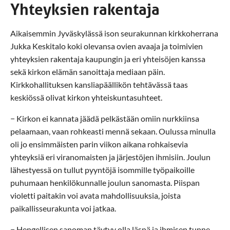
Yhteyksien rakentaja
Aikaisemmin Jyväskylässä ison seurakunnan kirkkoherrana
Jukka Keskitalo koki olevansa ovien avaaja ja toimivien
yhteyksien rakentaja kaupungin ja eri yhteisöjen kanssa
sekä kirkon elämän sanoittaja mediaan päin.
Kirkkohallituksen kansliapäällikön tehtävässä taas
keskiössä olivat kirkon yhteiskuntasuhteet.
− Kirkon ei kannata jäädä pelkästään omiin nurkkiinsa
pelaamaan, vaan rohkeasti mennä sekaan. Oulussa minulla
oli jo ensimmäisten parin viikon aikana rohkaisevia
yhteyksiä eri viranomaisten ja järjestöjen ihmisiin. Joulun
lähestyessä on tullut pyyntöjä isommille työpaikoille
puhumaan henkilökunnalle joulun sanomasta. Piispan
violetti paitakin voi avata mahdollisuuksia, joista
paikallisseurakunta voi jatkaa.
− Hengellisen sanoman täytyy olla läsnä ja ihmisen tunne-