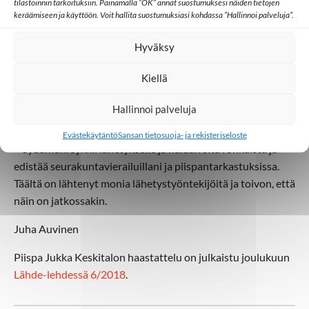
Sydän sykkii lähetykselle
tilastoinnin tarkoituksiin. Painamalla ”OK” annat suostumuksesi näiden tietojen
keräämiseen ja käyttöön. Voit hallita suostumuksiasi kohdassa ”Hallinnoi palveluja”.
Jukka Keskitalo iloitsee, että Oulun hiippakunnassa lähetys
Hyväksy
on näkyvä osa seurakuntien elämää. Lähetyskannatus on
hyvällä tasolla, koska on lähetykselle syttyneitä
Kiellä
seurakuntalaisia. Se on maallikkovetoista aktiivisuutta,
mikä herättää aina toivoa. Innostuksesta kertoo myös
Hallinnoi palveluja
hiippakunnan lähetysjuhlaperinne.
Evästekäytäntö
Sansan tietosuoja- ja rekisteriseloste
− Sydämeni sykkii lähetykselle ja haluan sitä rohkaista ja
edistää seurakuntavierailuillani ja piispantarkastuksissa.
Täältä on lähtenyt monia lähetystyöntekijöitä ja toivon, että
näin on jatkossakin.
Juha Auvinen
Piispa Jukka Keskitalon haastattelu on julkaistu joulukuun
Lähde-lehdessä 6/2018
.