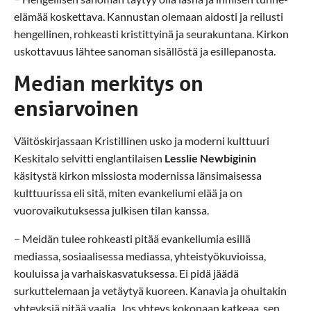
elämää koskettava. Kannustan olemaan aidosti ja reilusti
hengellinen, rohkeasti kristittyinä ja seurakuntana. Kirkon
uskottavuus lähtee sanoman sisällöstä ja esillepanosta.
Median merkitys on
ensiarvoinen
Väitöskirjassaan Kristillinen usko ja moderni kulttuuri
Keskitalo selvitti englantilaisen
Lesslie Newbiginin
käsitystä kirkon missiosta modernissa länsimaisessa
kulttuurissa eli sitä, miten evankeliumi elää ja on
vuorovaikutuksessa julkisen tilan kanssa.
− Meidän tulee rohkeasti pitää evankeliumia esillä
mediassa, sosiaalisessa mediassa, yhteistyökuvioissa,
kouluissa ja varhaiskasvatuksessa. Ei pidä jäädä
surkuttelemaan ja vetäytyä kuoreen. Kanavia ja ohuitakin
yhteyksiä pitää vaalia. Jos yhteys kokonaan katkeaa, sen