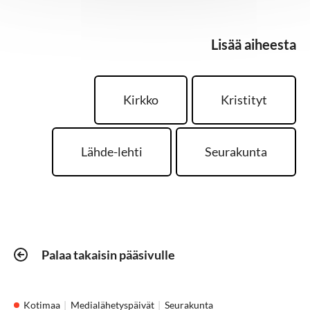
Lisää aiheesta
Kirkko
Kristityt
Lähde-lehti
Seurakunta
Palaa takaisin pääsivulle
Kotimaa
Medialähetyspäivät
Seurakunta