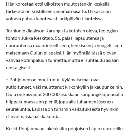
Hän korostaa, että ulkoisten muutostenkin keskellä
tärkeintä on kristillisen sanoman sisältö. Uskosta on
voitava puhua luontevasti arkipäivän tilanteissa.
Tornionjokilaakson Karungista kotoisin oleva, teologian
tohtori Jukka Keskitalo, 56, palasi lapsuutensa ja
nuoruutensa maantieteelliseen, henkiseen ja hengelliseen
maisemaan Oulun piispaksi. Hän myöntää tässä olevan
vahvaa kotiinpaluun tunnetta, mutta ei suhtaudu asiaan
nostalgisesti.
− Pohjoinen on muuttunut. Kylämaisemat ovat
autioituneet, väki muuttanut kirkonkyliin ja kaupunkeihin.
Oulu on kasvanut 200 000 asukkaan kaupungiksi, muualla
hiippakunnassa on pieniä, jopa alle tuhannen jäsenen
seurakuntia. Lapissa on turismin vaikutuksesta hyvinkin
elinvoimaisia paikkakuntia.
Keski-Pohjanmaan lakeuksilta pohjoisen Lapin tuntureille