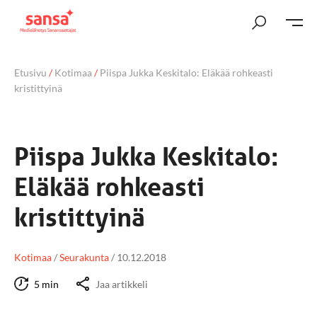
Etusivu
/
Kotimaa
/
Piispa Jukka Keskitalo: Eläkää rohkeasti
kristittyinä
Piispa Jukka Keskitalo:
Eläkää rohkeasti
kristittyinä
Kotimaa
/
Seurakunta
/
10.12.2018
5 min
Jaa artikkeli