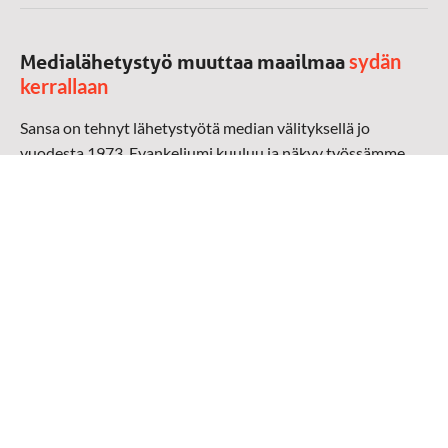
sydän
Medialähetystyö muuttaa maailmaa
kerrallaan
Sansa on tehnyt lähetystyötä median välityksellä jo
vuodesta 1973. Evankeliumi kuuluu ja näkyy työssämme
radioaalloilla, televisiossa, verkossa ja sosiaalisessa
mediassa ympäri maailman. Kohtaamme ihmisen hänen
omalla kielellään, aidosti arjen keskellä.
Mediapankki
➔
Sansan materiaali
➔
Raamattu kannesta kanteen materiaali
➔
Toivoa naisille materiaali