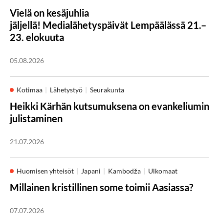
Vielä on kesäjuhlia
jäljellä! Medialähetyspäivät Lempäälässä 21.–
23. elokuuta
05.08.2026
Kotimaa
Lähetystyö
Seurakunta
Heikki Kärhän kutsumuksena on evankeliumin
julistaminen
21.07.2026
Huomisen yhteisöt
Japani
Kambodža
Ulkomaat
Millainen kristillinen some toimii Aasiassa?
07.07.2026