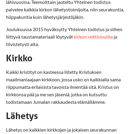
lähivuosina. Teemoittain jaoteltu Yhteinen todistus
palvelee kaikkia kirkon lähetystoimijoita, niin seurakuntia,
hiippakuntia kuin lähetysjärjestöjäkin.
Joulukuussa 2015 hyväksytty Yhteinen todistus ja siihen
liittyvä taustamateriaali löytyvät
kirkon nettisivuilta
ja
tiivistetysti alta.
Kirkko
Kaikki kristityt on kasteessa liitetty Kristuksen
maailmanlaajaan kirkkoon, jossa usko on kaikkialla sama
riippumatta erilaisista tavoista ilmentää sitä. Kristus on
kirkkonsa pää ja me sen jäseniä, jotka on kutsuttu
todistamaan Jumalan rakkaudesta elämällämme.
Lähetys
Lähetys on kaikkien kirkkojen ja jokaisen seurakunnan