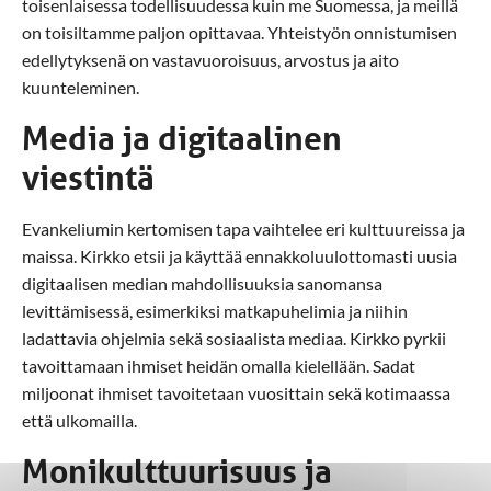
toisenlaisessa todellisuudessa kuin me Suomessa, ja meillä
on toisiltamme paljon opittavaa. Yhteistyön onnistumisen
edellytyksenä on vastavuoroisuus, arvostus ja aito
kuunteleminen.
Media ja digitaalinen
viestintä
Evankeliumin kertomisen tapa vaihtelee eri kulttuureissa ja
maissa. Kirkko etsii ja käyttää ennakkoluulottomasti uusia
digitaalisen median mahdollisuuksia sanomansa
levittämisessä, esimerkiksi matkapuhelimia ja niihin
ladattavia ohjelmia sekä sosiaalista mediaa. Kirkko pyrkii
tavoittamaan ihmiset heidän omalla kielellään. Sadat
miljoonat ihmiset tavoitetaan vuosittain sekä kotimaassa
että ulkomailla.
Monikulttuurisuus ja