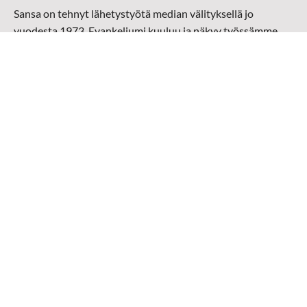
Sansa on tehnyt lähetystyötä median välityksellä jo
vuodesta 1973. Evankeliumi kuuluu ja näkyy työssämme
radioaalloilla, televisiossa, verkossa ja sosiaalisessa
mediassa ympäri maailman. Kohtaamme ihmisen hänen
omalla kielellään, aidosti arjen keskellä.
Mediapankki
➔
Sansan materiaali
➔
Raamattu kannesta kanteen materiaali
➔
Toivoa naisille materiaali
Medialähetys Sanansaattajat ry
Y-tunnus: 0202008-0
Medialähetys Sanansaattajat ry