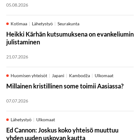
05.08.2026
Kotimaa
Lähetystyö
Seurakunta
Heikki Kärhän kutsumuksena on evankeliumin
julistaminen
21.07.2026
Huomisen yhteisöt
Japani
Kambodža
Ulkomaat
Millainen kristillinen some toimii Aasiassa?
07.07.2026
Lähetystyö
Ulkomaat
Ed Cannon: Joskus koko yhteisö muuttuu
yhden uuden uskovan kautta