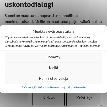
uskontodialogi
Suomi on muuttunut nopeasti uskonnollisesti
monimuotoiseksi. Meille on muuttanut paljon väkeä muista
maista ja kulttuureista. Monikulttuurisuus näkyy
Muokkaa evästeasetuksia
katukuvassa ja mediassa. Rinnakkaiselo ja yhteistyö eri
Käytämme sivustolla eri tekniikoita, kuten evästeitä, sivuston toiminnan ja
uskontojen edustajien kesken on mahdollista. Me kristityt
tilastoinnin tarkoituksiin. Painamalla ”OK” annat suostumuksesi näiden tietojen
saamme todistaa uskostamme vieraanvaraisuuden ja
keräämiseen ja käyttöön. Voit hallita suostumuksiasi kohdassa ”Hallinnoi palveluja”.
vuoropuhelun keinoin.
Hyväksy
Kiellä
Lisää aiheesta
Hallinnoi palveluja
Evästekäytäntö
Sansan tietosuoja- ja rekisteriseloste
Kirkko
Kristityt