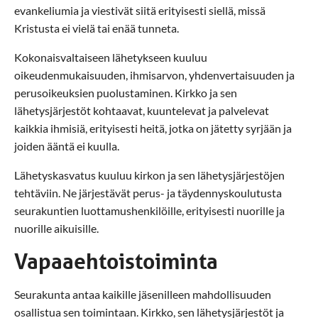
evankeliumia ja viestivät siitä erityisesti siellä, missä
Kristusta ei vielä tai enää tunneta.
Kokonaisvaltaiseen lähetykseen kuuluu
oikeudenmukaisuuden, ihmisarvon, yhdenvertaisuuden ja
perusoikeuksien puolustaminen. Kirkko ja sen
lähetysjärjestöt kohtaavat, kuuntelevat ja palvelevat
kaikkia ihmisiä, erityisesti heitä, jotka on jätetty syrjään ja
joiden ääntä ei kuulla.
Lähetyskasvatus kuuluu kirkon ja sen lähetysjärjestöjen
tehtäviin. Ne järjestävät perus- ja täydennyskoulutusta
seurakuntien luottamushenkilöille, erityisesti nuorille ja
nuorille aikuisille.
Vapaaehtoistoiminta
Seurakunta antaa kaikille jäsenilleen mahdollisuuden
osallistua sen toimintaan. Kirkko, sen lähetysjärjestöt ja