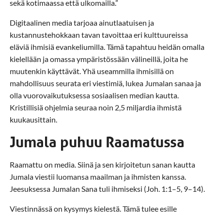
sekä kotimaassa että ulkomailla.”
Digitaalinen media tarjoaa ainutlaatuisen ja
kustannustehokkaan tavan tavoittaa eri kulttuureissa
eläviä ihmisiä evankeliumilla. Tämä tapahtuu heidän omalla
kielellään ja omassa ympäristössään välineillä, joita he
muutenkin käyttävät. Yhä useammilla ihmisillä on
mahdollisuus seurata eri viestimiä, lukea Jumalan sanaa ja
olla vuorovaikutuksessa sosiaalisen median kautta.
Kristillisiä ohjelmia seuraa noin 2,5 miljardia ihmistä
kuukausittain.
Jumala puhuu Raamatussa
Raamattu on media. Siinä ja sen kirjoitetun sanan kautta
Jumala viestii luomansa maailman ja ihmisten kanssa.
Jeesuksessa Jumalan Sana tuli ihmiseksi (Joh. 1:1–5, 9–14).
Viestinnässä on kysymys kielestä. Tämä tulee esille