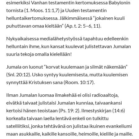
esimerkiksi Vanhan testamentin kertomuksessa Babylonin
tornista (1. Moos. 11:1,7) ja Uuden testamentin
helluntaikertomuksessa. Jälkimmäisessä “jokainen kuuli
puhuttavan omaa kieltään” (Ap. t. 2: 5–6, 11).
Nykyaikaisessa medialähetystyössä tapahtuu edelleenkin
helluntain ihme, kun kansat kuulevat julistettavan Jumalan
suuria tekoja omalla kielellään!
Jumala on luonut “korvat kuulemaan ja silmät näkemään”
(Snl. 20:12). Usko syntyy kuulemisesta, mutta kuulemisen
synnyttää Kristuksen sana (Room. 10:17).
Ilman Jumalan luomaa ilmakehää ei olisi radioaaltoja,
eivätkä taivaat julistaisi Jumalan kunniaa, taivaankansi
kertoisi hänen teoistaan (Ps. 19: 2). Ilmestyskirjan (14:6)
korkealla taivaan laella lentävä enkeli on tulkittu
satelliitiksi, jonka tehtävänä on julistaa ikuinen evankeliumi
maan asukkaille, kaikille kansoille, heimoille, kielille ja maille.