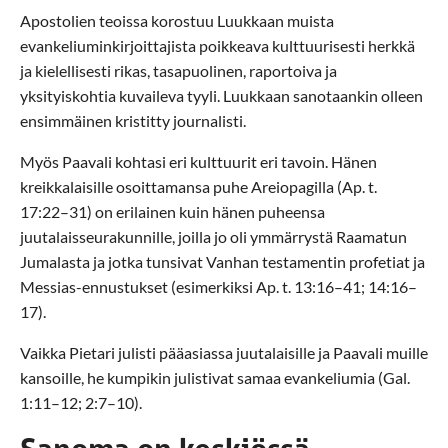
Apostolien teoissa korostuu Luukkaan muista
evankeliuminkirjoittajista poikkeava kulttuurisesti herkkä
ja kielellisesti rikas, tasapuolinen, raportoiva ja
yksityiskohtia kuvaileva tyyli. Luukkaan sanotaankin olleen
ensimmäinen kristitty journalisti.
Myös Paavali kohtasi eri kulttuurit eri tavoin. Hänen
kreikkalaisille osoittamansa puhe Areiopagilla (Ap. t.
17:22–31) on erilainen kuin hänen puheensa
juutalaisseurakunnille, joilla jo oli ymmärrystä Raamatun
Jumalasta ja jotka tunsivat Vanhan testamentin profetiat ja
Messias-ennustukset (esimerkiksi Ap. t. 13:16–41; 14:16–
17).
Vaikka Pietari julisti pääasiassa juutalaisille ja Paavali muille
kansoille, he kumpikin julistivat samaa evankeliumia (Gal.
1:11–12; 2:7–10).