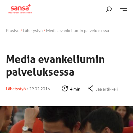
Etusivu
/
Lähetystyö
/
Media evankeliumin palveluksessa
Media evankeliumin
palveluksessa
Lähetystyö
/
29.02.2016
4 min
Jaa artikkeli