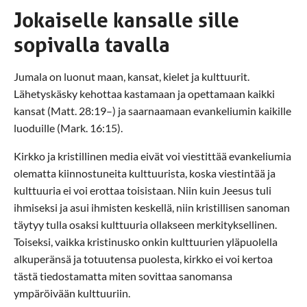
Jokaiselle kansalle sille
sopivalla tavalla
Jumala on luonut maan, kansat, kielet ja kulttuurit.
Lähetyskäsky kehottaa kastamaan ja opettamaan kaikki
kansat (Matt. 28:19–) ja saarnaamaan evankeliumin kaikille
luoduille (Mark. 16:15).
Kirkko ja kristillinen media eivät voi viestittää evankeliumia
olematta kiinnostuneita kulttuurista, koska viestintää ja
kulttuuria ei voi erottaa toisistaan. Niin kuin Jeesus tuli
ihmiseksi ja asui ihmisten keskellä, niin kristillisen sanoman
täytyy tulla osaksi kulttuuria ollakseen merkityksellinen.
Toiseksi, vaikka kristinusko onkin kulttuurien yläpuolella
alkuperänsä ja totuutensa puolesta, kirkko ei voi kertoa
tästä tiedostamatta miten sovittaa sanomansa
ympäröivään kulttuuriin.