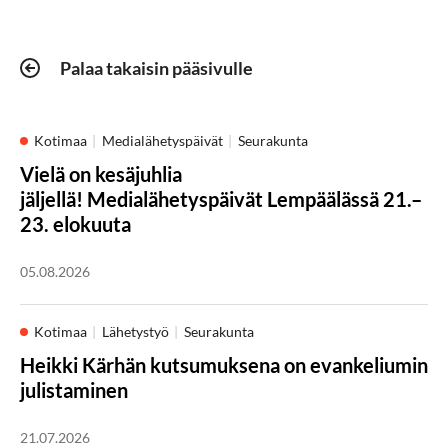
Palaa takaisin pääsivulle
Kotimaa
Medialähetyspäivät
Seurakunta
Vielä on kesäjuhlia
jäljellä! Medialähetyspäivät Lempäälässä 21.–
23. elokuuta
05.08.2026
Kotimaa
Lähetystyö
Seurakunta
Heikki Kärhän kutsumuksena on evankeliumin
julistaminen
21.07.2026