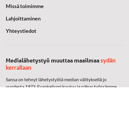
Missä toimimme
Lahjoittaminen
Yhteystiedot
sydän
Medialähetystyö muuttaa maailmaa
kerrallaan
Sansa on tehnyt lähetystyötä median välityksellä jo
vuodesta 1973. Evankeliumi kuuluu ja näkyy työssämme
radioaalloilla, televisiossa, verkossa ja sosiaalisessa
mediassa ympäri maailman. Kohtaamme ihmisen hänen
omalla kielellään, aidosti arjen keskellä.
Mediapankki