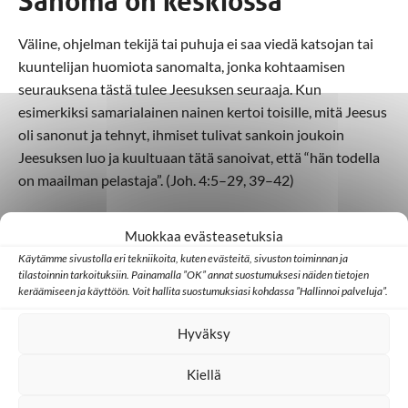
Sanoma on keskiössä
Väline, ohjelman tekijä tai puhuja ei saa viedä katsojan tai
kuuntelijan huomiota sanomalta, jonka kohtaamisen
seurauksena tästä tulee Jeesuksen seuraaja. Kun
esimerkiksi samarialainen nainen kertoi toisille, mitä Jeesus
oli sanonut ja tehnyt, ihmiset tulivat sankoin joukoin
Jeesuksen luo ja kuultuaan tätä sanoivat, että “hän todella
on maailman pelastaja”. (Joh. 4:5–29, 39–42)
Onnistuneen viestinnän tulos on yhteisö. Erilliset yksilöt
Muokkaa evästeasetuksia
liittyvät yhteisöksi kristillisen median avulla.
Käytämme sivustolla eri tekniikoita, kuten evästeitä, sivuston toiminnan ja
Parhaimmillaan se toteutuu Ilmestyskirjan 7. luvun näyn
tilastoinnin tarkoituksiin. Painamalla ”OK” annat suostumuksesi näiden tietojen
suuren kansanjoukon muodossa: Siinä oli ihmisiä kaikista
keräämiseen ja käyttöön. Voit hallita suostumuksiasi kohdassa ”Hallinnoi palveluja”.
maista, kaikista kansoista ja heimoista, ja he puhuivat
kaikkia kieliä. He seisoivat valtaistuimen ja Karitsan edessä
Hyväksy
yllään valkeat vaatteet ja kädessään palmunoksa ja
Kiellä
huusivat kovalla äänellä: “Pelastuksen tuo meidän
Jumalamme, hän joka istuu valtaistuimella, hän ja Karitsa!”