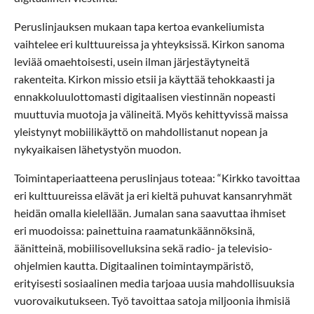
Peruslinjauksen mukaan tapa kertoa evankeliumista
vaihtelee eri kulttuureissa ja yhteyksissä. Kirkon sanoma
leviää omaehtoisesti, usein ilman järjestäytyneitä
rakenteita. Kirkon missio etsii ja käyttää tehokkaasti ja
ennakkoluulottomasti digitaalisen viestinnän nopeasti
muuttuvia muotoja ja välineitä. Myös kehittyvissä maissa
yleistynyt mobiilikäyttö on mahdollistanut nopean ja
nykyaikaisen lähetystyön muodon.
Toimintaperiaatteena peruslinjaus toteaa: “Kirkko tavoittaa
eri kulttuureissa elävät ja eri kieltä puhuvat kansanryhmät
heidän omalla kielellään. Jumalan sana saavuttaa ihmiset
eri muodoissa: painettuina raamatunkäännöksinä,
äänitteinä, mobiilisovelluksina sekä radio- ja televisio-
ohjelmien kautta. Digitaalinen toimintaympäristö,
erityisesti sosiaalinen media tarjoaa uusia mahdollisuuksia
vuorovaikutukseen. Työ tavoittaa satoja miljoonia ihmisiä