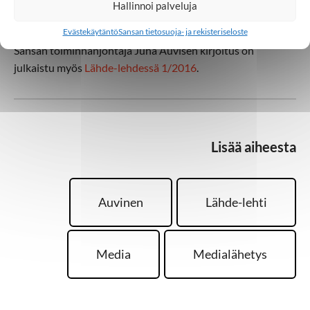
Hallinnoi palveluja
Juha Auvinen
Evästekäytäntö
Sansan tietosuoja- ja rekisteriseloste
Sansan toiminnanjohtaja Juha Auvisen kirjoitus on
julkaistu myös
Lähde-lehdessä 1/2016
.
Lisää aiheesta
Auvinen
Lähde-lehti
Media
Medialähetys