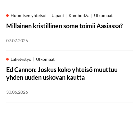
Huomisen yhteisöt
Japani
Kambodža
Ulkomaat
Millainen kristillinen some toimii Aasiassa?
07.07.2026
Lähetystyö
Ulkomaat
Ed Cannon: Joskus koko yhteisö muuttuu
yhden uuden uskovan kautta
30.06.2026