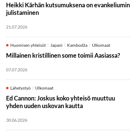
Heikki Kärhän kutsumuksena on evankeliumin
julistaminen
21.07.2026
Huomisen yhteisöt
Japani
Kambodža
Ulkomaat
Millainen kristillinen some toimii Aasiassa?
07.07.2026
Lähetystyö
Ulkomaat
Ed Cannon: Joskus koko yhteisö muuttuu
yhden uuden uskovan kautta
30.06.2026