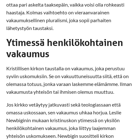
ottaa pari askelta taaksepäin, vaikka voisi olla rohkeasti
haastaja. Kolmas vaihtoehto on vieraanvarainen
vakaumuksellinen pluralismi, joka sopii parhaiten
lähetystyön taustaksi.
Ytimessä henkilökohtainen
vakaumus
Kristillisen kirkon taustalla on vakaumus, joka perustuu
syviin uskomuksiin. Se on vakuuttuneisuutta siitä, että on
olemassa totuus, jonka varaan laskemme elämämme. Ilman
vakaumusta yhteisön tai ihmisen olemus muuttuu.
Jos kirkko vetäytyy jatkuvasti sekä teologiassaan että
omassa uskossaan, sen vakaumus uhkaa horjua. Leslie
Newbiginin mukaan kristinuskon ytimessä on yksilön
henkilökohtainen vakaumus, joka liittyy laajemman
yhteisön uskomukseen. Newbigin suositteli kirkon