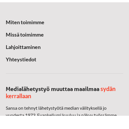
Miten toimimme
Missä toimimme
Lahjoittaminen
Yhteystiedot
sydän
Medialähetystyö muuttaa maailmaa
kerrallaan
Sansa on tehnyt lähetystyötä median välityksellä jo
vuodesta 1973. Evankeliumi kuuluu ja näkyy työssämme
radioaalloilla, televisiossa, verkossa ja sosiaalisessa