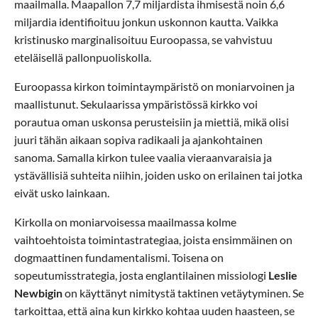
maailmalla. Maapallon 7,7 miljardista ihmisestä noin 6,6
miljardia identifioituu jonkun uskonnon kautta. Vaikka
kristinusko marginalisoituu Euroopassa, se vahvistuu
eteläisellä pallonpuoliskolla.
Euroopassa kirkon toimintaympäristö on moniarvoinen ja
maallistunut. Sekulaarissa ympäristössä kirkko voi
porautua oman uskonsa perusteisiin ja miettiä, mikä olisi
juuri tähän aikaan sopiva radikaali ja ajankohtainen
sanoma. Samalla kirkon tulee vaalia vieraanvaraisia ja
ystävällisiä suhteita niihin, joiden usko on erilainen tai jotka
eivät usko lainkaan.
Kirkolla on moniarvoisessa maailmassa kolme
vaihtoehtoista toimintastrategiaa, joista ensimmäinen on
dogmaattinen fundamentalismi. Toisena on
sopeutumisstrategia, josta englantilainen missiologi
Leslie
Newbigin
on käyttänyt nimitystä taktinen vetäytyminen. Se
tarkoittaa, että aina kun kirkko kohtaa uuden haasteen, se