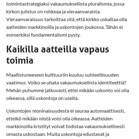
toimintastrategiaksi vakaumuksellista pluralismia, jossa
kirkon julistus on rohkeaa ja vieraanvaraista.
Vieraanvaraisuus tarkoittaa sitä, että kirkko uskaltaa olla
aatteiden markkinoilla ja uskontojen joukossa. Tähän ei
esimerkiksi fundamentalismi pysty.
Kaikilla aatteilla vapaus
toimia
Maallistuneeseen kulttuuriin kuuluu suhteellisuuden
vaatimus. Voiko se uhata vakaumuksellista identiteettiä?
Mehän puhumme jatkuvasti, ettei mikään uskonto voi olla
oikeassa, sillä uskontoja on useita.
Uskontojen moninaisuudesta ei seuraa automaattisesti,
etteikö mikään niistä voisi olla oikeassa. Aatteiden
markkinoilla kristityt voivat todistaa vakaumuksellisesti
omasta uskostaan. Muita uskontoja edustavat ja