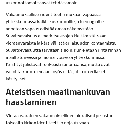
uskonnottomat saavat tehdä samoin.
Vakaumuksellisen identiteetin mukaan vapaassa
yhteiskunnassa kaikille uskonnoille ja ideologioille
annetaan vapaus edistää omaa näkemystään.
Suvaitsevaisuus ei merkitse erojen kieltämistä, vaan
vieraanvaraista ja kärsivällistä erilaisuuden kohtaamista.
Suvaitsevaisuutta tarvitaan silloin, kun eletään rinta rinnan
maallistuneessa ja moniarvoisessa yhteiskunnassa.
Kristityt julistavat rohkeasti sanomaansa, mutta ovat
valmiita kuuntelemaan myös niitä, joilla on erilaiset
käsitykset.
Ateistisen maailmankuvan
haastaminen
Vieraanvarainen vakaumuksellinen pluralismi perustuu
toisaalta kirkon identiteettiin nojautuvaan