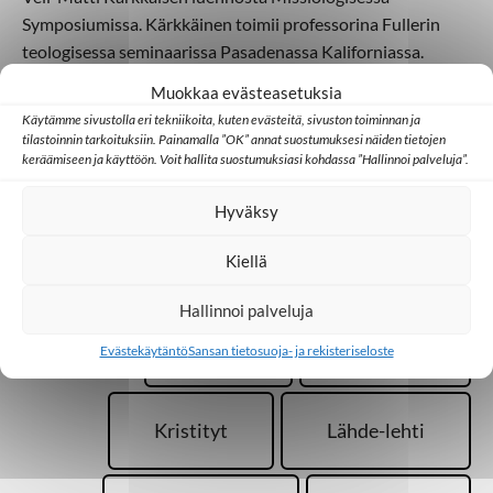
Symposiumissa. Kärkkäinen toimii professorina Fullerin
teologisessa seminaarissa Pasadenassa Kaliforniassa.
Lisäksi hän toimii Kalifornian ja Teksasin suomalaisen
Muokkaa evästeasetuksia
luterilaisen kirkon apulaispastorina. Teksti on julkaistu
Käytämme sivustolla eri tekniikoita, kuten evästeitä, sivuston toiminnan ja
Lähde-lehdessä 3/2019
.
tilastoinnin tarkoituksiin. Painamalla ”OK” annat suostumuksesi näiden tietojen
keräämiseen ja käyttöön. Voit hallita suostumuksiasi kohdassa ”Hallinnoi palveluja”.
Hyväksy
Lisää aiheesta
Kiellä
Hallinnoi palveluja
Kirkko
Koulutus
Evästekäytäntö
Sansan tietosuoja- ja rekisteriseloste
Kristityt
Lähde-lehti