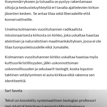
itseymmärrykseen ja toisaalta se pystyy rakentamaan
siltoja ja keskusteluyhteyttä eri tavalla ajattelevien kirkon
jäsenten kesken. Se antaa tilaa sekä liberaaleille että
konservatiiveille.
Unelma kolmannen vuosituhannen radikaalista
missionaarisesta kirkosta on kirkko, joka uskaltaa haastaa
ateistisen ja naturalistisen maailmankäsityksen, jossa ei ole
tilaa tuonpuoleisuudelle eikä Jumalalle.
Kolmannen vuosituhannen kirkko uskaltaa haastaa myös
kulttuurikristillisyyden, jälki-uskonnottoman
uskonnollisuuden ja sekulaarit teologit, koska loputon
taktinen vetäytyminen ei auta kirkkoa eikä rakenna sen
identiteettiä.
Sari Savela
Teksti on koostettu systemaattisen teologian professori
Veli-Matti Kärkkäisen luennosta Missiologisessa