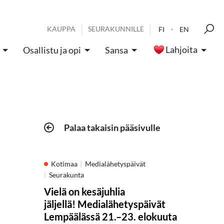
KAUPPA
SEURAKUNNILLE
FI
EN
Lahjoita
Osallistu ja opi
Sansa
Palaa takaisin pääsivulle
Kotimaa
Medialähetyspäivät
Seurakunta
Vielä on kesäjuhlia
jäljellä! Medialähetyspäivät
Lempäälässä 21.–23. elokuuta