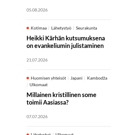
05.08.2026
Kotimaa
Lähetystyö
Seurakunta
Heikki Kärhän kutsumuksena
on evankeliumin julistaminen
21.07.2026
Huomisen yhteisöt
Japani
Kambodža
Ulkomaat
Millainen kristillinen some
toimii Aasiassa?
07.07.2026
Lähetystyö
Ulkomaat