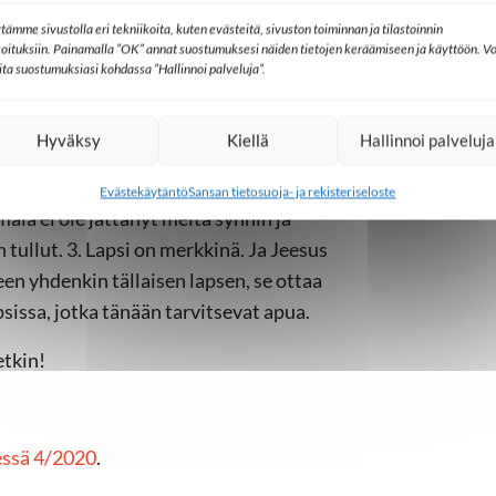
tämme sivustolla eri tekniikoita, kuten evästeitä, sivuston toiminnan ja tilastoinnin
koituksiin. Painamalla ”OK” annat suostumuksesi näiden tietojen keräämiseen ja käyttöön. Vo
lita suostumuksiasi kohdassa ”Hallinnoi palveluja”.
n siellä, missä on pelkoa ja epävarmuutta.
lisi kerrottavana hyvä uutinen. Uutisen on
va. Sanoma on kerrottava vääristelemättä,
Hyväksy
Kiellä
Hallinnoi palveluja
Evästekäytäntö
Sansan tietosuoja- ja rekisteriseloste
ala ei ole jättänyt meitä synnin ja
tullut. 3. Lapsi on merkkinä. Ja Jeesus
en yhdenkin tällaisen lapsen, se ottaa
psissa, jotka tänään tarvitsevat apua.
etkin!
essä 4/2020
.