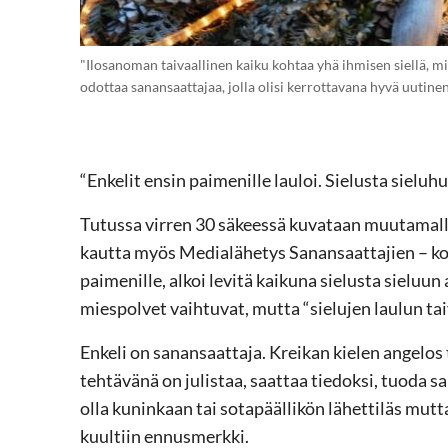
"Ilosanoman taivaallinen kaiku kohtaa yhä ihmisen siellä, 
odottaa sanansaattajaa, jolla olisi kerrottavana hyvä uutinen
“Enkelit ensin paimenille lauloi. Sielusta sieluhu
Tutussa virren 30 säkeessä kuvataan muutamalla
kautta myös Medialähetys Sanansaattajien – koko
paimenille, alkoi levitä kaikuna sielusta sieluun
miespolvet vaihtuvat, mutta “sielujen laulun tai
Enkeli on sanansaattaja. Kreikan kielen angelos 
tehtävänä on julistaa, saattaa tiedoksi, tuoda s
olla kuninkaan tai sotapäällikön lähettiläs mutt
kuultiin ennusmerkki.