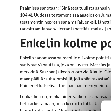
Psalmissa sanotaan: “Sinä teet tuulista sanasi vie
104:4). Uudessa testamentissa angelos on Jumal
testamentin heprean sana mal’ak, enkeli, lähetti
tarkoittaa: Jahven/Herran lähettiläs, mal’ak-jah
Enkelin kolme po
Enkelin sanomassa paimenille oli kolme pointtia
syntynyt Vapauttaja, joka on luvattu Messias ja
merkkinä. Saarnan jälkeen kuoro vielä lauloi Gl
maan päällä rauha ihmisillä, joita hän rakastaa”
Paimenet katselivat toisiaan hämmentyneinä.
Luukas kertoo, minkälainen vaikutus sanansaatta
heti tarkistamaan, onko kerrottu totta. Ja kun h
lapsesta oli sanottu. “Kaikki, jotka kuulivat pa