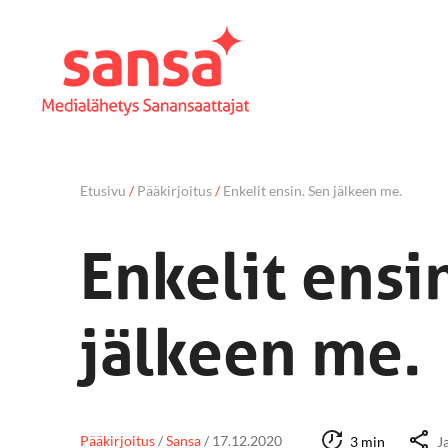
Etusivu
/
Pääkirjoitus
/
Enkelit ensin. Sen jälkeen me.
Enkelit ensi
jälkeen me.
Pääkirjoitus
/
Sansa
/
17.12.2020
3 min
J