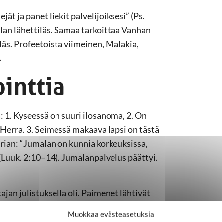
jät ja panet liekit palvelijoiksesi” (Ps.
an lähettiläs. Samaa tarkoittaa Vanhan
läs. Profeetoista viimeinen, Malakia,
.
inttia
: 1. Kyseessä on suuri ilosanoma, 2. On
 Herra. 3. Seimessä makaava lapsi on tästä
orian: “Jumalan on kunnia korkeuksissa,
 (Luuk. 2:10–14). Jumalanpalvelus päättyi.
jan julistuksella oli. Paimenet lähtivät
e huomasivat näin olevan, he kertoivat, mitä
Muokkaa evästeasetuksia
imenten sanat, olivat ihmeissään.” Samalla