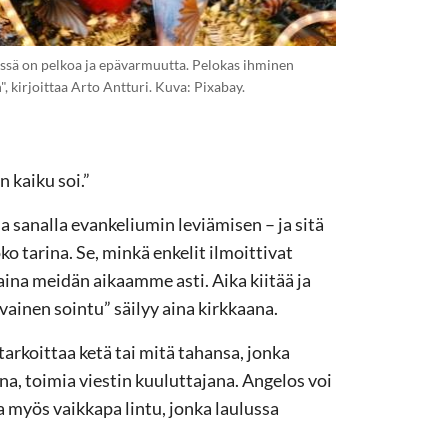
missä on pelkoa ja epävarmuutta. Pelokas ihminen
", kirjoittaa Arto Antturi. Kuva: Pixabay.
n kaiku soi.”
 sanalla evankeliumin leviämisen – ja sitä
 tarina. Se, minkä enkelit ilmoittivat
 aina meidän aikaamme asti. Aika kiitää ja
vainen sointu” säilyy aina kirkkaana.
tarkoittaa ketä tai mitä tahansa, jonka
ana, toimia viestin kuuluttajana. Angelos voi
a myös vaikkapa lintu, jonka laulussa