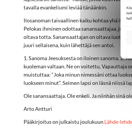
tavalla evankeliumi leviää tänäänkin.
Käy
tar
hal
Ilosanoman taivaallinen kaiku kohtaa yhä ihmise
Pelokas ihminen odottaa sanansaattajaa, jolla o
oltava totta. Sanansaattajan on oltava luotetta
juuri sellaisena, kuin lähettäjä sen antoi.
1. Sanoma Jeesuksesta on iloinen sanoma. 2. Jum
kuoleman valtaan. Ne on voitettu, Vapauttaja on 
muistuttaa: “Joka minun nimessäni ottaa luokse
luokseen minut”. Seimen lapsi on läsnä niissä la
Ole sanansaattaja. Ole enkeli. Ja niinhän sinä ol
Arto Antturi
Pääkirjoitus on julkaistu joulukuun
Lähde-lehd