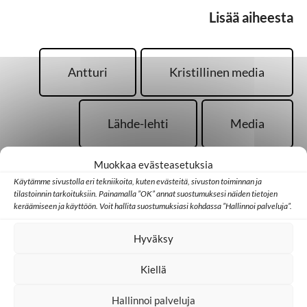
Lisää aiheesta
Antturi
Kristillinen media
Lähde-lehti
Media
Muokkaa evästeasetuksia
Medialähetys
Sansa
Käytämme sivustolla eri tekniikoita, kuten evästeitä, sivuston toiminnan ja
tilastoinnin tarkoituksiin. Painamalla ”OK” annat suostumuksesi näiden tietojen
keräämiseen ja käyttöön. Voit hallita suostumuksiasi kohdassa ”Hallinnoi palveluja”.
Teemavuosi
Hyväksy
Kiellä
Hallinnoi palveluja