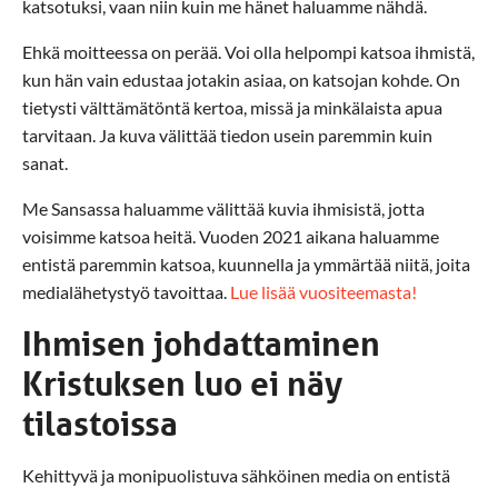
katsotuksi, vaan niin kuin me hänet haluamme nähdä.
Ehkä moitteessa on perää. Voi olla helpompi katsoa ihmistä,
kun hän vain edustaa jotakin asiaa, on katsojan kohde. On
tietysti välttämätöntä kertoa, missä ja minkälaista apua
tarvitaan. Ja kuva välittää tiedon usein paremmin kuin
sanat.
Me Sansassa haluamme välittää kuvia ihmisistä, jotta
voisimme katsoa heitä. Vuoden 2021 aikana haluamme
entistä paremmin katsoa, kuunnella ja ymmärtää niitä, joita
medialähetystyö tavoittaa.
Lue lisää vuositeemasta!
Ihmisen johdattaminen
Kristuksen luo ei näy
tilastoissa
Kehittyvä ja monipuolistuva sähköinen media on entistä