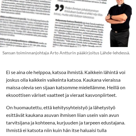
Sansan toiminnanjohtaja Arto Antturin pääkirjoitus Lähde-lehdessä.
Ei se aina ole helppoa, katsoa ihmistä. Kaikkein lähintä voi
joskus olla kaikkein vaikeinta katsoa. Kaukana vieraissa
maissa olevia sen sijaan katsomme mielellämme. Heillä on
eksoottisen väriset vaatteet ja vieraat kasvonpiirteet.
On huomautettu, että kehitysyhteistyö ja lähetystyö
esittävät kaukana asuvan ihmisen liian usein vain avun
tarvitsijana ja kohteena, kurjuuden ja tarpeen edustajana.
Ihmistä ei katsota niin kuin hän itse haluaisi tulla