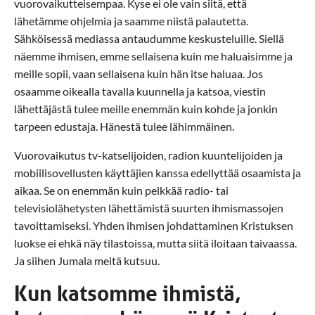
vuorovaikutteisempaa. Kyse ei ole vain siitä, että
lähetämme ohjelmia ja saamme niistä palautetta.
Sähköisessä mediassa antaudumme keskusteluille. Siellä
näemme ihmisen, emme sellaisena kuin me haluaisimme ja
meille sopii, vaan sellaisena kuin hän itse haluaa. Jos
osaamme oikealla tavalla kuunnella ja katsoa, viestin
lähettäjästä tulee meille enemmän kuin kohde ja jonkin
tarpeen edustaja. Hänestä tulee lähimmäinen.
Vuorovaikutus tv-katselijoiden, radion kuuntelijoiden ja
mobiilisovellusten käyttäjien kanssa edellyttää osaamista ja
aikaa. Se on enemmän kuin pelkkää radio- tai
televisiolähetysten lähettämistä suurten ihmismassojen
tavoittamiseksi. Yhden ihmisen johdattaminen Kristuksen
luokse ei ehkä näy tilastoissa, mutta siitä iloitaan taivaassa.
Ja siihen Jumala meitä kutsuu.
Kun katsomme ihmistä,