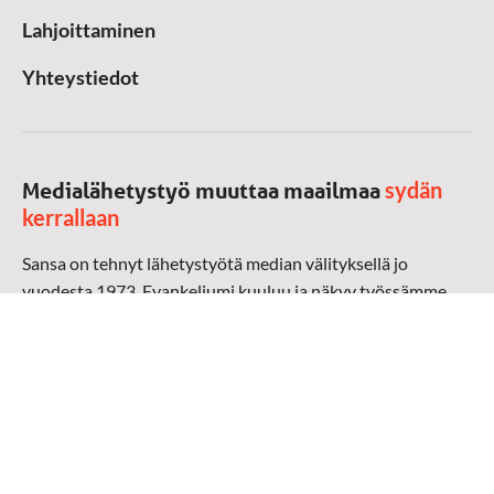
Lahjoittaminen
Yhteystiedot
sydän
Medialähetystyö muuttaa maailmaa
kerrallaan
Sansa on tehnyt lähetystyötä median välityksellä jo
vuodesta 1973. Evankeliumi kuuluu ja näkyy työssämme
radioaalloilla, televisiossa, verkossa ja sosiaalisessa
mediassa ympäri maailman. Kohtaamme ihmisen hänen
omalla kielellään, aidosti arjen keskellä.
Mediapankki
➔
Sansan materiaali