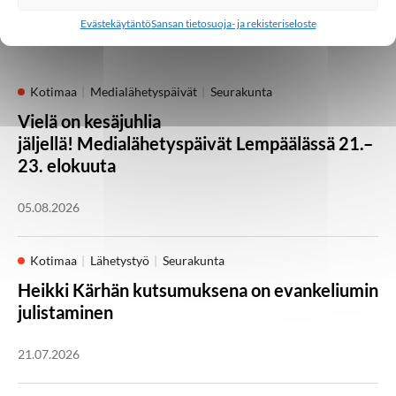
Evästekäytäntö
Sansan tietosuoja- ja rekisteriseloste
Palaa takaisin pääsivulle
Kotimaa
Medialähetyspäivät
Seurakunta
Vielä on kesäjuhlia
jäljellä! Medialähetyspäivät Lempäälässä 21.–
23. elokuuta
05.08.2026
Kotimaa
Lähetystyö
Seurakunta
Heikki Kärhän kutsumuksena on evankeliumin
julistaminen
21.07.2026