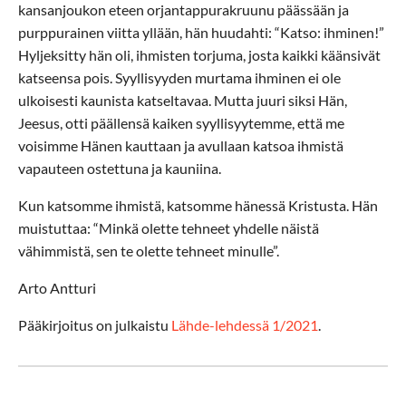
kansanjoukon eteen orjantappurakruunu päässään ja
purppurainen viitta yllään, hän huudahti: “Katso: ihminen!”
Hyljeksitty hän oli, ihmisten torjuma, josta kaikki käänsivät
katseensa pois. Syyllisyyden murtama ihminen ei ole
ulkoisesti kaunista katseltavaa. Mutta juuri siksi Hän,
Jeesus, otti päällensä kaiken syyllisyytemme, että me
voisimme Hänen kauttaan ja avullaan katsoa ihmistä
vapauteen ostettuna ja kauniina.
Kun katsomme ihmistä, katsomme hänessä Kristusta. Hän
muistuttaa: “Minkä olette tehneet yhdelle näistä
vähimmistä, sen te olette tehneet minulle”.
Arto Antturi
Pääkirjoitus on julkaistu
Lähde-lehdessä 1/2021
.