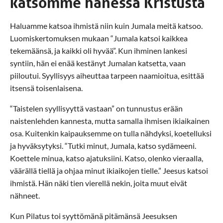
katsomme hänessä Kristusta
Haluamme katsoa ihmistä niin kuin Jumala meitä katsoo.
Luomiskertomuksen mukaan “Jumala katsoi kaikkea
tekemäänsä, ja kaikki oli hyvää”. Kun ihminen lankesi
syntiin, hän ei enää kestänyt Jumalan katsetta, vaan
piiloutui. Syyllisyys aiheuttaa tarpeen naamioitua, esittää
itsensä toisenlaisena.
“Taistelen syyllisyyttä vastaan” on tunnustus erään
naistenlehden kannesta, mutta samalla ihmisen ikiaikainen
osa. Kuitenkin kaipauksemme on tulla nähdyksi, koetelluksi
ja hyväksytyksi. “Tutki minut, Jumala, katso sydämeeni.
Koettele minua, katso ajatuksiini. Katso, olenko vieraalla,
väärällä tiellä ja ohjaa minut ikiaikojen tielle.” Jeesus katsoi
ihmistä. Hän näki tien vierellä nekin, joita muut eivät
nähneet.
Kun Pilatus toi syyttömänä pitämänsä Jeesuksen