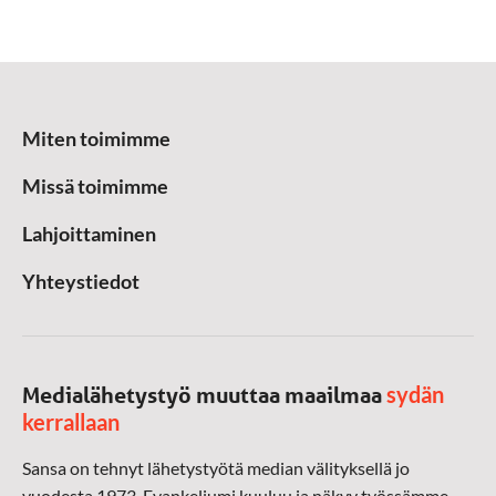
Miten toimimme
Missä toimimme
Lahjoittaminen
Yhteystiedot
sydän
Medialähetystyö muuttaa maailmaa
kerrallaan
Sansa on tehnyt lähetystyötä median välityksellä jo
vuodesta 1973. Evankeliumi kuuluu ja näkyy työssämme