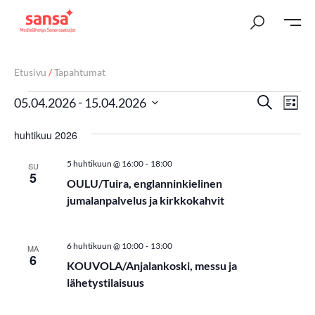
Etusivu
/
Tapahtumat
T
Ta
 - 
Etsi
05.04.2026
15.04.2026
Lista
Vi
Valitse
a
huhtikuu 2026
päivä.
Nav
p
-
5 huhtikuun @ 16:00
18:00
SU
a
5
OULU/Tuira, englanninkielinen
h
jumalanpalvelus ja kirkkokahvit
t
-
6 huhtikuun @ 10:00
13:00
MA
u
6
KOUVOLA/Anjalankoski, messu ja
m
lähetystilaisuus
a