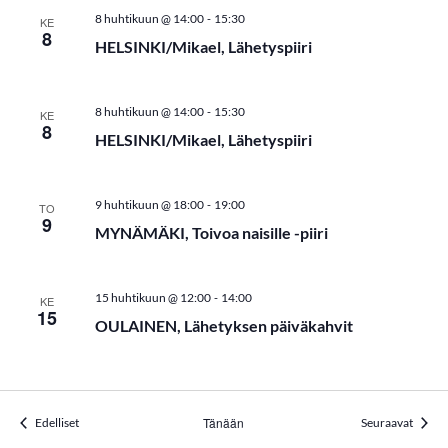
t
-
8 huhtikuun @ 14:00
15:30
KE
8
HELSINKI/Mikael, Lähetyspiiri
E
t
-
8 huhtikuun @ 14:00
15:30
KE
s
8
HELSINKI/Mikael, Lähetyspiiri
i
a
-
9 huhtikuun @ 18:00
19:00
TO
9
j
MYNÄMÄKI, Toivoa naisille -piiri
a
-
15 huhtikuun @ 12:00
14:00
KE
N
15
OULAINEN, Lähetyksen päiväkahvit
ä
k
y
Tapahtumat
Tänään
Tapah
Edelliset
Seuraavat