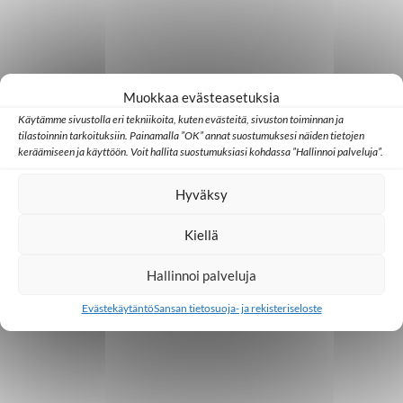
Muokkaa evästeasetuksia
Käytämme sivustolla eri tekniikoita, kuten evästeitä, sivuston toiminnan ja
tilastoinnin tarkoituksiin. Painamalla ”OK” annat suostumuksesi näiden tietojen
keräämiseen ja käyttöön. Voit hallita suostumuksiasi kohdassa ”Hallinnoi palveluja”.
Hyväksy
Kiellä
Hallinnoi palveluja
Evästekäytäntö
Sansan tietosuoja- ja rekisteriseloste