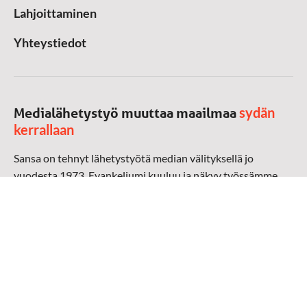
Lahjoittaminen
Yhteystiedot
sydän
Medialähetystyö muuttaa maailmaa
kerrallaan
Sansa on tehnyt lähetystyötä median välityksellä jo
vuodesta 1973. Evankeliumi kuuluu ja näkyy työssämme
radioaalloilla, televisiossa, verkossa ja sosiaalisessa
mediassa ympäri maailman. Kohtaamme ihmisen hänen
omalla kielellään, aidosti arjen keskellä.
Mediapankki
➔
Sansan materiaali
➔
Raamattu kannesta kanteen materiaali