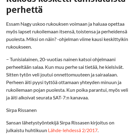
perhettä
Essam Nagy uskoo rukouksen voimaan ja haluaa opettaa
myös lapset rukoilemaan itsensä, toistensa ja perheidensä
puolesta. Miksi on näin? -ohjelman viime kausi keskittyikin
rukoukseen.
− Tunisialainen, 20-vuotias nainen katsoi ohjelmaani
perheeltään salaa. Kun muu perhe sai tietää, he kielsivät.
Sitten tytön veli joutui onnettomuuteen ja sairaalaan.
Perheen äiti pyysi tyttöä ottamaan yhteyden minuun ja
rukoilemaan pojan puolesta. Kun poika parantui, myös veli
ja äiti alkoivat seurata SAT-7:n kanavaa.
Sirpa Rissanen
Sansan lähetystyöntekijä Sirpa Rissasen kirjoitus on
julkaistu huhtikuun
Lähde-lehdessä 2/2017
.