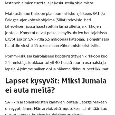
lastenohjelmien tuottajia ja keskustella ohjelmista.
Matkustimme Kairoon pian pommi-iskun jälkeen. SAT-7:n
Bridges-ajankohtaisohjelma (Sillat) televisioi heti
lähetyksen, jossa haastateltiin läsnä olleita ja kirkkojen
johtajia. Kamerat olivat paikalla myös uhrien hautajaisissa.
Egyptissä on SAT-7:llä 5,5 miljoonaa katsojaa, ja ohjelmassa
haluttiin viestittää tukea maan vähemmistökristityille.
Pommi-iskussa kairolaiseen koptikristittyjen kirkkoon kuoli
24 ihmistä ja loukkaantui yli 40, heistä suurin osa naisia ja
lapsia. Ajoimme paikan ohi ja näimme rikkoutuneet ikkunat.
Lapset kysyvät: Miksi Jumala
ei auta meitä?
SAT-7:n arabiankielisten kanavien johtaja George Makeen
on egyptiläinen. Hän arvioi, että muutoksen Lähi-itään tuo
uusi sukupolvi, kunhan koululaitos uudistuu.