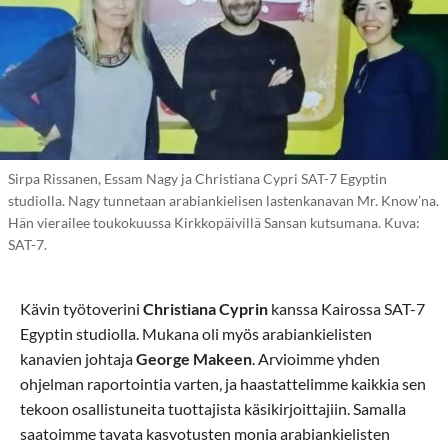
Sirpa Rissanen, Essam Nagy ja Christiana Cypri SAT-7 Egyptin
studiolla. Nagy tunnetaan arabiankielisen lastenkanavan Mr. Know’na.
Hän vierailee toukokuussa Kirkkopäivillä Sansan kutsumana. Kuva:
SAT-7.
Kävin työtoverini
Christiana Cyprin
kanssa Kairossa SAT-7
Egyptin studiolla. Mukana oli myös arabiankielisten
kanavien johtaja
George Makeen
. Arvioimme yhden
ohjelman raportointia varten, ja haastattelimme kaikkia sen
tekoon osallistuneita tuottajista käsikirjoittajiin. Samalla
saatoimme tavata kasvotusten monia arabiankielisten