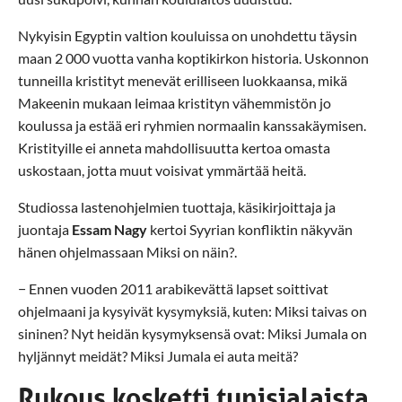
Nykyisin Egyptin valtion kouluissa on unohdettu täysin
maan 2 000 vuotta vanha koptikirkon historia. Uskonnon
tunneilla kristityt menevät erilliseen luokkaansa, mikä
Makeenin mukaan leimaa kristityn vähemmistön jo
koulussa ja estää eri ryhmien normaalin kanssakäymisen.
Kristityille ei anneta mahdollisuutta kertoa omasta
uskostaan, jotta muut voisivat ymmärtää heitä.
Studiossa lastenohjelmien tuottaja, käsikirjoittaja ja
juontaja
Essam Nagy
kertoi Syyrian konfliktin näkyvän
hänen ohjelmassaan Miksi on näin?.
− Ennen vuoden 2011 arabikevättä lapset soittivat
ohjelmaani ja kysyivät kysymyksiä, kuten: Miksi taivas on
sininen? Nyt heidän kysymyksensä ovat: Miksi Jumala on
hyljännyt meidät? Miksi Jumala ei auta meitä?
Rukous kosketti tunisialaista