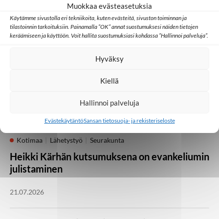
Muokkaa evästeasetuksia
Palaa takaisin pääsivulle
Käytämme sivustolla eri tekniikoita, kuten evästeitä, sivuston toiminnan ja
tilastoinnin tarkoituksiin. Painamalla ”OK” annat suostumuksesi näiden tietojen
keräämiseen ja käyttöön. Voit hallita suostumuksiasi kohdassa ”Hallinnoi palveluja”.
Kotimaa
Medialähetyspäivät
Seurakunta
Hyväksy
Vielä on kesäjuhlia
jäljellä! Medialähetyspäivät Lempäälässä 21.–
Kiellä
23. elokuuta
Hallinnoi palveluja
05.08.2026
Evästekäytäntö
Sansan tietosuoja- ja rekisteriseloste
Kotimaa
Lähetystyö
Seurakunta
Heikki Kärhän kutsumuksena on evankeliumin
julistaminen
21.07.2026