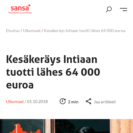
Etusivu
/
Ulkomaat
/
Kesäkeräys Intiaan tuotti lähes 64 000 euroa
Kesäkeräys Intiaan
tuotti lähes 64 000
euroa
Ulkomaat
/
01.10.2018
2 min
Jaa artikkeli