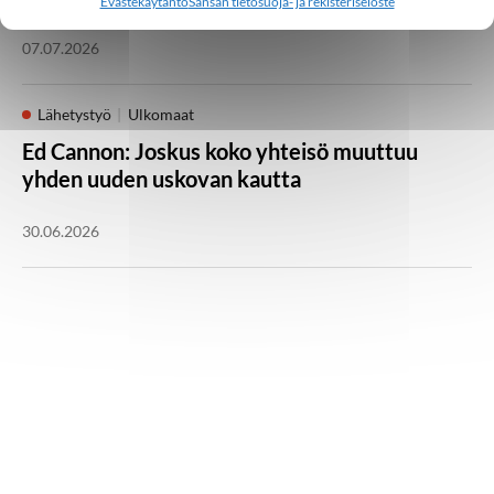
Evästekäytäntö
Sansan tietosuoja- ja rekisteriseloste
07.07.2026
Lähetystyö
Ulkomaat
Ed Cannon: Joskus koko yhteisö muuttuu
yhden uuden uskovan kautta
30.06.2026