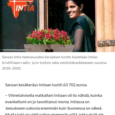
Sansan Intia-teemavuoden keräyksen tuotto käytetään Intian
kristilliseen radio- ja tv-työhön sekä viestintähankkeeseen vuosina
2018–2020.
Sansan kesäkeräys Intiaan tuotti 63 702 euroa.
− Viimetalvisella matkallani Intiaan oli ilo nähdä, kuinka
evankeliumi on jo tavoittanut monia. Intiassa on
Jeesukseen uskovia enemmän kuin Suomessa on väkeä.
Mutta toki on vielä paljon enemmän niitä, jotka eivät ole