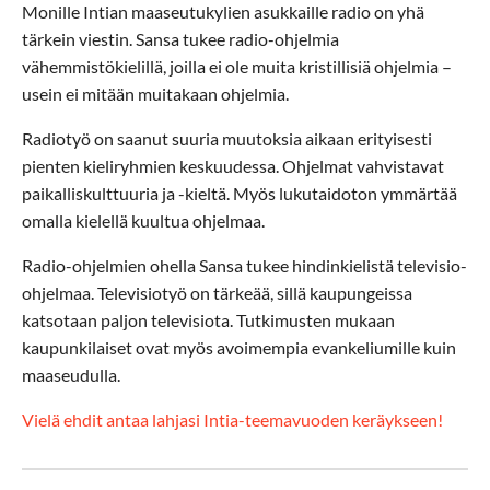
Monille Intian maaseutukylien asukkaille radio on yhä
tärkein viestin. Sansa tukee radio-ohjelmia
vähemmistökielillä, joilla ei ole muita kristillisiä ohjelmia –
usein ei mitään muitakaan ohjelmia.
Radiotyö on saanut suuria muutoksia aikaan erityisesti
pienten kieliryhmien keskuudessa. Ohjelmat vahvistavat
paikalliskulttuuria ja -kieltä. Myös lukutaidoton ymmärtää
omalla kielellä kuultua ohjelmaa.
Radio-ohjelmien ohella Sansa tukee hindinkielistä televisio-
ohjelmaa. Televisiotyö on tärkeää, sillä kaupungeissa
katsotaan paljon televisiota. Tutkimusten mukaan
kaupunkilaiset ovat myös avoimempia evankeliumille kuin
maaseudulla.
Vielä ehdit antaa lahjasi Intia-teemavuoden keräykseen!