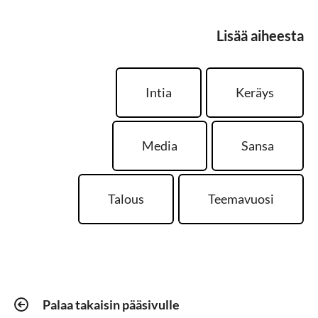
Lisää aiheesta
Intia
Keräys
Media
Sansa
Talous
Teemavuosi
Palaa takaisin pääsivulle