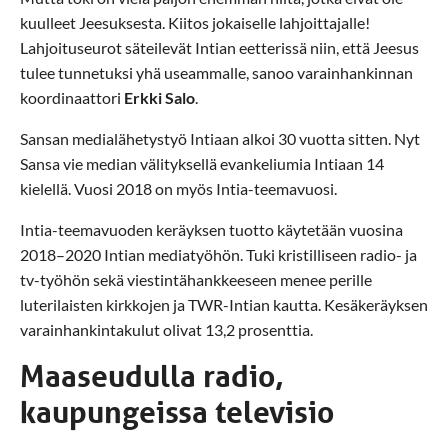
kuulleet Jeesuksesta. Kiitos jokaiselle lahjoittajalle!
Lahjoituseurot säteilevät Intian eetterissä niin, että Jeesus
tulee tunnetuksi yhä useammalle, sanoo varainhankinnan
koordinaattori
Erkki Salo
.
Sansan medialähetystyö Intiaan alkoi 30 vuotta sitten. Nyt
Sansa vie median välityksellä evankeliumia Intiaan 14
kielellä. Vuosi 2018 on myös Intia-teemavuosi.
Intia-teemavuoden keräyksen tuotto käytetään vuosina
2018–2020 Intian mediatyöhön. Tuki kristilliseen radio- ja
tv-työhön sekä viestintähankkeeseen menee perille
luterilaisten kirkkojen ja TWR-Intian kautta. Kesäkeräyksen
varainhankintakulut olivat 13,2 prosenttia.
Maaseudulla radio,
kaupungeissa televisio