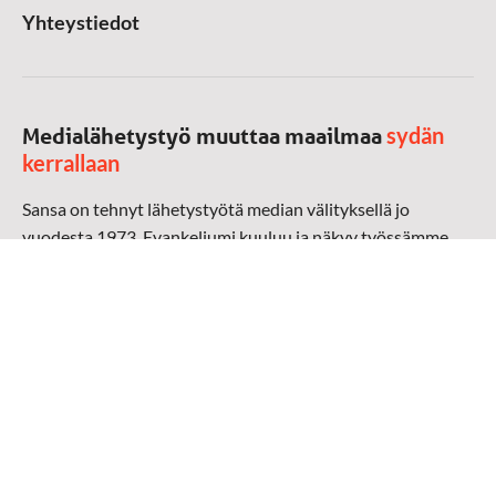
Yhteystiedot
sydän
Medialähetystyö muuttaa maailmaa
kerrallaan
Sansa on tehnyt lähetystyötä median välityksellä jo
vuodesta 1973. Evankeliumi kuuluu ja näkyy työssämme
radioaalloilla, televisiossa, verkossa ja sosiaalisessa
mediassa ympäri maailman. Kohtaamme ihmisen hänen
omalla kielellään, aidosti arjen keskellä.
Mediapankki
➔
Sansan materiaali
➔
Raamattu kannesta kanteen materiaali
➔
Toivoa naisille materiaali