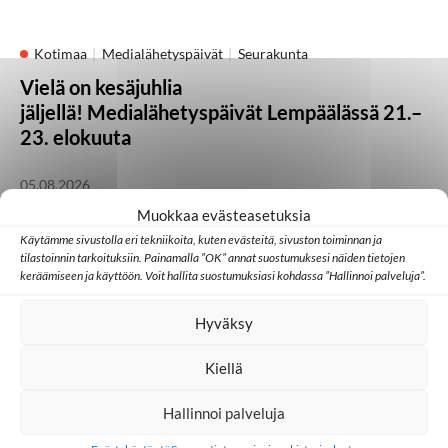
Kotimaa
Medialähetyspäivät
Seurakunta
Vielä on kesäjuhlia
jäljellä! Medialähetyspäivät Lempäälässä 21.–
23. elokuuta
05.08.2026
Muokkaa evästeasetuksia
Käytämme sivustolla eri tekniikoita, kuten evästeitä, sivuston toiminnan ja
Kotimaa
Lähetystyö
Seurakunta
tilastoinnin tarkoituksiin. Painamalla ”OK” annat suostumuksesi näiden tietojen
Heikki Kärhän kutsumuksena on evankeliumin
keräämiseen ja käyttöön. Voit hallita suostumuksiasi kohdassa ”Hallinnoi palveluja”.
julistaminen
Hyväksy
21.07.2026
Kiellä
Huomisen yhteisöt
Japani
Kambodža
Ulkomaat
Hallinnoi palveluja
Millainen kristillinen some toimii Aasiassa?