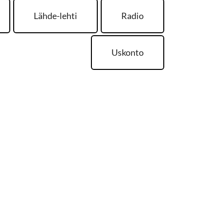
Lähde-lehti
Radio
Uskonto