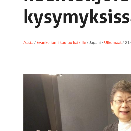
kysymyksiss
Aasia
/
Evankeliumi kuuluu kaikille
/
Japani
/
Ulkomaat
/
21.