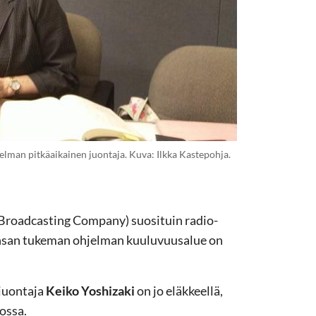
jelman pitkäaikainen juontaja. Kuva: Ilkka Kastepohja.
 Broadcasting Company) suosituin radio-
Sansan tukeman ohjelman kuuluvuusalue on
 juontaja
Keiko Yoshizaki
on jo eläkkeellä,
ossa.