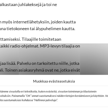
kastaan juhlakeksejä ja toi ne
 myös internetlähetyksiin, joiden kautta
una tietokoneen tai älypuhelimen kautta.
ttamiseksi. Tilaajille toimitetaan
aikki radio-ohjelmat. MP3-levyn tilaajia on
 lisää. Palvelu on tarkoitettu niille, jotka
li. Toinen asiakasryhmä ovat ne, jotka eivät
Muokkaa evästeasetuksia
konnollisuus on
tämme sivustolla eri tekniikoita, kuten evästeitä, sivuston toiminnan ja tilastoinnin
koituksiin. Painamalla ”OK” annat suostumuksesi näiden tietojen keräämiseen ja käyttöön. Vo
lita suostumuksiasi kohdassa ”Hallinnoi palveluja”.