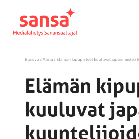
Etusivu
/
Aasia
/
Elämän kipupisteet kuuluvat japanilaisten 
Elämän kipu
kuuluvat jap
kuuntelijoi