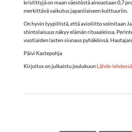
kristittyjä on maan väestöstä ainoastaan 0,7 p
merkittävä vaikutus japanilaiseen kulttuuriin.
On hyvin tyypillistä, että avioliitto solmitaan
shintolaisuus näkyy elämän rituaaleissa. Perintei
vuotiaiden lasten siunaus pyhäköissä. Hautajai
Päivi Kastepohja
Kirjoitus on julkaistu joulukuun
Lähde-lehdess