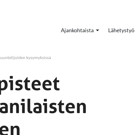
Ajankohtaista
Lähetystyö
kuuntelijoiden kysymyksissä
pisteet
anilaisten
den