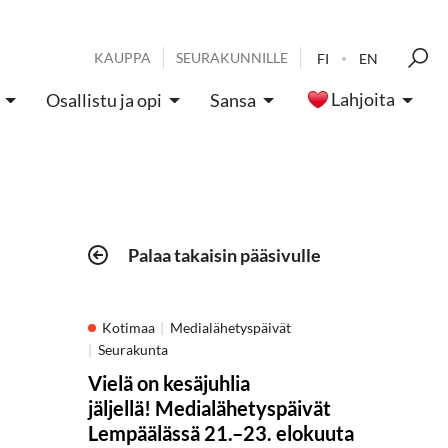
KAUPPA
SEURAKUNNILLE
FI
EN
Lahjoita
Osallistu ja opi
Sansa
Palaa takaisin pääsivulle
Kotimaa
Medialähetyspäivät
Seurakunta
Vielä on kesäjuhlia
jäljellä! Medialähetyspäivät
Lempäälässä 21.–23. elokuuta