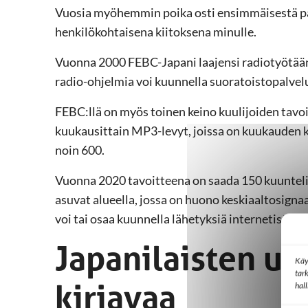
Vuosia myöhemmin poika osti ensimmäisestä pal
henkilökohtaisena kiitoksena minulle.
Vuonna 2000 FEBC-Japani laajensi radiotyötään
radio-ohjelmia voi kuunnella suoratoistopalvel
FEBC:llä on myös toinen keino kuulijoiden tavoi
kuukausittain MP3-levyt, joissa on kuukauden k
noin 600.
Vuonna 2020 tavoitteena on saada 150 kuuntelijaa
asuvat alueella, jossa on huono keskiaaltosignaa
voi tai osaa kuunnella lähetyksiä internetistä.
Japanilaisten us
Käy
tar
kirjavaa
hal