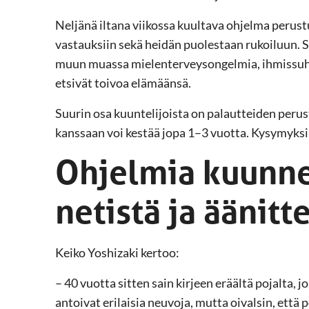
Neljänä iltana viikossa kuultava ohjelma perust
vastauksiin sekä heidän puolestaan rukoiluun. S
muun muassa mielenterveysongelmia, ihmissuhd
etsivät toivoa elämäänsä.
Suurin osa kuuntelijoista on palautteiden perust
kanssaan voi kestää jopa 1–3 vuotta. Kysymyksii
Ohjelmia kuunn
netistä ja äänitt
Keiko Yoshizaki kertoo:
– 40 vuotta sitten sain kirjeen eräältä pojalta,
antoivat erilaisia neuvoja, mutta oivalsin, että p