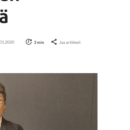
ä
01.2020
3 min
Jaa artikkeli