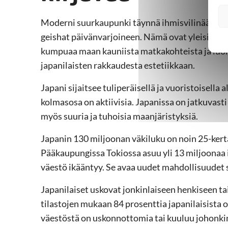
Moderni suurkaupunki täynnä ihmisvilinää, kukk
geishat päivänvarjoineen. Nämä ovat yleisiä mie
kumpuaa maan kauniista matkakohteista ja luon
japanilaisten rakkaudesta estetiikkaan.
Japani sijaitsee tuliperäisellä ja vuoristoisella 
kolmasosa on aktiivisia. Japanissa on jatkuvasti
myös suuria ja tuhoisia maanjäristyksiä.
Japanin 130 miljoonan väkiluku on noin 25-ker
Pääkaupungissa Tokiossa asuu yli 13 miljoonaa 
väestö ikääntyy. Se avaa uudet mahdollisuudet s
Japanilaiset uskovat jonkinlaiseen henkiseen tai
tilastojen mukaan 84 prosenttia japanilaisista o
väestöstä on uskonnottomia tai kuuluu johonk