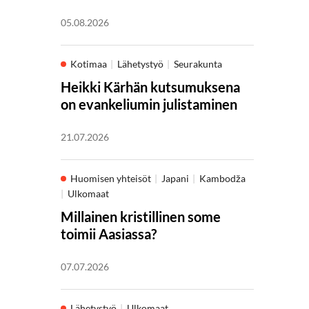
05.08.2026
Kotimaa
Lähetystyö
Seurakunta
Heikki Kärhän kutsumuksena
on evankeliumin julistaminen
21.07.2026
Huomisen yhteisöt
Japani
Kambodža
Ulkomaat
Millainen kristillinen some
toimii Aasiassa?
07.07.2026
Lähetystyö
Ulkomaat