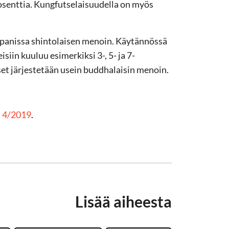
rosenttia. Kungfutselaisuudella on myös
 Japanissa shintolaisen menoin. Käytännössä
siin kuuluu esimerkiksi 3-, 5- ja 7-
set järjestetään usein buddhalaisin menoin.
ä 4/2019
.
Lisää aiheesta