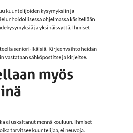
uu kuuntelijoiden kysymyksiin ja
ielunhoidollisessa ohjelmassa käsitellään
ekysymyksiä ja yksinäisyyttä. Ihmiset
eella seniori-ikäisiä. Kirjeenvaihto heidän
n vastataan sähköpostitse ja kirjeitse.
ellaan myös
einä
 joka ei uskaltanut mennä kouluun. Ihmiset
oika tarvitsee kuuntelijaa, ei neuvoja.