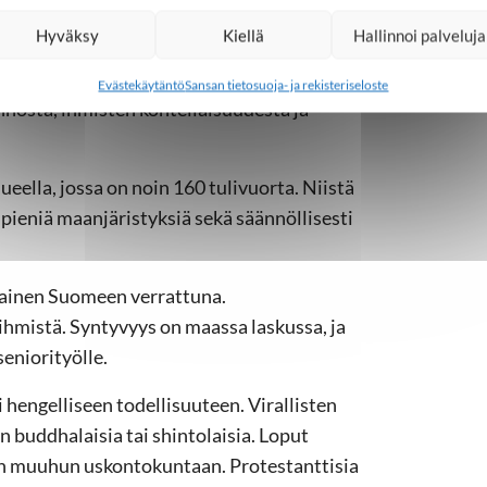
Hyväksy
Kiellä
Hallinnoi palveluja
ivat kirsikkapuut ja kadulla tepastelevat
likuvia Japanista. Saarivaltion viehätys
Evästekäytäntö
Sansan tietosuoja- ja rekisteriseloste
nosta, ihmisten kohteliaisuudesta ja
alueella, jossa on noin 160 tulivuorta. Niistä
 pieniä maanjäristyksiä sekä säännöllisesti
tainen Suomeen verrattuna.
ihmistä. Syntyvyys on maassa laskussa, ja
eniorityölle.
 hengelliseen todellisuuteen. Virallisten
n buddhalaisia tai shintolaisia. Loput
in muuhun uskontokuntaan. Protestanttisia