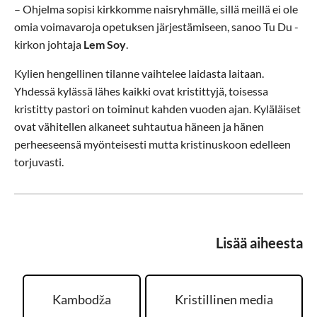
– Ohjelma sopisi kirkkomme naisryhmälle, sillä meillä ei ole
omia voimavaroja opetuksen järjestämiseen, sanoo Tu Du -
kirkon johtaja
Lem Soy
.
Kylien hengellinen tilanne vaihtelee laidasta laitaan.
Yhdessä kylässä lähes kaikki ovat kristittyjä, toisessa
kristitty pastori on toiminut kahden vuoden ajan. Kyläläiset
ovat vähitellen alkaneet suhtautua häneen ja hänen
perheeseensä myönteisesti mutta kristinuskoon edelleen
torjuvasti.
Lisää aiheesta
Kambodža
Kristillinen media