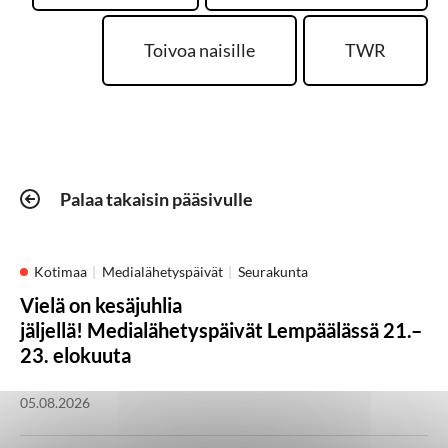
Toivoa naisille
TWR
Palaa takaisin pääsivulle
Kotimaa
Medialähetyspäivät
Seurakunta
Vielä on kesäjuhlia
jäljellä! Medialähetyspäivät Lempäälässä 21.–
23. elokuuta
05.08.2026