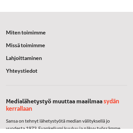
Miten toimimme
Missä toimimme
Lahjoittaminen
Yhteystiedot
sydän
Medialähetystyö muuttaa maailmaa
kerrallaan
Sansa on tehnyt lähetystyötä median välityksellä jo
vuodesta 1973. Evankeliumi kuuluu ja näkyy työssämme