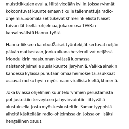
muistitikkujen avulla. Niitä viedään kyliin, joissa ryhmät
kokoontuvat kuuntelemaan tikulle tallennettuja radio-
ohjelmia. Suomalaiset tukevat khmerinkielistä Naiset
toivon lähteellä -ohjelmaa, joka on osa TWR:n
kansainvälistä Hanna-työtä.
Hanna-liikkeen kambodžaiset työntekijät kertovat neljän
päivän matkastaan, jonka aikana he vierailivat neljässä
Mondulkirin maakunnan kylässä luomassa
naistenohjelmalle uusia kuuntelijaryhmiä. Vaikka ainakin
kahdessa kylässä puhutaan omaa heimokieltä, asukkaat
osaavat melko hyvin myös maan virallista kieltä, khmeriä.
Joka kylässä ohjelmien kuunteluryhmien perustamista
pohjustettiin terveyteen ja hyvinvointiin liittyvällä
alustuksella, josta myös keskusteltiin. Samantyyppisiä
aiheitä käsitellään radio-ohjelmissakin, joissa on lisäksi
hengellinen osuus.