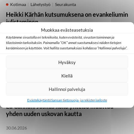
Kotimaa
Lähetystyö
Seurakunta
Heikki Kärhän kutsumuksena on evankeliumin
julistaminen
Muokkaa evästeasetuksia
21.07.2026
Käytämme sivustolla eri tekniikoita, kuten evästeitä, sivuston toiminnan ja
tilastoinnin tarkoituksiin. Painamalla ”OK” annat suostumuksesi näiden tietojen
keräämiseen ja käyttöön. Voit hallita suostumuksiasi kohdassa ”Hallinnoi palveluja”.
Huomisen yhteisöt
Japani
Kambodža
Ulkomaat
Hyväksy
Millainen kristillinen some toimii Aasiassa?
Kiellä
07.07.2026
Hallinnoi palveluja
Lähetystyö
Ulkomaat
Evästekäytäntö
Sansan tietosuoja- ja rekisteriseloste
Ed Cannon: Joskus koko yhteisö muuttuu
yhden uuden uskovan kautta
30.06.2026