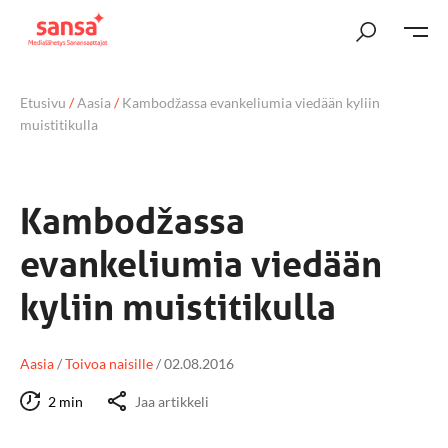
Etusivu
/
Aasia
/
Kambodžassa evankeliumia viedään kyliin
muistitikulla
Kambodžassa
evankeliumia viedään
kyliin muistitikulla
Aasia
/
Toivoa naisille
/
02.08.2016
2 min
Jaa artikkeli