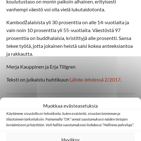
koulutustaso on monin paikoin alhainen, erityisesti
vanhempi väestö voi olla vielä lukutaidotonta.
Kambodžalaisista yli 30 prosenttia on alle 14-vuotiaita ja
vain noin 10 prosenttia yli 55-vuotiaita. Väestöstä 97
prosenttia on buddhalaisia, kristittyjä alle prosentti. Sansa
tekee työtä, jotta jokainen heistä saisi kokea anteeksiantoa
ja rakkautta.
Merja Kauppinen ja Erja Tillgren
Teksti on julkaistu huhtikuun
Lähde-lehdessä 2/2017
.
Muokkaa evästeasetuksia
Käytämme sivustolla eri tekniikoita, kuten evästeitä, sivuston toiminnan ja
Lisää aiheesta
tilastoinnin tarkoituksiin. Painamalla ”OK” annat suostumuksesi näiden tietojen
keräämiseen ja käyttöön. Voit hallita suostumuksiasi kohdassa ”Hallinnoi palveluja”.
Hyväksy
FEBC
Kambodža