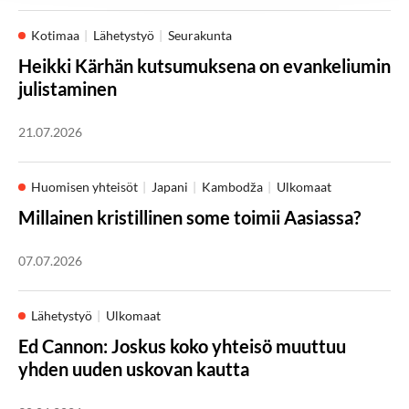
Kotimaa
Lähetystyö
Seurakunta
Heikki Kärhän kutsumuksena on evankeliumin
julistaminen
21.07.2026
Huomisen yhteisöt
Japani
Kambodža
Ulkomaat
Millainen kristillinen some toimii Aasiassa?
07.07.2026
Lähetystyö
Ulkomaat
Ed Cannon: Joskus koko yhteisö muuttuu
yhden uuden uskovan kautta