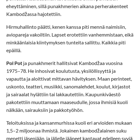
eheyttäminen, sillä punakhmerien aikana perherakenteet
Kambodžassa hajotettiin.
Hirmuhallinto päätti, kenen kanssa piti mennä naimisiin,
aviopareja vakoiltiin. Lapset erotettiin vanhemmistaan, eikä
minkäänlaisia kiintymyksen tunteita sallittu. Kaikkia piti
epäillä.
Pol Pot
ja punakhmerit hallitsivat Kambodžaa vuosina
1975–78. He inhosivat koulutusta, yksilöllisyyttä ja
vapautta ja aloittivat mittavan hävityksen. Maan perinteet,
uskonto, teatteri, musiikki, sanomalehdet, koulut, kirjastot
ja sairaalat hylättiin tai lakkautettiin. Kaupunkiväestö
pakotettiin muuttamaan maaseudulle, jossa ihmisiä kuoli
nälkään, sairauksiin ja pakkotyöhön.
Teloituksissa ja kansanmurhissa kuoli eri arvioiden mukaan
1,5–2 miljoonaa ihmistä. Jokainen kambodžalainen suku
menetti jäseniään, ja jäljelle jääneet kantavat edelleen syviä