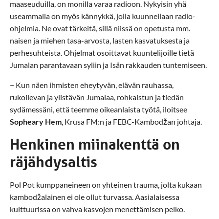
maaseuduilla, on monilla varaa radioon. Nykyisin yhä
useammalla on myös kännykkä, jolla kuunnellaan radio-
ohjelmia. Ne ovat tärkeitä, sillä niissä on opetusta mm.
naisen ja miehen tasa-arvosta, lasten kasvatuksesta ja
perhesuhteista. Ohjelmat osoittavat kuuntelijoille tietä
Jumalan parantavaan syliin ja Isän rakkauden tuntemiseen.
− Kun näen ihmisten eheytyvän, elävän rauhassa,
rukoilevan ja ylistävän Jumalaa, rohkaistun ja tiedän
sydämessäni, että teemme oikeanlaista työtä, iloitsee
Sopheary Hem
, Krusa FM:n ja FEBC-Kambodžan johtaja.
Henkinen miinakenttä on
räjähdysaltis
Pol Pot kumppaneineen on yhteinen trauma, jolta kukaan
kambodžalainen ei ole ollut turvassa. Aasialaisessa
kulttuurissa on vahva kasvojen menettämisen pelko.