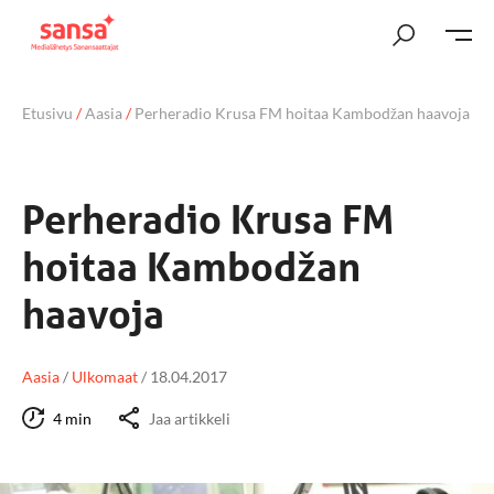
Etusivu
/
Aasia
/
Perheradio Krusa FM hoitaa Kambodžan haavoja
Perheradio Krusa FM
hoitaa Kambodžan
haavoja
Aasia
/
Ulkomaat
/
18.04.2017
4 min
Jaa artikkeli