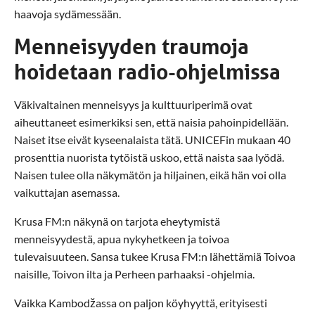
haavoja sydämessään.
Menneisyyden traumoja
hoidetaan radio-ohjelmissa
Väkivaltainen menneisyys ja kulttuuriperimä ovat
aiheuttaneet esimerkiksi sen, että naisia pahoinpidellään.
Naiset itse eivät kyseenalaista tätä. UNICEFin mukaan 40
prosenttia nuorista tytöistä uskoo, että naista saa lyödä.
Naisen tulee olla näkymätön ja hiljainen, eikä hän voi olla
vaikuttajan asemassa.
Krusa FM:n näkynä on tarjota eheytymistä
menneisyydestä, apua nykyhetkeen ja toivoa
tulevaisuuteen. Sansa tukee Krusa FM:n lähettämiä Toivoa
naisille, Toivon ilta ja Perheen parhaaksi -ohjelmia.
Vaikka Kambodžassa on paljon köyhyyttä, erityisesti