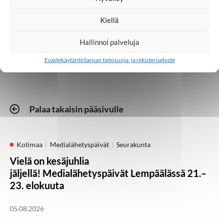
Kiellä
Radio
Toivoa naisille
Hallinnoi palveluja
Evästekäytäntö
Sansan tietosuoja- ja rekisteriseloste
Palaa takaisin pääsivulle
Kotimaa
Medialähetyspäivät
Seurakunta
Vielä on kesäjuhlia
jäljellä! Medialähetyspäivät Lempäälässä 21.–
23. elokuuta
05.08.2026