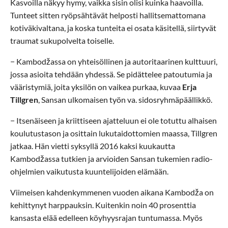
Kasvoilla näkyy hymy, vaikka sisin olisi kuinka haavoilla.
Tunteet sitten ryöpsähtävät helposti hallitsemattomana
kotiväkivaltana, ja koska tunteita ei osata käsitellä, siirtyvät
traumat sukupolvelta toiselle.
− Kambodžassa on yhteisöllinen ja autoritaarinen kulttuuri,
jossa asioita tehdään yhdessä. Se pidättelee patoutumia ja
vääristymiä, joita yksilön on vaikea purkaa, kuvaa
Erja
Tillgren
, Sansan ulkomaisen työn va. sidosryhmäpäällikkö.
− Itsenäiseen ja kriittiseen ajatteluun ei ole totuttu alhaisen
koulutustason ja osittain lukutaidottomien maassa, Tillgren
jatkaa. Hän vietti syksyllä 2016 kaksi kuukautta
Kambodžassa tutkien ja arvioiden Sansan tukemien radio-
ohjelmien vaikutusta kuuntelijoiden elämään.
Viimeisen kahdenkymmenen vuoden aikana Kambodža on
kehittynyt harppauksin. Kuitenkin noin 40 prosenttia
kansasta elää edelleen köyhyysrajan tuntumassa. Myös