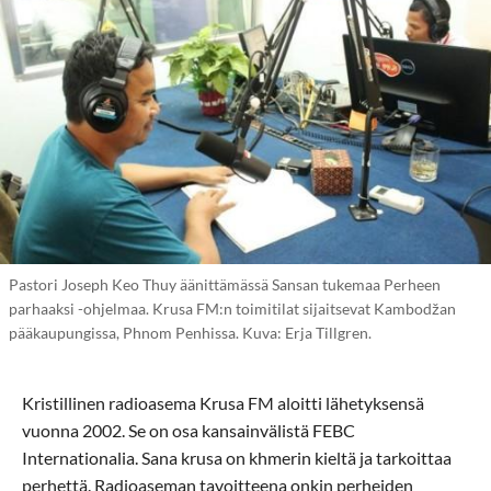
Pastori Joseph Keo Thuy äänittämässä Sansan tukemaa Perheen
parhaaksi -ohjelmaa. Krusa FM:n toimitilat sijaitsevat Kambodžan
pääkaupungissa, Phnom Penhissa. Kuva: Erja Tillgren.
Kristillinen radioasema Krusa FM aloitti lähetyksensä
vuonna 2002. Se on osa kansainvälistä FEBC
Internationalia. Sana krusa on khmerin kieltä ja tarkoittaa
perhettä. Radioaseman tavoitteena onkin perheiden