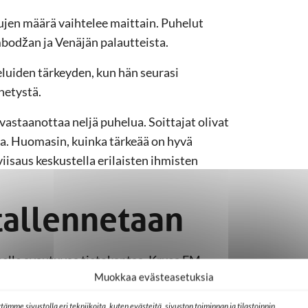
jen määrä vaihtelee maittain. Puhelut
bodžan ja Venäjän palautteista.
uiden tärkeyden, kun hän seurasi
hetystä.
vastaanottaa neljä puhelua. Soittajat olivat
isia. Huomasin, kuinka tärkeää on hyvä
viisaus keskustella erilaisten ihmisten
 tallennetaan
eelle avautuvaa tietokantaa. Krusa FM
Muokkaa evästeasetuksia
avista kuuntelijoista.
tämme sivustolla eri tekniikoita, kuten evästeitä, sivuston toiminnan ja tilastoinnin