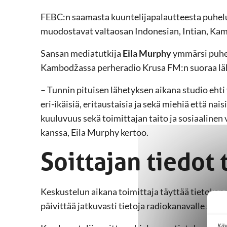
FEBC:n saamasta kuuntelijapalautteesta puhelu
muodostavat valtaosan Indonesian, Intian, Kam
Sansan mediatutkija
Eila Murphy
ymmärsi puhel
Kambodžassa perheradio Krusa FM:n suoraa lä
– Tunnin pituisen lähetyksen aikana studio ehti 
eri-ikäisiä, eritaustaisia ja sekä miehiä että na
kuuluvuus sekä toimittajan taito ja sosiaalinen 
kanssa, Eila Murphy kertoo.
Soittajan tiedot
Keskustelun aikana toimittaja täyttää tietokon
päivittää jatkuvasti tietoja radiokanavalle soitt
Käy