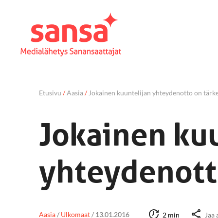
Etusivu
/
Aasia
/
Jokainen kuuntelijan yhteydenotto on tärk
Jokainen ku
yhteydenott
Aasia
/
Ulkomaat
/
13.01.2016
2 min
Jaa 