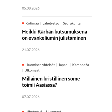
05.08.2026
Kotimaa
Lähetystyö
Seurakunta
Heikki Kärhän kutsumuksena
on evankeliumin julistaminen
21.07.2026
Huomisen yhteisöt
Japani
Kambodža
Ulkomaat
Millainen kristillinen some
toimii Aasiassa?
07.07.2026
Lähetystyö
Ulkomaat