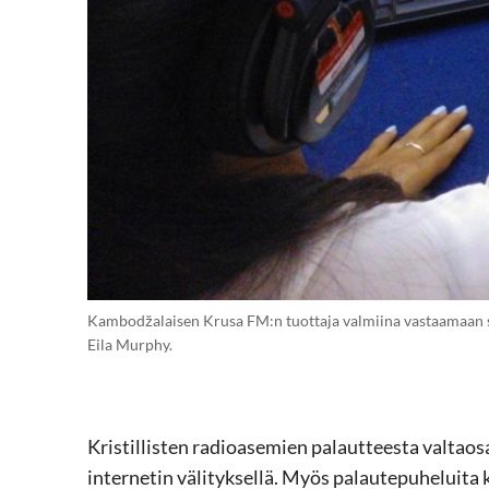
Kambodžalaisen Krusa FM:n tuottaja valmiina vastaamaan su
Eila Murphy.
Kristillisten radioasemien palautteesta valtaosa
internetin välityksellä. Myös palautepuheluita k