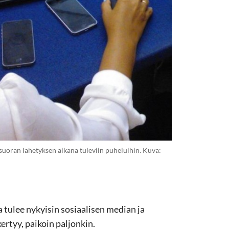
oran lähetyksen aikana tuleviin puheluihin. Kuva:
 tulee nykyisin sosiaalisen median ja
ertyy, paikoin paljonkin.