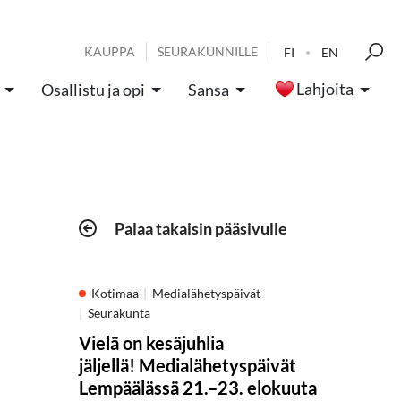
KAUPPA
SEURAKUNNILLE
FI
EN
Lahjoita
Osallistu ja opi
Sansa
Palaa takaisin pääsivulle
Kotimaa
Medialähetyspäivät
Seurakunta
Vielä on kesäjuhlia
jäljellä! Medialähetyspäivät
Lempäälässä 21.–23. elokuuta