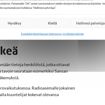
uun ilmestyy joko sininen, punainen tai
koituksiin. Painamalla ”OK” annat suostumuksesi näiden tietojen keräämiseen ja käyttöön. Vo
ai ennestään tuttu, ja soittaako hän
lita suostumuksiasi kohdassa ”Hallinnoi palveluja”.
i ei.
Hyväksy
Kiellä
Hallinnoi palveluja
aja on ennestään tuttu, tietokoneohjelma
un aikana täydentää. Vähitellen tuottajien
Evästekäytäntö
Sansan tietosuoja- ja rekisteriseloste
monipuolistuu.
rkeä
ään tietoja henkilöistä, jotka ottavat
ä tavoin seurataan esimerkiksi Sansan
näkemyksiä.
uorovaikutuksessa. Radioasemalle jokainen
alla kuuntelijat kokevat olevansa