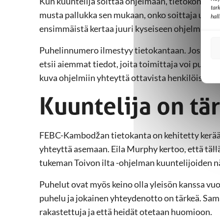
Kun kuuntelija soittaa ohjelmaan, tietokoneruut
tar
musta pallukka sen mukaan, onko soittaja uusi v
hal
ensimmäistä kertaa juuri kyseiseen ohjelmaan va
Puhelinnumero ilmestyy tietokantaan. Jos soitt
etsii aiemmat tiedot, joita toimittaja voi puhel
kuva ohjelmiin yhteyttä ottavista henkilöistä 
Kuuntelija on tä
FEBC-Kambodžan tietokanta on kehitetty kerääm
yhteyttä asemaan. Eila Murphy kertoo, että täll
tukeman Toivon ilta -ohjelman kuuntelijoiden 
Puhelut ovat myös keino olla yleisön kanssa v
puhelu ja jokainen yhteydenotto on tärkeä. Sam
rakastettuja ja että heidät otetaan huomioon.