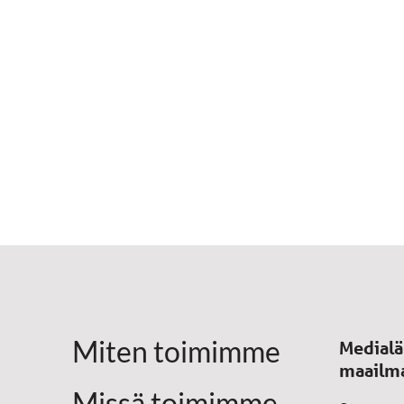
Miten toimimme
Medialä
maailm
Missä toimimme