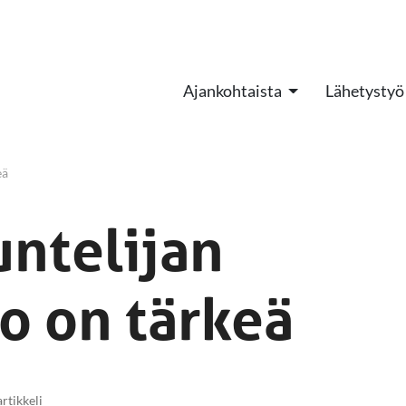
Ajankohtaista
Lähetystyö
eä
untelijan
o on tärkeä
artikkeli