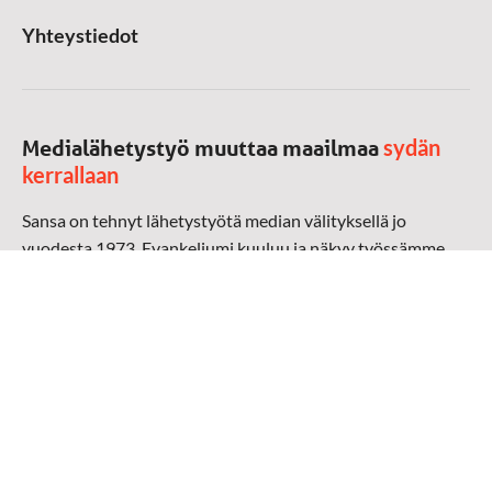
Yhteystiedot
sydän
Medialähetystyö muuttaa maailmaa
kerrallaan
Sansa on tehnyt lähetystyötä median välityksellä jo
vuodesta 1973. Evankeliumi kuuluu ja näkyy työssämme
radioaalloilla, televisiossa, verkossa ja sosiaalisessa
mediassa ympäri maailman. Kohtaamme ihmisen hänen
omalla kielellään, aidosti arjen keskellä.
Mediapankki
➔
Sansan materiaali
➔
Raamattu kannesta kanteen materiaali
➔
Toivoa naisille materiaali