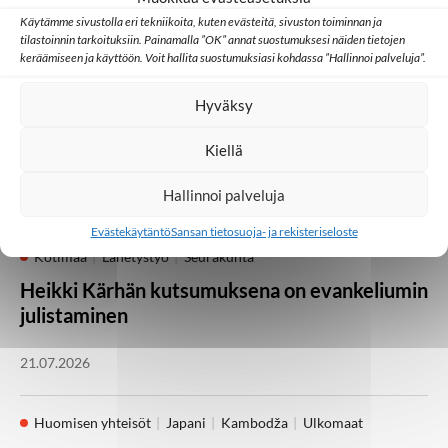
Käytämme sivustolla eri tekniikoita, kuten evästeitä, sivuston toiminnan ja
tilastoinnin tarkoituksiin. Painamalla ”OK” annat suostumuksesi näiden tietojen
keräämiseen ja käyttöön. Voit hallita suostumuksiasi kohdassa ”Hallinnoi palveluja”.
Kotimaa
Medialähetyspäivät
Seurakunta
Vielä on kesäjuhlia
Hyväksy
jäljellä! Medialähetyspäivät Lempäälässä 21.–
23. elokuuta
Kiellä
Hallinnoi palveluja
05.08.2026
Evästekäytäntö
Sansan tietosuoja- ja rekisteriseloste
Kotimaa
Lähetystyö
Seurakunta
Heikki Kärhän kutsumuksena on evankeliumin
julistaminen
21.07.2026
Huomisen yhteisöt
Japani
Kambodža
Ulkomaat