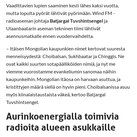
Vaadittavien lupien saaminen kesti lähes kaksi vuotta,
mutta lopulta pyörät lähtivät pyörimään. Wind FM -
radioaseman johtaja
Batjargal Tuvshintsengel
ja
Ulaanbaatarin aseman tekninen tiimi lähtivät
asennusmatkalle ennen vuodenvaihdetta.
– Itäisen Mongolian kaupunkien nimet kertovat suuresta
menneisyydestä: Choibalsan, Sukhbaatar ja Chinggis. Ne
ovat kaikki suurten sotapäälliköiden nimiä, ja nyt me
viemme vuorostamme evankeliumin sanomaa näihin
kaupunkeihin. Mongolian itäosa on harvaan asuttua, ja
kristittyjen määrä siellä on hyvin pieni. Choibalsanissa asuu
myös kiinalaistaustaista väkeä, kertoo Batjargal
Tuvshintsengel.
Aurinkoenergialla toimivia
radioita alueen asukkaille