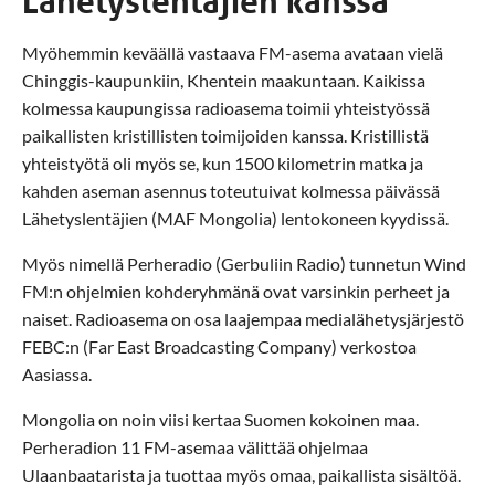
Lähetyslentäjien kanssa
Myöhemmin keväällä vastaava FM-asema avataan vielä
Chinggis-kaupunkiin, Khentein maakuntaan. Kaikissa
kolmessa kaupungissa radioasema toimii yhteistyössä
paikallisten kristillisten toimijoiden kanssa. Kristillistä
yhteistyötä oli myös se, kun 1500 kilometrin matka ja
kahden aseman asennus toteutuivat kolmessa päivässä
Lähetyslentäjien (MAF Mongolia) lentokoneen kyydissä.
Myös nimellä Perheradio (Gerbuliin Radio) tunnetun Wind
FM:n ohjelmien kohderyhmänä ovat varsinkin perheet ja
naiset. Radioasema on osa laajempaa medialähetysjärjestö
FEBC:n (Far East Broadcasting Company) verkostoa
Aasiassa.
Mongolia on noin viisi kertaa Suomen kokoinen maa.
Perheradion 11 FM-asemaa välittää ohjelmaa
Ulaanbaatarista ja tuottaa myös omaa, paikallista sisältöä.