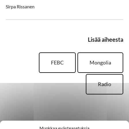
Sirpa Rissanen
Lisää aiheesta
FEBC
Mongolia
Radio
Palaa takaisin pääsivulle
Muokkaa evästeasetuksia