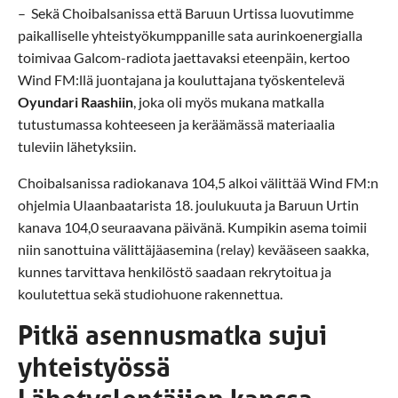
– Sekä Choibalsanissa että Baruun Urtissa luovutimme
paikalliselle yhteistyökumppanille sata aurinkoenergialla
toimivaa Galcom-radiota jaettavaksi eteenpäin, kertoo
Wind FM:llä juontajana ja kouluttajana työskentelevä
Oyundari Raashiin
, joka oli myös mukana matkalla
tutustumassa kohteeseen ja keräämässä materiaalia
tuleviin lähetyksiin.
Choibalsanissa radiokanava 104,5 alkoi välittää Wind FM:n
ohjelmia Ulaanbaatarista 18. joulukuuta ja Baruun Urtin
kanava 104,0 seuraavana päivänä. Kumpikin asema toimii
niin sanottuina välittäjäasemina (relay) kevääseen saakka,
kunnes tarvittava henkilöstö saadaan rekrytoitua ja
koulutettua sekä studiohuone rakennettua.
Pitkä asennusmatka sujui
yhteistyössä