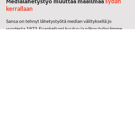
sydän
Medialähetystyö muuttaa maailmaa
kerrallaan
Sansa on tehnyt lähetystyötä median välityksellä jo
vuodesta 1973. Evankeliumi kuuluu ja näkyy työssämme
radioaalloilla, televisiossa, verkossa ja sosiaalisessa
mediassa ympäri maailman. Kohtaamme ihmisen hänen
omalla kielellään, aidosti arjen keskellä.
Mediapankki
➔
Sansan materiaali
➔
Raamattu kannesta kanteen materiaali
➔
Toivoa naisille materiaali
Medialähetys Sanansaattajat ry