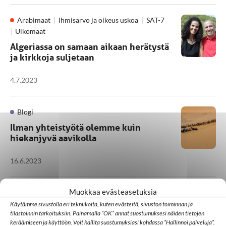
Arabimaat
Ihmisarvo ja oikeus uskoa
SAT-7
Ulkomaat
Algeriassa on samaan aikaan herätystä
ja kirkkoja suljetaan
4.7.2023
Blogi
Ilman yhteistyötä olemme kuin
hiekanjyvä aavikolla
16.6.2023
Muokkaa evästeasetuksia
Kotimaa
Medialähetyspäivät
Käytämme sivustolla eri tekniikoita, kuten evästeitä, sivuston toiminnan ja
Sansan 50-vuotispäivänä pohdittiin
tilastoinnin tarkoituksiin. Painamalla ”OK” annat suostumuksesi näiden tietojen
lähetystyön vaikuttavuutta - "Sitä ei
keräämiseen ja käyttöön. Voit hallita suostumuksiasi kohdassa ”Hallinnoi palveluja”.