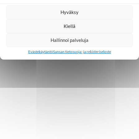
saavuteta ilman Jumalan siunausta"
Hyväksy
9.6.2023
Kiellä
Hallinnoi palveluja
1
2
3
4
5
…
12
Evästekäytäntö
Sansan tietosuoja- ja rekisteriseloste