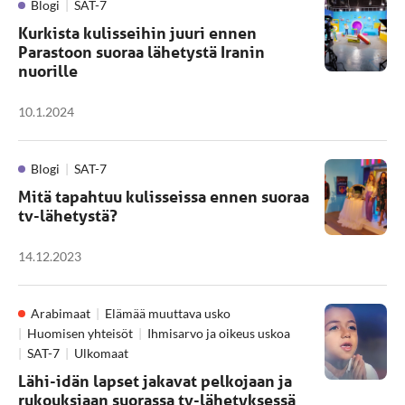
Blogi
SAT-7
Kurkista kulisseihin juuri ennen
Parastoon suoraa lähetystä Iranin
nuorille
10.1.2024
Blogi
SAT-7
Mitä tapahtuu kulisseissa ennen suoraa
tv-lähetystä?
14.12.2023
Arabimaat
Elämää muuttava usko
Huomisen yhteisöt
Ihmisarvo ja oikeus uskoa
SAT-7
Ulkomaat
Lähi-idän lapset jakavat pelkojaan ja
rukouksiaan suorassa tv-lähetyksessä