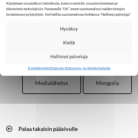
Käytämme sivustolla eri tekniikoita, kuten evästeitä, sivuston toiminnan ja
tilastoinnin tarkoituksiin. Painamalla ”OK” annat suostumuksesi näiden tietojen
keräämiseen ja käyttöön. Voit hallita suostumuksiasi kohdassa ”Hallinnoi palveluja”.
Hyväksy
Lisää aiheesta
Kiellä
Hallinnoi palveluja
Aasia
Koulutus
Evästekäytäntö
Sansan tietosuoja- ja rekisteriseloste
Medialähetys
Mongolia
Palaa takaisin pääsivulle