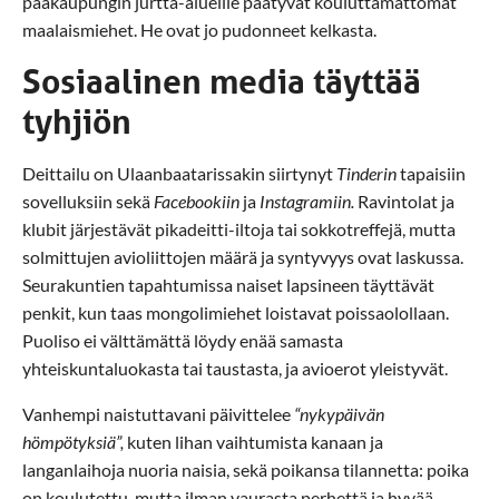
pääkaupungin jurtta-alueille päätyvät kouluttamattomat
maalaismiehet. He ovat jo pudonneet kelkasta.
Sosiaalinen media täyttää
tyhjiön
Deittailu on Ulaanbaatarissakin siirtynyt
Tinderin
tapaisiin
sovelluksiin sekä
Facebookiin
ja
Instagramiin.
Ravintolat ja
klubit järjestävät pikadeitti-iltoja tai sokkotreffejä, mutta
solmittujen avioliittojen määrä ja syntyvyys ovat laskussa.
Seurakuntien tapahtumissa naiset lapsineen täyttävät
penkit, kun taas mongolimiehet loistavat poissaolollaan.
Puoliso ei välttämättä löydy enää samasta
yhteiskuntaluokasta tai taustasta, ja avioerot yleistyvät.
Vanhempi naistuttavani päivittelee
“nykypäivän
hömpötyksiä”,
kuten lihan vaihtumista kanaan ja
langanlaihoja nuoria naisia, sekä poikansa tilannetta: poika
on koulutettu, mutta ilman vaurasta perhettä ja hyvää