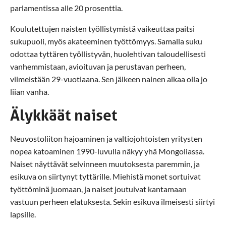
parlamentissa alle 20 prosenttia.
Koulutettujen naisten työllistymistä vaikeuttaa paitsi
sukupuoli, myös akateeminen työttömyys. Samalla suku
odottaa tyttären työllistyvän, huolehtivan taloudellisesti
vanhemmistaan, avioituvan ja perustavan perheen,
viimeistään 29-vuotiaana. Sen jälkeen nainen alkaa olla jo
liian vanha.
Älykkäät naiset
Neuvostoliiton hajoaminen ja valtiojohtoisten yritysten
nopea katoaminen 1990-luvulla näkyy yhä Mongoliassa.
Naiset näyttävät selvinneen muutoksesta paremmin, ja
esikuva on siirtynyt tyttärille. Miehistä monet sortuivat
työttöminä juomaan, ja naiset joutuivat kantamaan
vastuun perheen elatuksesta. Sekin esikuva ilmeisesti siirtyi
lapsille.