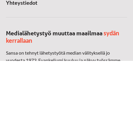
Yhteystiedot
sydän
Medialähetystyö muuttaa maailmaa
kerrallaan
Sansa on tehnyt lähetystyötä median välityksellä jo
vuodesta 1973. Evankeliumi kuuluu ja näkyy työssämme
radioaalloilla, televisiossa, verkossa ja sosiaalisessa
mediassa ympäri maailman. Kohtaamme ihmisen hänen
omalla kielellään, aidosti arjen keskellä.
Mediapankki
➔
Sansan materiaali
➔
Raamattu kannesta kanteen materiaali
➔
Toivoa naisille materiaali