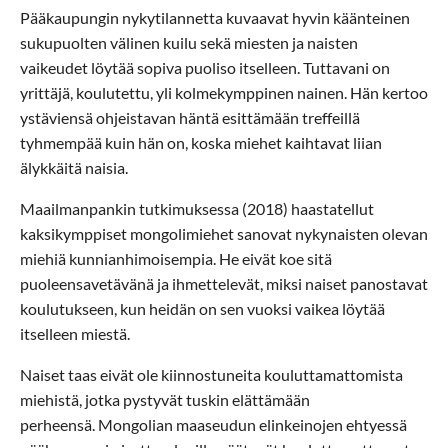
Pääkaupungin nykytilannetta kuvaavat hyvin käänteinen
sukupuolten välinen kuilu sekä miesten ja naisten
vaikeudet löytää sopiva puoliso itselleen. Tuttavani on
yrittäjä, koulutettu, yli kolmekymppinen nainen. Hän kertoo
ystäviensä ohjeistavan häntä esittämään treffeillä
tyhmempää kuin hän on, koska miehet kaihtavat liian
älykkäitä naisia.
Maailmanpankin tutkimuksessa (2018) haastatellut
kaksikymppiset mongolimiehet sanovat nykynaisten olevan
miehiä kunnianhimoisempia. He eivät koe sitä
puoleensavetävänä ja ihmettelevät, miksi naiset panostavat
koulutukseen, kun heidän on sen vuoksi vaikea löytää
itselleen miestä.
Naiset taas eivät ole kiinnostuneita kouluttamattomista
miehistä, jotka pystyvät tuskin elättämään
perheensä. Mongolian maaseudun elinkeinojen ehtyessä