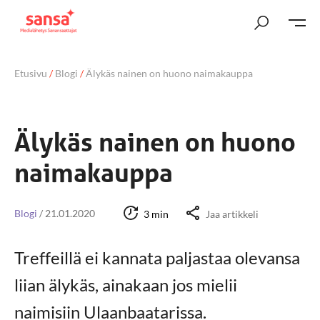
Etusivu
/
Blogi
/
Älykäs nainen on huono naimakauppa
Älykäs nainen on huono
naimakauppa
Blogi
/
21.01.2020
3 min
Jaa artikkeli
Treffeillä ei kannata paljastaa olevansa
liian älykäs, ainakaan jos mielii
naimisiin Ulaanbaatarissa.