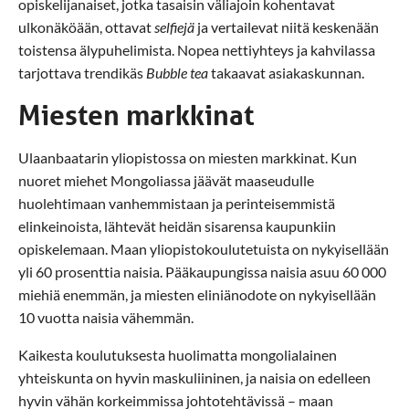
opiskelijanaiset, jotka tasaisin väliajoin kohentavat
ulkonäköään, ottavat
selfiejä
ja vertailevat niitä keskenään
toistensa älypuhelimista. Nopea nettiyhteys ja kahvilassa
tarjottava trendikäs
Bubble tea
takaavat asiakaskunnan.
Miesten markkinat
Ulaanbaatarin yliopistossa on miesten markkinat. Kun
nuoret miehet Mongoliassa jäävät maaseudulle
huolehtimaan vanhemmistaan ja perinteisemmistä
elinkeinoista, lähtevät heidän sisarensa kaupunkiin
opiskelemaan. Maan yliopistokoulutetuista on nykyisellään
yli 60 prosenttia naisia. Pääkaupungissa naisia asuu 60 000
miehiä enemmän, ja miesten eliniänodote on nykyisellään
10 vuotta naisia vähemmän.
Kaikesta koulutuksesta huolimatta mongolialainen
yhteiskunta on hyvin maskuliininen, ja naisia on edelleen
hyvin vähän korkeimmissa johtotehtävissä – maan