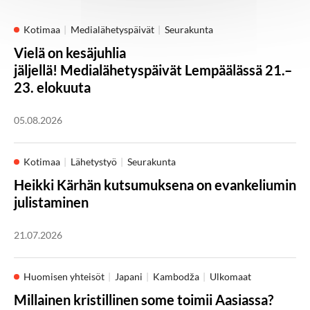
Kotimaa
Medialähetyspäivät
Seurakunta
Vielä on kesäjuhlia
jäljellä! Medialähetyspäivät Lempäälässä 21.–
23. elokuuta
05.08.2026
Kotimaa
Lähetystyö
Seurakunta
Heikki Kärhän kutsumuksena on evankeliumin
julistaminen
21.07.2026
Huomisen yhteisöt
Japani
Kambodža
Ulkomaat
Millainen kristillinen some toimii Aasiassa?