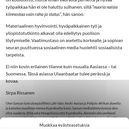
työpaikkaa hän ei ole haluttu sulhanen, sillä
“nuoria naisia
kiinnostaa vain raha ja status”
, hän sanoo.
Materiaalinen hyvinvointi, hyväpalkkainen työ ja
yliopistotutkinto alkavat olla edellytys puolison
löytymiselle. Vaatimustaso on asetettu korkealle, ja sopivan
seuran puuttuessa sosiaalinen media huolehtii sosiaalisista
tarpeista.
Ei niin kovin erilainen tilanne kuin muualla Aasiassa – tai
Suomessa. Tässä asiassa Ulaanbaatar tulee perässä ja
kovaa.
Sirpa Rissanen
Olen Sansan työn aluepäällikkö Lähi-idän, Keski-Aasian ja Pohjois-Afrikan alueella
ja katselen maailman menoa Kyprokselta käsin. Sansan medialähetystyössä olen
ollut vuodesta 2016 sekä Mongoliassa että Kyproksella. Aiemmin olen perheeni
kanssa asunut myös Itä- ja Länsi-Afrikassa sekä Israelissa lähetyksen parissa. Me
kaikki haluaisimme olla tekemässä suuria tekoja ja muuttaa maailmaa. Päiviini
Muokkaa evästeasetuksia
kuuluu kuitenkin enimmäkseen pieniä asioita. Jostain on jokainen päivä aloitettava.