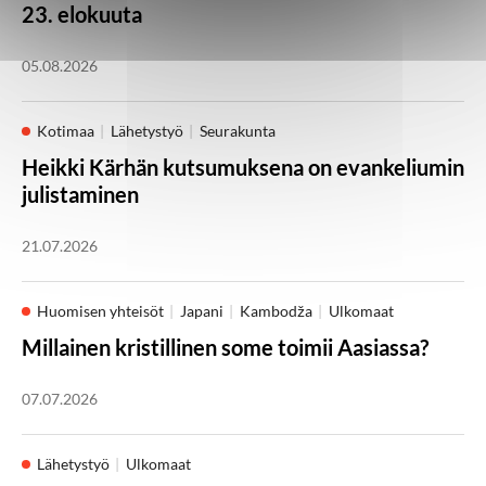
23. elokuuta
05.08.2026
Kotimaa
Lähetystyö
Seurakunta
Heikki Kärhän kutsumuksena on evankeliumin
julistaminen
21.07.2026
Huomisen yhteisöt
Japani
Kambodža
Ulkomaat
Millainen kristillinen some toimii Aasiassa?
07.07.2026
Lähetystyö
Ulkomaat