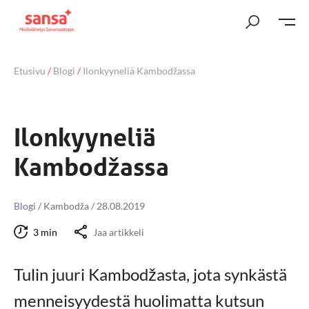
Etusivu
/
Blogi
/
Ilonkyyneliä Kambodžassa
Ilonkyyneliä
Kambodžassa
Blogi
/
Kambodža
/
28.08.2019
3 min
Jaa artikkeli
Tulin juuri Kambodžasta, jota synkästä
menneisyydestä huolimatta kutsun