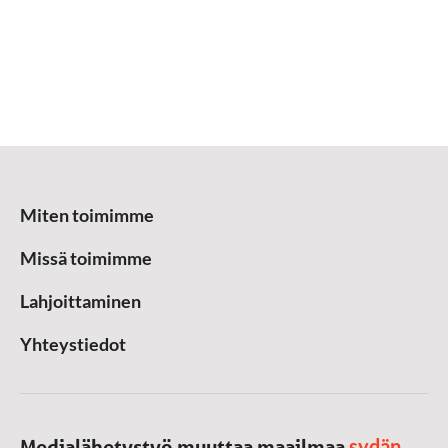
Miten toimimme
Missä toimimme
Lahjoittaminen
Yhteystiedot
sydän
Medialähetystyö muuttaa maailmaa