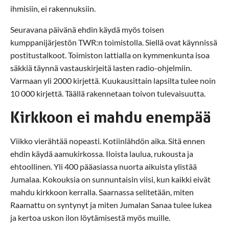
ihmisiin, ei rakennuksiin.
Seuravana päivänä ehdin käydä myös toisen
kumppanijärjestön TWR:n toimistolla. Siellä ovat käynnissä
postitustalkoot. Toimiston lattialla on kymmenkunta isoa
säkkiä täynnä vastauskirjeitä lasten radio-ohjelmiin.
Varmaan yli 2000 kirjettä. Kuukausittain lapsilta tulee noin
10 000 kirjettä. Täällä rakennetaan toivon tulevaisuutta.
Kirkkoon ei mahdu enempää
Viikko vierähtää nopeasti. Kotiinlähdön aika. Sitä ennen
ehdin käydä aamukirkossa. Iloista laulua, rukousta ja
ehtoollinen. Yli 400 pääasiassa nuorta aikuista ylistää
Jumalaa. Kokouksia on sunnuntaisin viisi, kun kaikki eivät
mahdu kirkkoon kerralla. Saarnassa selitetään, miten
Raamattu on syntynyt ja miten Jumalan Sanaa tulee lukea
ja kertoa uskon ilon löytämisestä myös muille.