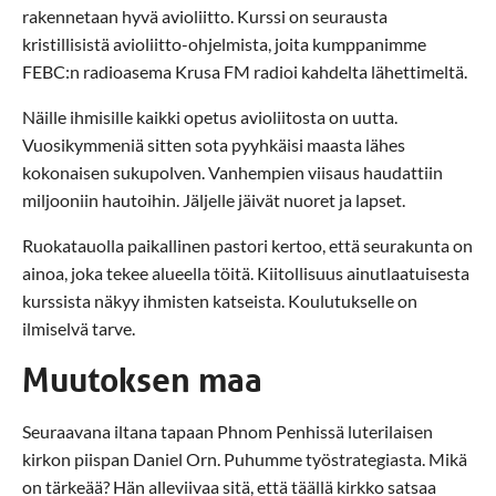
rakennetaan hyvä avioliitto. Kurssi on seurausta
kristillisistä avioliitto-ohjelmista, joita kumppanimme
FEBC:n radioasema Krusa FM radioi kahdelta lähettimeltä.
Näille ihmisille kaikki opetus avioliitosta on uutta.
Vuosikymmeniä sitten sota pyyhkäisi maasta lähes
kokonaisen sukupolven. Vanhempien viisaus haudattiin
miljooniin hautoihin. Jäljelle jäivät nuoret ja lapset.
Ruokatauolla paikallinen pastori kertoo, että seurakunta on
ainoa, joka tekee alueella töitä. Kiitollisuus ainutlaatuisesta
kurssista näkyy ihmisten katseista. Koulutukselle on
ilmiselvä tarve.
Muutoksen maa
Seuraavana iltana tapaan Phnom Penhissä luterilaisen
kirkon piispan Daniel Orn. Puhumme työstrategiasta. Mikä
on tärkeää? Hän alleviivaa sitä, että täällä kirkko satsaa