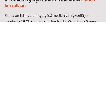
kerrallaan
Sansa on tehnyt lähetystyötä median välityksellä jo
vuodesta 1973. Evankeliumi kuuluu ja näkyy työssämme
radioaalloilla, televisiossa, verkossa ja sosiaalisessa
mediassa ympäri maailman. Kohtaamme ihmisen hänen
omalla kielellään, aidosti arjen keskellä.
Mediapankki
➔
Sansan materiaali
➔
Raamattu kannesta kanteen materiaali
➔
Toivoa naisille materiaali
Medialähetys Sanansaattajat ry