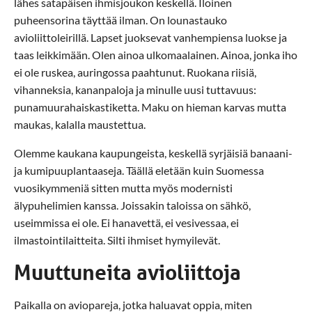
lähes satapäisen ihmisjoukon keskellä. Iloinen
puheensorina täyttää ilman. On lounastauko
avioliittoleirillä. Lapset juoksevat vanhempiensa luokse ja
taas leikkimään. Olen ainoa ulkomaalainen. Ainoa, jonka iho
ei ole ruskea, auringossa paahtunut. Ruokana riisiä,
vihanneksia, kananpaloja ja minulle uusi tuttavuus:
punamuurahaiskastiketta. Maku on hieman karvas mutta
maukas, kalalla maustettua.
Olemme kaukana kaupungeista, keskellä syrjäisiä banaani-
ja kumipuuplantaaseja. Täällä eletään kuin Suomessa
vuosikymmeniä sitten mutta myös modernisti
älypuhelimien kanssa. Joissakin taloissa on sähkö,
useimmissa ei ole. Ei hanavettä, ei vesivessaa, ei
ilmastointilaitteita. Silti ihmiset hymyilevät.
Muuttuneita avioliittoja
Paikalla on aviopareja, jotka haluavat oppia, miten