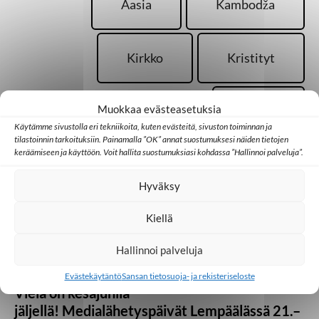
Aasia
Kambodža
Kirkko
Kristityt
Muokkaa evästeasetuksia
Radio
Käytämme sivustolla eri tekniikoita, kuten evästeitä, sivuston toiminnan ja
tilastoinnin tarkoituksiin. Painamalla ”OK” annat suostumuksesi näiden tietojen
keräämiseen ja käyttöön. Voit hallita suostumuksiasi kohdassa ”Hallinnoi palveluja”.
Hyväksy
Palaa takaisin pääsivulle
Kiellä
Hallinnoi palveluja
Kotimaa
Medialähetyspäivät
Seurakunta
Evästekäytäntö
Sansan tietosuoja- ja rekisteriseloste
Vielä on kesäjuhlia
jäljellä! Medialähetyspäivät Lempäälässä 21.–