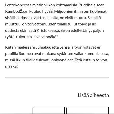
Lentokoneessa mietin viikon kohtaamisia. Buddhalaiseen
Kambodžaan kuuluu hyvää. Miljoonien ihmisten kuolemat
sisällissodassa ovat tosiasioita, ne eivät muutu. Se mikä
muuttuu, on toivottomuuden tilalle tullut toivo ja ilo
uudesta elämästä Kristuksessa. Se on edellyttänyt paljon
työtä, rukousta ja vaivannäköä.
Kiitän mielessäni Jumalaa, että Sansa ja työn ystävät eri
puolilla Suomea ovat mukana sydänten vallankumouksessa,
missä itkun tilalle tulevat ilonkyyneleet. Tätä kutsun toivon
maaksi.
Lisää aiheesta