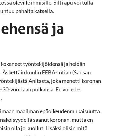
sa oleville ihmisille. Silti apu voi tulla
tuntuu pahalta katsella.
iehensä ja
kokeneet työntekijöidensä ja heidän
ä. Äskettäin kuulin FEBA-Intian (Sansan
öntekijästä Anitasta, joka menetti koronan
le 30-vuotiaan poikansa. En voi edes
.
ohtimaan maailman epäoikeudenmukaisuutta.
ennäköisyydellä saanut koronan, mutta en
sin olla jo kuollut. Lisäksi olisin mitä