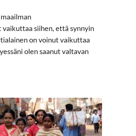
n maailman
vaikuttaa siihen, että synnyin
ialainen on voinut vaikuttaa
essäni olen saanut valtavan