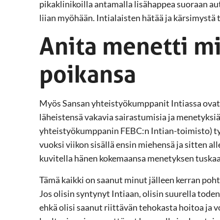
pikaklinikoilla antamalla lisähappea suoraan autos
liian myöhään. Intialaisten hätää ja kärsimystä 
Anita menetti m
poikansa
Myös Sansan yhteistyökumppanit Intiassa ovat 
läheistensä vakavia sairastumisia ja menetyksi
yhteistyökumppanin FEBC:n Intian-toimisto) ty
vuoksi viikon sisällä ensin miehensä ja sitten al
kuvitella hänen kokemaansa menetyksen tuskaa
Tämä kaikki on saanut minut jälleen kerran p
Jos olisin syntynyt Intiaan, olisin suurella tod
ehkä olisi saanut riittävän tehokasta hoitoa ja voi