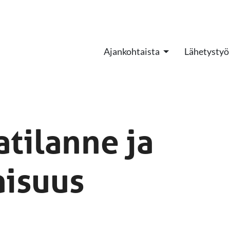
Ajankohtaista
Lähetystyö
atilanne ja
isuus