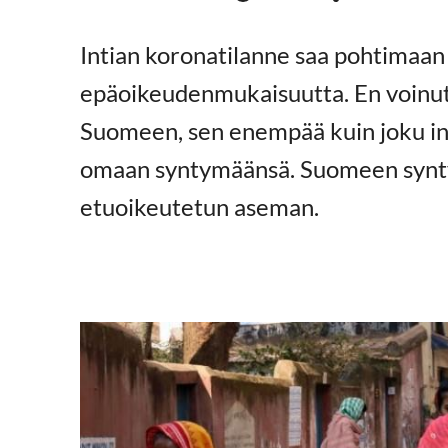
Intian koronatilanne saa pohtimaa
epäoikeudenmukaisuutta. En voinut 
Suomeen, sen enempää kuin joku int
omaan syntymäänsä. Suomeen synty
etuoikeutetun aseman.