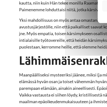
kautta, niin kuin Hän tekee monilla Raamatun siv
Paimenemme lohduttaisi niitä, jotka kärsivät.
Yksi mahdollisuus on myös antaa omastani. Voin 
avustusjärjestölle, niin että paikalliset saavat 
jne. Myös empatia, toisen kärsimykseen osallist
intialaisille työtovereille, että heidän kärsimy
puolestaan, kerromme heille, että olemme heidän
Lähimmäisenrak
Maanpäälliseksi mysteeriksi jäänee, miksi (ja mi
elämässä hyvän osan ja toiset vähemmän hyvän. 
parempaan elämään, ainakin aineellisesti. Ep
Vaikka vastausta ei siihen löydy, kristillisest
maailman epäoikeudenmukaisuuteen ja ihmiste