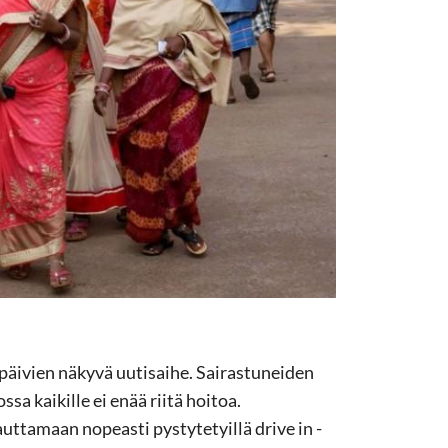
 päivien näkyvä uutisaihe. Sairastuneiden
sa kaikille ei enää riitä hoitoa.
auttamaan nopeasti pystytetyillä drive in -