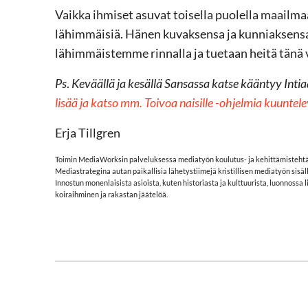
Vaikka ihmiset asuvat toisella puolella maailma
lähimmäisiä. Hänen kuvaksensa ja kunniaksensa l
lähimmäistemme rinnalla ja tuetaan heitä tänä 
Ps
.
Keväällä ja kesällä Sansassa katse kääntyy Inti
lisää ja katso mm. Toivoa naisille -ohjelmia kuuntel
Erja Tillgren
Toimin MediaWorksin palveluksessa mediatyön koulutus- ja kehittämistehtäv
Mediastrategina autan paikallisia lähetystiimejä kristillisen mediatyön sis
Innostun monenlaisista asioista, kuten historiasta ja kulttuurista, luonnossa 
koiraihminen ja rakastan jäätelöä.