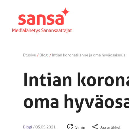
Etusivu
/
Blogi
/
Intian koronatilanne ja oma hyväosaisuus
Intian koron
oma hyväosa
Blogi
/
05.05.2021
3 min
Jaa artikkeli