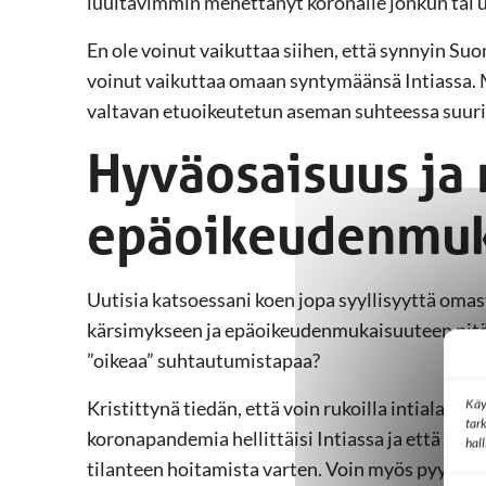
luultavimmin menettänyt koronalle jonkun tai 
En ole voinut vaikuttaa siihen, että synnyin Su
voinut vaikuttaa omaan syntymäänsä Intiassa.
valtavan etuoikeutetun aseman suhteessa suur
Hyväosaisuus ja
epäoikeudenmuk
Uutisia katsoessani koen jopa syyllisyyttä oma
kärsimykseen ja epäoikeudenmukaisuuteen pitäi
”oikeaa” suhtautumistapaa?
Käy
Kristittynä tiedän, että voin rukoilla intialaist
tar
koronapandemia hellittäisi Intiassa ja että sinn
hal
tilanteen hoitamista varten. Voin myös pyytää, 