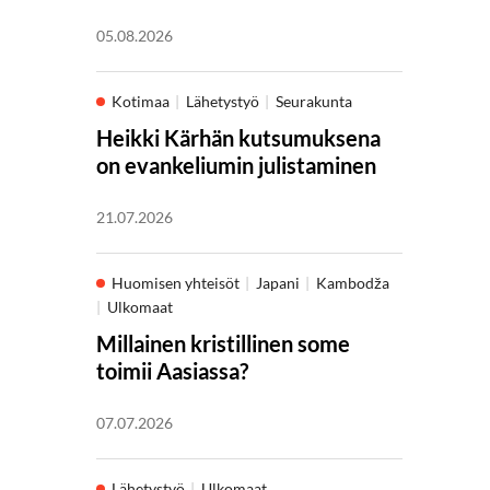
05.08.2026
Kotimaa
Lähetystyö
Seurakunta
Heikki Kärhän kutsumuksena
on evankeliumin julistaminen
21.07.2026
Huomisen yhteisöt
Japani
Kambodža
Ulkomaat
Millainen kristillinen some
toimii Aasiassa?
07.07.2026
Lähetystyö
Ulkomaat