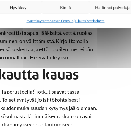
uilla. Ja voin rukoilla, että Hyvä
Hyväksy
Kiellä
Hallinnoi palveluja
Evästekäytäntö
Sansan tietosuoja- ja rekisteriseloste
lahjoittaa rahaa jollekin
konkreettista apua, lääkkeitä, vettä, ruokaa
uminen, on välittämistä. Kirjoittamalla
ksensä koskettaa ja että rukoilemme heidän
 rinnallaan. He eivät ole yksin.
kautta kauas
llä perusteella!) jotkut saavat tässä
Toiset syntyvät jo lähtökohtaisesti
äoikeudenmukaisuuden kysymys jää olemaan.
ä näkökulmasta lähimmäisenrakkaus on avain
n kärsimykseen suhtautumiseen.