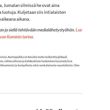
a, Jumalan silmissä he ovat aina
uotuja. Kuljetaan siis intialaisten
vaikeana aikana.
aan
ja siellä tehtävään medialähetystyöhön.
Lue
evan Kaminin tarina.
issä. Asemapaikka on Itävalta mutta työkenttä globaali.
ällön, välinevalinnan ja kohdeyleisön tuntemisen kysymyksissä.
liikkumisesta ja koripallosta sekä ranskalaisesta ruoanlaitosta. Olen