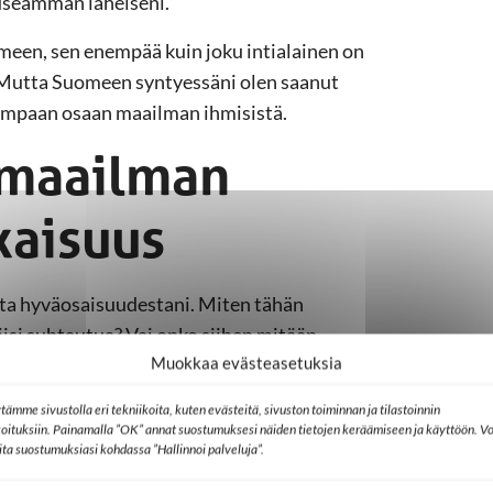
useamman läheiseni.
omeen, sen enempää kuin joku intialainen on
 Mutta Suomeen syntyessäni olen saanut
impaan osaan maailman ihmisistä.
 maailman
aisuus
sta hyväosaisuudestani. Miten tähän
si suhtautua? Vai onko siihen mitään
Muokkaa evästeasetuksia
tämme sivustolla eri tekniikoita, kuten evästeitä, sivuston toiminnan ja tilastoinnin
en puolesta. Voin pyytää Herralta, että
koituksiin. Painamalla ”OK” annat suostumuksesi näiden tietojen keräämiseen ja käyttöön. Vo
e saadaan riittävää aineellista apua
lita suostumuksiasi kohdassa ”Hallinnoi palveluja”.
että Jeesus parantaisi sairastuneita ihmeen