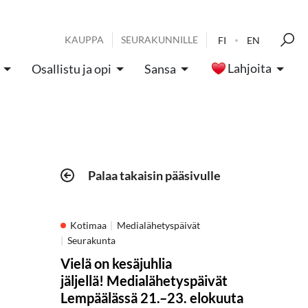
KAUPPA
SEURAKUNNILLE
FI
EN
Lahjoita
Osallistu ja opi
Sansa
Palaa takaisin pääsivulle
Kotimaa
Medialähetyspäivät
Seurakunta
Vielä on kesäjuhlia
jäljellä! Medialähetyspäivät
Lempäälässä 21.–23. elokuuta