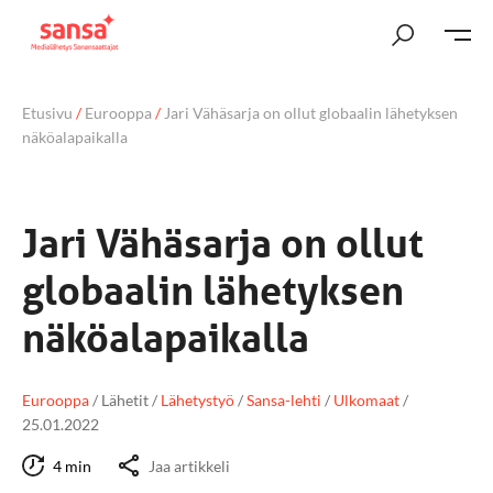
Etusivu
/
Eurooppa
/
Jari Vähäsarja on ollut globaalin lähetyksen
näköalapaikalla
Jari Vähäsarja on ollut
globaalin lähetyksen
näköalapaikalla
Eurooppa
/
Lähetit
/
Lähetystyö
/
Sansa-lehti
/
Ulkomaat
/
25.01.2022
4 min
Jaa artikkeli