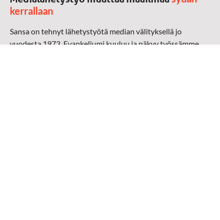
kerrallaan
Sansa on tehnyt lähetystyötä median välityksellä jo
vuodesta 1973. Evankeliumi kuuluu ja näkyy työssämme
radioaalloilla, televisiossa, verkossa ja sosiaalisessa
mediassa ympäri maailman. Kohtaamme ihmisen hänen
omalla kielellään, aidosti arjen keskellä.
Mediapankki
➔
Sansan materiaali
➔
Raamattu kannesta kanteen materiaali
➔
Toivoa naisille materiaali
Medialähetys Sanansaattajat ry