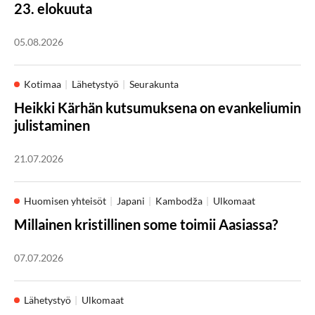
23. elokuuta
05.08.2026
Kotimaa
Lähetystyö
Seurakunta
Heikki Kärhän kutsumuksena on evankeliumin
julistaminen
21.07.2026
Huomisen yhteisöt
Japani
Kambodža
Ulkomaat
Millainen kristillinen some toimii Aasiassa?
07.07.2026
Lähetystyö
Ulkomaat