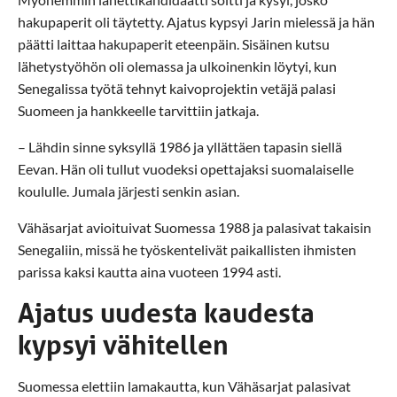
hakupaperit oli täytetty. Ajatus kypsyi Jarin mielessä ja hän
päätti laittaa hakupaperit eteenpäin. Sisäinen kutsu
lähetystyöhön oli olemassa ja ulkoinenkin löytyi, kun
Senegalissa työtä tehnyt kaivoprojektin vetäjä palasi
Suomeen ja hankkeelle tarvittiin jatkaja.
– Lähdin sinne syksyllä 1986 ja yllättäen tapasin siellä
Eevan. Hän oli tullut vuodeksi opettajaksi suomalaiselle
koululle. Jumala järjesti senkin asian.
Vähäsarjat avioituivat Suomessa 1988 ja palasivat takaisin
Senegaliin, missä he työskentelivät paikallisten ihmisten
parissa kaksi kautta aina vuoteen 1994 asti.
Ajatus uudesta kaudesta
kypsyi vähitellen
Suomessa elettiin lamakautta, kun Vähäsarjat palasivat