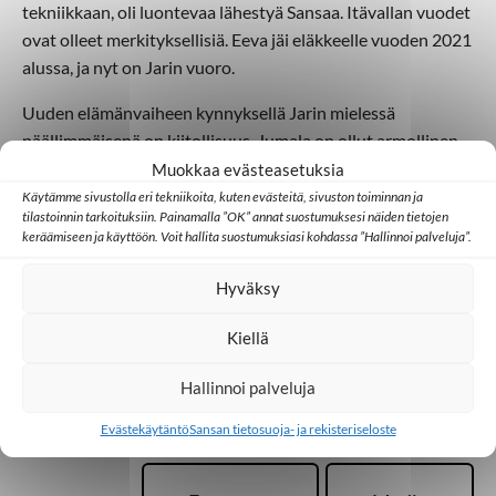
tekniikkaan, oli luontevaa lähestyä Sansaa. Itävallan vuodet
ovat olleet merkityksellisiä. Eeva jäi eläkkeelle vuoden 2021
alussa, ja nyt on Jarin vuoro.
Uuden elämänvaiheen kynnyksellä Jarin mielessä
päällimmäisenä on kiitollisuus. Jumala on ollut armollinen
ja uskollinen. Elämänsä vaiheita pohtiessaan hän toteaa,
Muokkaa evästeasetuksia
että kaikki on mennyt niin kuin on pitänytkin.
Käytämme sivustolla eri tekniikoita, kuten evästeitä, sivuston toiminnan ja
tilastoinnin tarkoituksiin. Painamalla ”OK” annat suostumuksesi näiden tietojen
keräämiseen ja käyttöön. Voit hallita suostumuksiasi kohdassa ”Hallinnoi palveluja”.
Sari Savela
Kirjoitus on julkaistu
Sansa-lehdessä 2/2021
.
Hyväksy
Kiellä
Hallinnoi palveluja
Lisää aiheesta
Evästekäytäntö
Sansan tietosuoja- ja rekisteriseloste