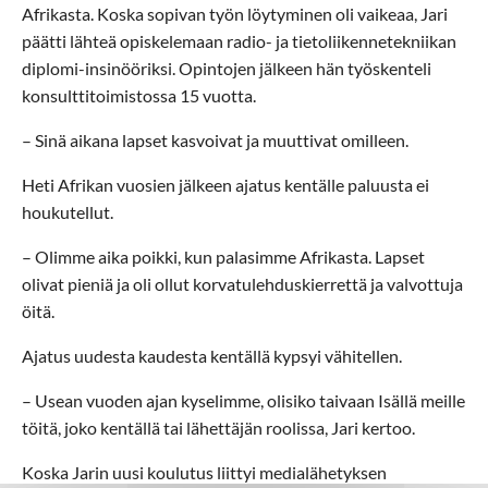
Afrikasta. Koska sopivan työn löytyminen oli vaikeaa, Jari
päätti lähteä opiskelemaan radio- ja tietoliikennetekniikan
diplomi-insinööriksi. Opintojen jälkeen hän työskenteli
konsulttitoimistossa 15 vuotta.
– Sinä aikana lapset kasvoivat ja muuttivat omilleen.
Heti Afrikan vuosien jälkeen ajatus kentälle paluusta ei
houkutellut.
– Olimme aika poikki, kun palasimme Afrikasta. Lapset
olivat pieniä ja oli ollut korvatulehduskierrettä ja valvottuja
öitä.
Ajatus uudesta kaudesta kentällä kypsyi vähitellen.
– Usean vuoden ajan kyselimme, olisiko taivaan Isällä meille
töitä, joko kentällä tai lähettäjän roolissa, Jari kertoo.
Koska Jarin uusi koulutus liittyi medialähetyksen