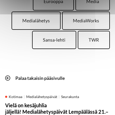
Eurooppa
Media
Medialähetys
MediaWorks
Sansa-lehti
TWR
Palaa takaisin pääsivulle
Kotimaa
Medialähetyspäivät
Seurakunta
Vielä on kesäjuhlia
jäljellä! Medialähetyspäivät Lempäälässä 21.–