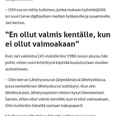
– OM:ssa on tehty tutkimus, jonka mukaan työntekijöillä
on suuri tarve digitaalisen median työkaluille ja osaamiselle,
Jari kertoo.
“En ollut valmis kentälle, kun
ei ollut vaimoakaan”
Kun Jari valmistui LVI-insinööriksi 1980-luvun alussa, hän
pohti, miten voisi kristittynä käyttää koulutustaan muiden
auttamiseen.
– Olin kerran Lähetysseuran järjestämässä lähetysillassa,
jossa senhetkinen lähetyskurssi esittäytyi. Kun olin
lähdössä pois, lähetysopiston rehtori kysyi tilanteestani.
Sanoin, etten ollut valmis kentälle, kun ei ollut vaimoakaan.
Otin kuitenkin häneltä vastaan hakupaperit.
Myöhemmin lähettikandidaatti soitti ja kysyi, josko