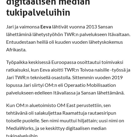
digitaalisen median
tukipalveluihin
Jari ja vaimonsa
Eeva
lähtivät vuonna 2013 Sansan
lähettäminä lähetystyöhön TWR:n palvelukseen Itävaltaan.
Entuudestaan heillä oli kuuden vuoden lähetyskokemus
Afrikasta.
Työpaikka keskisessä Euroopassa osoittautui toimivaksi
ratkaisuksi, kun Eeva aloitti TWR:n Toivoa naisille -työssä ja
Jari TWR:n teknisellä osastolla. Sittemmin vuoden 2019
lopussa Jari siirtyi OM:n eli Operaatio Mobilisaation
palvelukseen edelleen Itävallassa ja Sansan lähettämänä.
Kun OM:n aluetoimisto OM East perustettiin, sen
tehtävänä oli salakuljettaa Raamattuja rautaesiripun
toiselle puolelle. Sen nimi muuttui hiljattain; uusi nimi on
MediaWorks, ja se keskittyy digitaalisen median
tukipalveluihin.