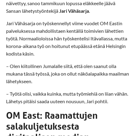
näivettyy, sanoo tammikuun lopussa eläkkeelle jäävä
Sansan lähetystyöntekijä
Jari Vähäsarja
.
Jari Vähäsarja on työskennellyt viime vuodet OM Eastin
palveluksessa mahdollistaen kentällä toimivien lähettien
työtä. Normaalioloissa hän työskentelisi Itävallassa, mutta
korona-aikana työ on hoitunut etupäässä etänä Helsingin
kodista käsin.
– Olen kiitollinen Jumalalle siitä, että olen saanut olla
mukana tässä työssä, joka on ollut näköalapaikka maailman
lähetykseen.
– Työtä olisi, vaikka kuinka, mutta työmiehiä on liian vähän.
Lähetys pitäisi saada uuteen nousuun, Jari pohtii.
OM East: Raamattujen
salakuljetuksesta