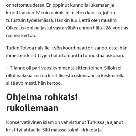
onnettomuudessa. En oppinut kunnolla lukemaan ja
kirjoittamaan. Menin naimisiin miehen kanssa, johon
tutustuin työelämässä. Hänkin luuli, että olen muslimi.
Oikea uskoni paljastui vasta vähän ennen häitä, 26-vuotias
nainen kertoo.
Turkin Toivoa naisille -työn koordinaattori sanoo, ettei hän
ihmettele kristittyjen haluttomuutta tunnustaa uskoaan.
– Tilanne oli pari vuosikymmentä sitten toinen. Silloin ei
ollut vaikeaa kertoa kristillisestä uskostaan ja keskustella
siitä avoimesti, hän kertoo.
Ohjelma rohkaisi
rukoilemaan
Konservatiivinen islam on vahvistunut Turkissa ja ajanut
kristityt ahtaalle. Silti maassa toimii kirkkoja ja