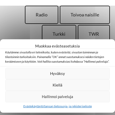
Radio
Toivoa naisille
Turkki
TWR
Muokkaa evästeasetuksia
Käytämme sivustolla eri tekniikoita, kuten evästeitä, sivuston toiminnan ja
Uskonto
Vainotut
tilastoinnin tarkoituksiin. Painamalla ”OK” annat suostumuksesi näiden tietojen
keräämiseen ja käyttöön. Voit hallita suostumuksiasi kohdassa ”Hallinnoi palveluja”.
Hyväksy
Kiellä
Palaa takaisin pääsivulle
Hallinnoi palveluja
Evästekäytäntö
Sansan tietosuoja- ja rekisteriseloste
Kotimaa
Medialähetyspäivät
Seurakunta