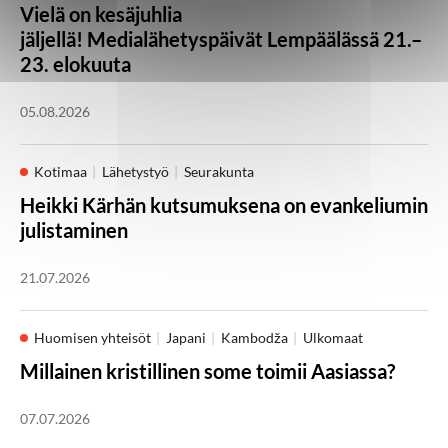
Vielä on kesäjuhlia
jäljellä! Medialähetyspäivät Lempäälässä 21.–
23. elokuuta
05.08.2026
Kotimaa
Lähetystyö
Seurakunta
Heikki Kärhän kutsumuksena on evankeliumin
julistaminen
21.07.2026
Huomisen yhteisöt
Japani
Kambodža
Ulkomaat
Millainen kristillinen some toimii Aasiassa?
07.07.2026