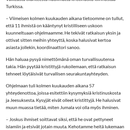
Turkissa.
– Viimeisen kolmen kuukauden aikana tietoomme on tullut,
että 11 ihmistä on kääntynyt kristilliseen uskoon
kuunneltuaan ohjelmaamme. He tekivät ratkaisun yksin ja
ottivat sitten meihin yhteyttä, koska halusivat kertoa
asiasta jollekin, koordinaattori sanoo.
Hän haluaa pysyä nimettömänä oman turvallisuutensa
takia. Hän pyytää kristittyjä rukoilemaan, että ratkaisun
tehneet löytäisivät turvallisen seurakuntayhteyden.
Ohjelmaan tuli kolmen kuukauden aikana 57
yhteydenottoa, joissa esitettiin kysymyksiä kristinuskosta
ja Jeesuksesta. Kysyjät eivät olleet kristittyjä. He halusivat
muun muassa tietää, miten Jumala voi olla myös ihminen.
– Joskus ihmiset soittavat siksi, että he ovat pettyneet
islamiin ja etsivät jotain muuta. Kehotamme heitä lukemaan