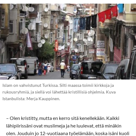
Islam on vahvistunut Turkissa. Silti maassa toimii kirkkoja ja
rukousryhmiä, ja siellä voi lähettää kristillisiä ohjelmia. Kuva
Istanbulista: Merja Kauppinen.
– Olen kristitty, mutta en kerro sitä kenellekään. Kaikki
lähipiirissäni ovat muslimeja ja he luulevat, että minäkin
olen. Jouduin jo 12-vuotiaana työelämään, koska isäni kuoli