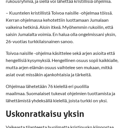
rukousryhmiä, ja siellä voi lähettää kristillisiä ohjelmia.
– Kuuntelen kristillistä Toivoa naisille -ohjelmaa töissä.
Kerran ohjelmassa kehotettiin luottamaan Jumalaan
vaikeina hetkinä. Aloin itkeä. Myöhemmin rukoilin, että
saisin Jumalalta voimia. En halua olla ongelmissani yksin,
26-vuotias turkkilaisnainen sanoo.
Toivoa naisille -ohjelma käsittelee sekä arjen asioita että
hengellisiä kysymyksiä. Hengellinen osuus sopii kaikkialle,
mutta arjen elämän osuus vaihtelee sen mukaan, mitkä
asiat ovat missäkin ajankohtaisia ja tärkeitä.
Ohjelmaa lähetetään 76 kielellä eri puolilla
maailmaa. Suomalaiset tukevat ohjelmien tuottamista ja
lähettämistä yhdeksällä kielellä, joista turkki on yksi.
Uskonratkaisu yksin
Vaikeasta tilanteesta huolimatta kristinusko kiinnostaa