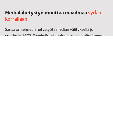
sydän
Medialähetystyö muuttaa maailmaa
kerrallaan
Sansa on tehnyt lähetystyötä median välityksellä jo
vuodesta 1973. Evankeliumi kuuluu ja näkyy työssämme
radioaalloilla, televisiossa, verkossa ja sosiaalisessa
mediassa ympäri maailman. Kohtaamme ihmisen hänen
omalla kielellään, aidosti arjen keskellä.
Mediapankki
➔
Sansan materiaali
➔
Raamattu kannesta kanteen materiaali
➔
Toivoa naisille materiaali