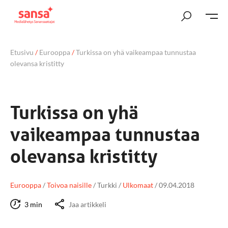
Etusivu
/
Eurooppa
/
Turkissa on yhä vaikeampaa tunnustaa
olevansa kristitty
Turkissa on yhä
vaikeampaa tunnustaa
olevansa kristitty
Eurooppa
/
Toivoa naisille
/
Turkki
/
Ulkomaat
/
09.04.2018
3 min
Jaa artikkeli