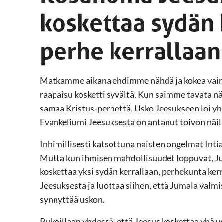
koskettaa sydän 
perhe kerrallaan
Matkamme aikana ehdimme nähdä ja kokea vain 
raapaisu kosketti syvältä. Kun saimme tavata n
samaa Kristus-perhettä. Usko Jeesukseen loi yhte
Evankeliumi Jeesuksesta on antanut toivon näill
Inhimillisesti katsottuna naisten ongelmat Intias
Mutta kun ihmisen mahdollisuudet loppuvat, J
koskettaa yksi sydän kerrallaan, perhekunta ke
Jeesuksesta ja luottaa siihen, että Jumala val
synnyttää uskon.
Rukoillaan yhdessä, että Jeesus koskettaa yhä us