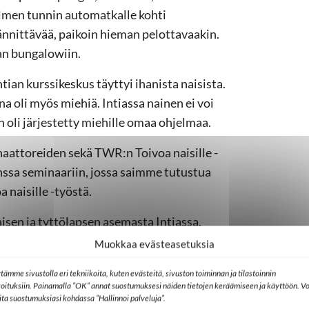
lmen tunnin automatkalle kohti
jännittävää, paikoin hieman pelottavaakin.
an bungalowiin.
an kurssikeskus täyttyi ihanista naisista.
na oli myös miehiä. Intiassa nainen ei voi
 oli järjestetty miehille omaa ohjelmaa.
naattoreiden sekä TWR:n Toivoa naisille -
ssa seminaariin, jossa saimme tutustua
a naisille -työstä.
aisen ja tyttölapsen asemasta Intiassa.
 riippumatta siitä, mistä kielialueesta on
Muokkaa evästeasetuksia
o asema ja kohtelu, lapsiavioliitot,
tämme sivustolla eri tekniikoita, kuten evästeitä, sivuston toiminnan ja tilastoinnin
linen väkivalta yleisesti, koulutuksen
koituksiin. Painamalla ”OK” annat suostumuksesi näiden tietojen keräämiseen ja käyttöön. Vo
 huono asema.
lita suostumuksiasi kohdassa ”Hallinnoi palveluja”.