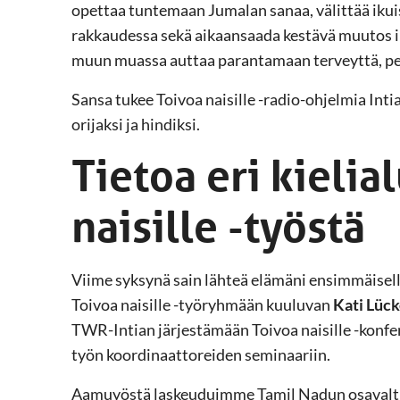
opettaa tuntemaan Jumalan sanaa, välittää ikui
rakkaudessa sekä aikaansaada kestävä muutos i
muun muassa auttaa parantamaan terveyttä, pe
Sansa tukee Toivoa naisille -radio-ohjelmia Intiaan
orijaksi ja hindiksi.
Tietoa eri kielia
naisille -työstä
Viime syksynä sain lähteä elämäni ensimmäisel
Toivoa naisille -työryhmään kuuluvan
Kati Lüc
TWR-Intian järjestämään Toivoa naisille -konfere
työn koordinaattoreiden seminaariin.
Aamuyöstä laskeuduimme Tamil Nadun osavalti