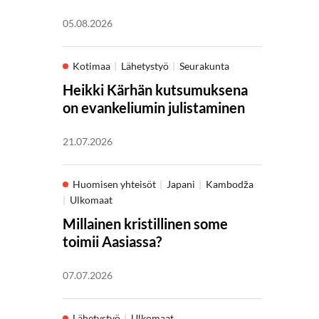
05.08.2026
Kotimaa
Lähetystyö
Seurakunta
Heikki Kärhän kutsumuksena
on evankeliumin julistaminen
21.07.2026
Huomisen yhteisöt
Japani
Kambodža
Ulkomaat
Millainen kristillinen some
toimii Aasiassa?
07.07.2026
Lähetystyö
Ulkomaat