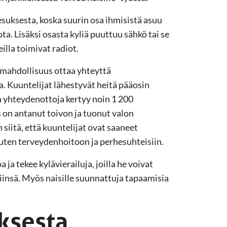
esuksesta, koska suurin osa ihmisistä asuu
ota. Lisäksi osasta kyliä puuttuu sähkö tai se
illa toimivat radiot.
n mahdollisuus ottaa yhteyttä
ta. Kuuntelijat lähestyvät heitä pääosin
 yhteydenottoja kertyy noin 1 200
s on antanut toivon ja tuonut valon
 siitä, että kuuntelijat ovat saaneet
 kuten terveydenhoitoon ja perhesuhteisiin.
 ja tekee kylävierailuja, joilla he voivat
iinsä. Myös naisille suunnattuja tapaamisia
ksesta