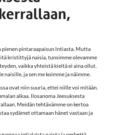
kerrallaan,
pienen pintaraapaisun Intiasta. Mutta
äitä kristittyjä naisia, tunsimme olevamme
yden, vaikka yhteistä kieltä ei aina ollut.
e naisille, ja sen me koimme ja näimme.
sa ovat niin suuria, ettei niille voi mitään.
umalan alkaa. Ilosanoma Jeesuksesta
rrallaan. Meidän tehtävämme on kertoa
mistaa sydämet ottamaan hänet vastaan ja
eampaa intialaista naista ja perhettä.