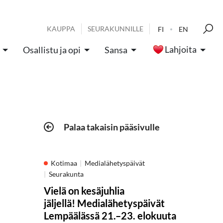
KAUPPA
SEURAKUNNILLE
FI
EN
Lahjoita
Osallistu ja opi
Sansa
Palaa takaisin pääsivulle
Kotimaa
Medialähetyspäivät
Seurakunta
Vielä on kesäjuhlia
jäljellä! Medialähetyspäivät
Lempäälässä 21.–23. elokuuta