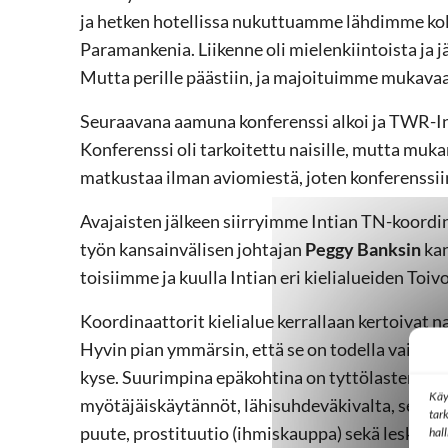
ja hetken hotellissa nukuttuamme lähdimme ko
Paramankenia. Liikenne oli mielenkiintoista ja 
Mutta perille päästiin, ja majoituimme mukava
Seuraavana aamuna konferenssi alkoi ja TWR-Inti
Konferenssi oli tarkoitettu naisille, mutta muka
matkustaa ilman aviomiestä, joten konferenssiin
Avajaisten jälkeen siirryimme Intian TN-koordi
työn kansainvälisen johtajan
Peggy Banksin
kan
toisiimme ja kuulla Intian eri kielialueiden Toivo
Koordinaattorit kielialue kerrallaan kertoivat n
Hyvin pian ymmärsin, että se on todella vaikea −
kyse. Suurimpina epäkohtina on tyttölasten huon
Käy
myötäjäiskäytännöt, lähisuhdeväkivalta, seksuaa
tar
puute, prostituutio (ihmiskauppa) sekä leskien
hal