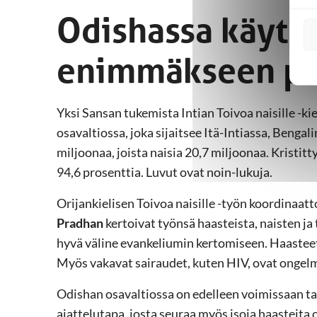
Odishassa käyte
enimmäkseen pat
Yksi Sansan tukemista Intian Toivoa naisille -ki
osavaltiossa, joka sijaitsee Itä-Intiassa, Bengal
miljoonaa, joista naisia 20,7 miljoonaa. Kristitt
94,6 prosenttia. Luvut ovat noin-lukuja.
Orijankielisen Toivoa naisille -työn koordinaatt
Pradhan
kertoivat työnsä haasteista, naisten ja 
hyvä väline evankeliumin kertomiseen. Haasteet
Myös vakavat sairaudet, kuten HIV, ovat ongel
Odishan osavaltiossa on edelleen voimissaan ta
ajattelutapa, josta seuraa myös isoja haasteita o