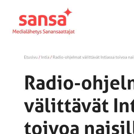
Etusivu
/
Intia
/
Radio-ohjelmat välittävät Intiassa toivoa nai
Radio-ohjel
välittävät In
toivoa naisil