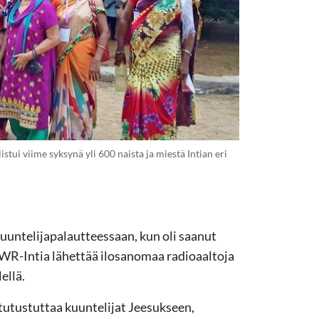
stui viime syksynä yli 600 naista ja miestä Intian eri
kuuntelijapalautteessaan, kun oli saanut
 TWR-Intia lähettää ilosanomaa radioaaltoja
ellä.
 tutustuttaa kuuntelijat Jeesukseen,