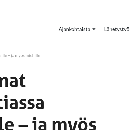
Ajankohtaista
Lähetystyö
sille – ja myös miehille
mat
tiassa
le – ja myös