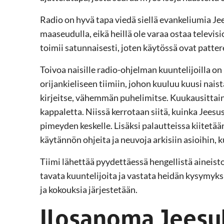
Radio on hyvä tapa viedä siellä evankeliumia Je
maaseudulla, eikä heillä ole varaa ostaa televisi
toimii satunnaisesti, joten käytössä ovat pattere
Toivoa naisille radio-ohjelman kuuntelijoilla o
orijankieliseen tiimiin, johon kuuluu kuusi nais
kirjeitse, vähemmän puhelimitse. Kuukausittain
kappaletta. Niissä kerrotaan siitä, kuinka Jeesu
pimeyden keskelle. Lisäksi palautteissa kiitetään
käytännön ohjeita ja neuvoja arkisiin asioihin,
Tiimi lähettää pyydettäessä hengellistä aineistoa
tavata kuuntelijoita ja vastata heidän kysymyks
ja kokouksia järjestetään.
Ilosanoma Jeesu