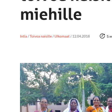
miehille
Intia
/
Toivoa naisille
/
Ulkomaat
/
12.04.2018
5 m