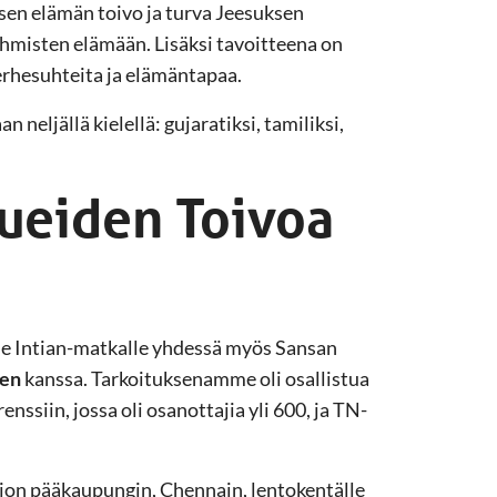
sen elämän toivo ja turva Jeesuksen
hmisten elämään. Lisäksi tavoitteena on
rhesuhteita ja elämäntapaa.
 neljällä kielellä: gujaratiksi, tamiliksi,
lueiden Toivoa
le Intian-matkalle yhdessä myös Sansan
ken
kanssa. Tarkoituksenamme oli osallistua
nssiin, jossa oli osanottajia yli 600, ja TN-
on pääkaupungin, Chennain, lentokentälle