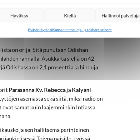
tään
Hyväksy
Kiellä
Hallinnoi palveluja
teriradioita
Evästekäytäntö
Sansan tietosuoja- ja rekisteriseloste
elistä on orija. Sitä puhutaan Odishan
inlahden rannalla. Asukkaita siellä on 42
yjä Odishassa on 2,1 prosenttia ja hinduja
orit
Parasanna Kv. Rebecca
ja
Kalyani
tyttöjen asemasta sekä siitä, miksi radio on
 ovat samat kuin laajemminkin Intiassa.
mana.
ikausko ja sen hallitsema perinteinen
rijankielisessä Toivoa naisille -työssä.