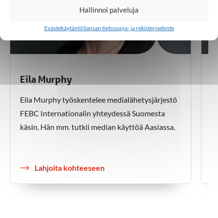
Hallinnoi palveluja
Evästekäytäntö
Sansan tietosuoja- ja rekisteriseloste
Eila Murphy
E
Eila Murphy työskentelee medialähetysjärjestö
Er
FEBC Internationalin yhteydessä Suomesta
me
käsin. Hän mm. tutkii median käyttöä Aasiassa.
ko
Lahjoita kohteeseen