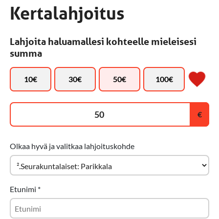
Kertalahjoitus
Lahjoita haluamallesi kohteelle mieleisesi
summa
10
€
30
€
50
€
100
€
Olkaa hyvä ja valitkaa lahjoituskohde
Etunimi
*