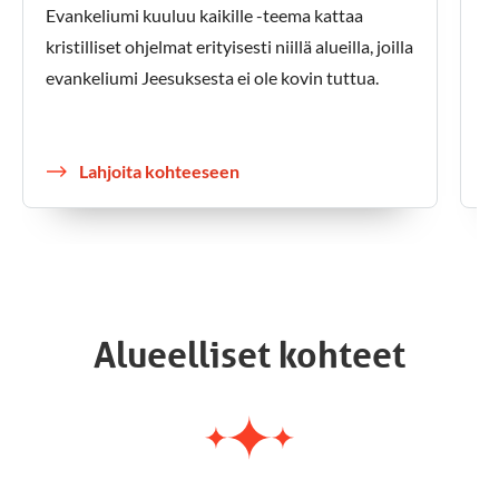
Evankeliumi kuuluu kaikille -teema kattaa
Ih
kristilliset ohjelmat erityisesti niillä alueilla, joilla
va
evankeliumi Jeesuksesta ei ole kovin tuttua.
vä
el
Lahjoita kohteeseen
Alueelliset kohteet