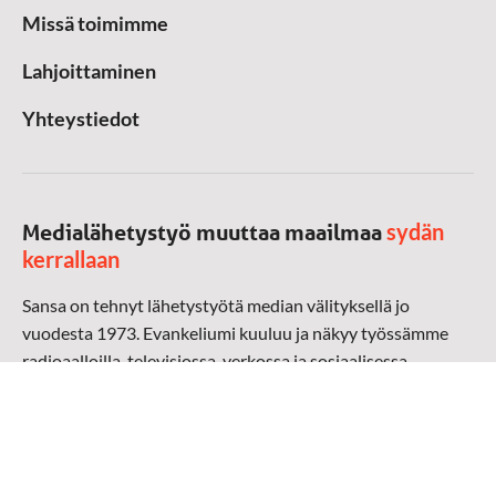
Missä toimimme
Lahjoittaminen
Yhteystiedot
sydän
Medialähetystyö muuttaa maailmaa
kerrallaan
Sansa on tehnyt lähetystyötä median välityksellä jo
vuodesta 1973. Evankeliumi kuuluu ja näkyy työssämme
radioaalloilla, televisiossa, verkossa ja sosiaalisessa
mediassa ympäri maailman. Kohtaamme ihmisen hänen
omalla kielellään, aidosti arjen keskellä.
Mediapankki