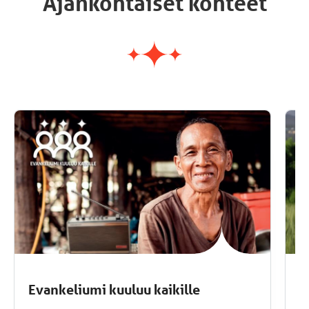
Ajankohtaiset kohteet
Evankeliumi kuuluu kaikille
I