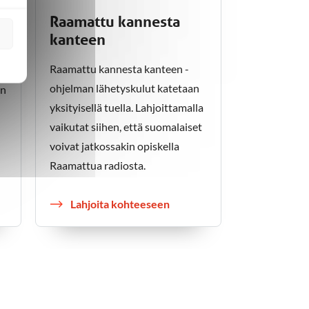
Raamattu kannesta
kanteen
Raamattu kannesta kanteen -
ohjelman lähetyskulut katetaan
en
yksityisellä tuella. Lahjoittamalla
vaikutat siihen, että suomalaiset
voivat jatkossakin opiskella
Raamattua radiosta.
Lahjoita kohteeseen