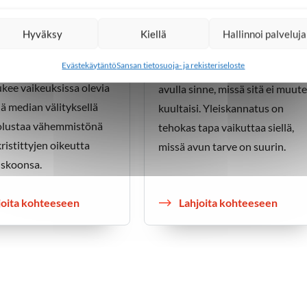
arvo ja oikeus
Yleiskannatus
Hyväksy
Kiellä
Hallinnoi palveluja
a
Sansa vie evankeliumia
Evästekäytäntö
Sansan tietosuoja- ja rekisteriseloste
o ja oikeus uskoa -
kustannustehokkaasti median
kee vaikeuksissa olevia
avulla sinne, missä sitä ei muut
yjä median välityksellä
kuultaisi. Yleiskannatus on
olustaa vähemmistönä
tehokas tapa vaikuttaa siellä,
kristittyjen oikeutta
missä avun tarve on suurin.
skoonsa.
joita kohteeseen
Lahjoita kohteeseen