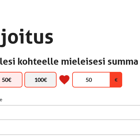
joitus
lesi kohteelle mieleisesi summa
50
€
100
€
de