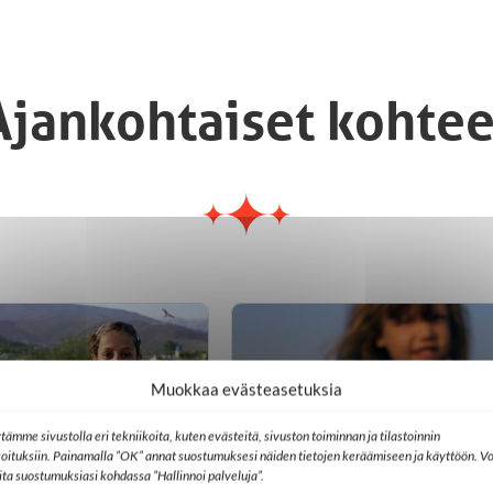
Ajankohtaiset kohtee
Muokkaa evästeasetuksia
tämme sivustolla eri tekniikoita, kuten evästeitä, sivuston toiminnan ja tilastoinnin
koituksiin. Painamalla ”OK” annat suostumuksesi näiden tietojen keräämiseen ja käyttöön. Vo
lita suostumuksiasi kohdassa ”Hallinnoi palveluja”.