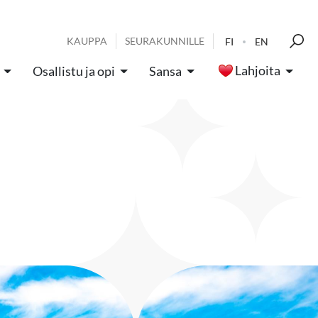
KAUPPA
SEURAKUNNILLE
FI
EN
Lahjoita
Osallistu ja opi
Sansa