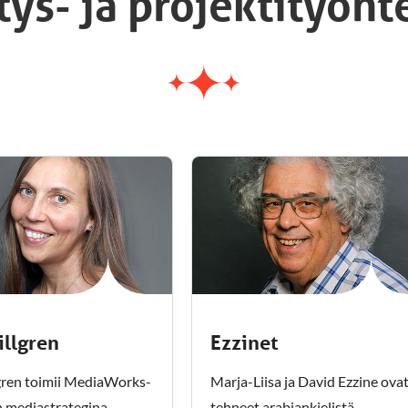
ys- ja projektityönt
illgren
Ezzinet
lgren toimii MediaWorks-
Marja-Liisa ja David Ezzine ova
n mediastrategina
tehneet arabiankielistä