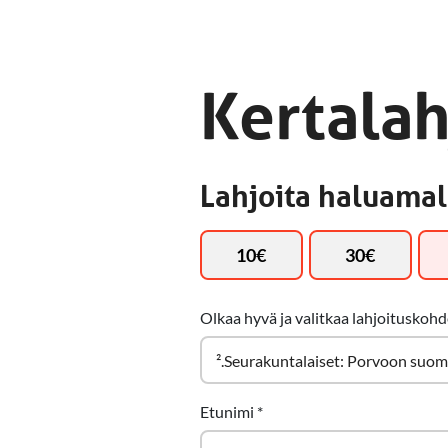
Kertalah
Lahjoita haluamal
10
€
30
€
Olkaa hyvä ja valitkaa lahjoituskoh
Etunimi
*