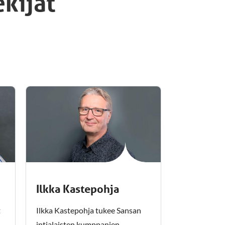
ekijät
Ilkka Kastepohja
t
Ilkka Kastepohja tukee Sansan
intialaisten kumppanien