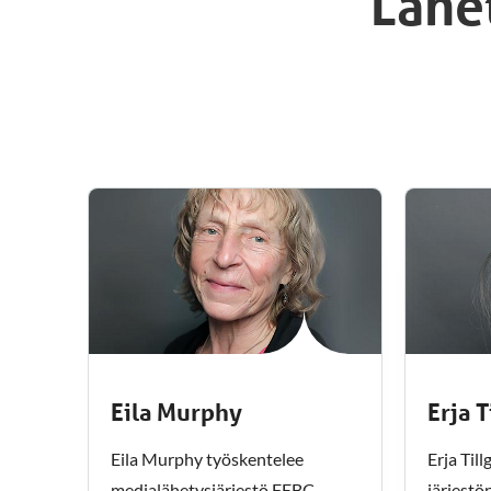
Lähet
Eila Murphy
Erja T
Eila Murphy työskentelee
Erja Til
medialähetysjärjestö FEBC
järjestö