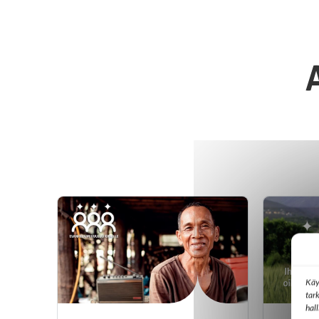
Käy
tar
hal