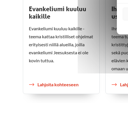
Evankeliumi kuuluu
Ihmis
kaikille
usko
Evankeliumi kuuluu kaikille -
Ihmisarv
teema kattaa kristilliset ohjelmat
teema tu
erityisesti niillä alueilla, joilla
kristitt
evankeliumi Jeesuksesta ei ole
sekä pu
kovin tuttua.
elävien 
omaan u
Lahjoita kohteeseen
Lah