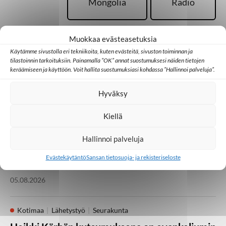
Mongolia
Radio
Muokkaa evästeasetuksia
Käytämme sivustolla eri tekniikoita, kuten evästeitä, sivuston toiminnan ja
tilastoinnin tarkoituksiin. Painamalla ”OK” annat suostumuksesi näiden tietojen
keräämiseen ja käyttöön. Voit hallita suostumuksiasi kohdassa ”Hallinnoi palveluja”.
Palaa takaisin pääsivulle
Hyväksy
Kotimaa
Medialähetyspäivät
Seurakunta
Kiellä
Vielä on kesäjuhlia
Hallinnoi palveluja
jäljellä! Medialähetyspäivät Lempäälässä 21.–
23. elokuuta
Evästekäytäntö
Sansan tietosuoja- ja rekisteriseloste
05.08.2026
Kotimaa
Lähetystyö
Seurakunta