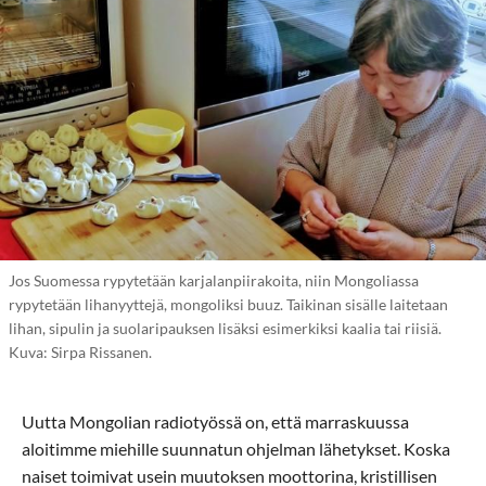
Jos Suomessa rypytetään karjalanpiirakoita, niin Mongoliassa
rypytetään lihanyyttejä, mongoliksi buuz. Taikinan sisälle laitetaan
lihan, sipulin ja suolaripauksen lisäksi esimerkiksi kaalia tai riisiä.
Kuva: Sirpa Rissanen.
Uutta Mongolian radiotyössä on, että marraskuussa
aloitimme miehille suunnatun ohjelman lähetykset. Koska
naiset toimivat usein muutoksen moottorina, kristillisen