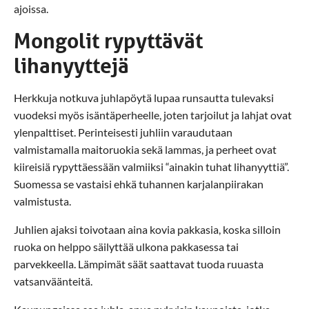
ajoissa.
Mongolit rypyttävät
lihanyyttejä
Herkkuja notkuva juhlapöytä lupaa runsautta tulevaksi
vuodeksi myös isäntäperheelle, joten tarjoilut ja lahjat ovat
ylenpalttiset. Perinteisesti juhliin varaudutaan
valmistamalla maitoruokia sekä lammas, ja perheet ovat
kiireisiä rypyttäessään valmiiksi “ainakin tuhat lihanyyttiä”.
Suomessa se vastaisi ehkä tuhannen karjalanpiirakan
valmistusta.
Juhlien ajaksi toivotaan aina kovia pakkasia, koska silloin
ruoka on helppo säilyttää ulkona pakkasessa tai
parvekkeella. Lämpimät säät saattavat tuoda ruuasta
vatsanväänteitä.