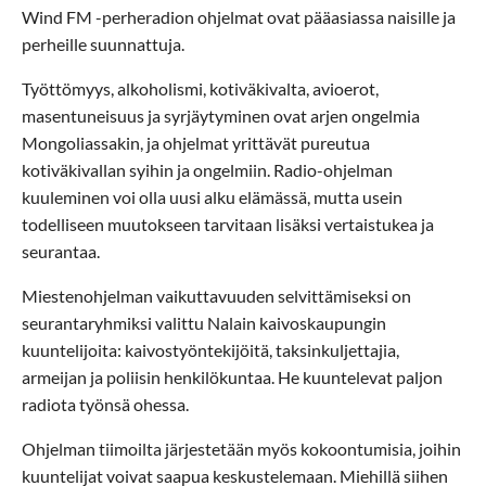
Wind FM -perheradion ohjelmat ovat pääasiassa naisille ja
perheille suunnattuja.
Työttömyys, alkoholismi, kotiväkivalta, avioerot,
masentuneisuus ja syrjäytyminen ovat arjen ongelmia
Mongoliassakin, ja ohjelmat yrittävät pureutua
kotiväkivallan syihin ja ongelmiin. Radio-ohjelman
kuuleminen voi olla uusi alku elämässä, mutta usein
todelliseen muutokseen tarvitaan lisäksi vertaistukea ja
seurantaa.
Miestenohjelman vaikuttavuuden selvittämiseksi on
seurantaryhmiksi valittu Nalain kaivoskaupungin
kuuntelijoita: kaivostyöntekijöitä, taksinkuljettajia,
armeijan ja poliisin henkilökuntaa. He kuuntelevat paljon
radiota työnsä ohessa.
Ohjelman tiimoilta järjestetään myös kokoontumisia, joihin
kuuntelijat voivat saapua keskustelemaan. Miehillä siihen