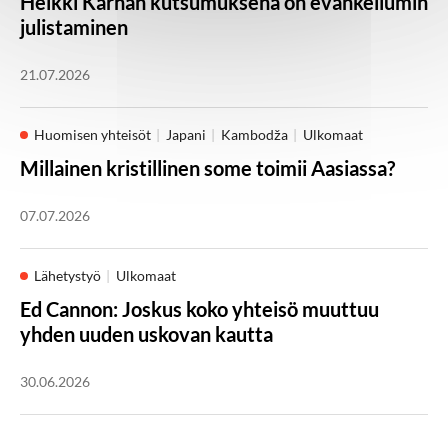
Heikki Kärhän kutsumuksena on evankeliumin
julistaminen
21.07.2026
Huomisen yhteisöt
Japani
Kambodža
Ulkomaat
Millainen kristillinen some toimii Aasiassa?
07.07.2026
Lähetystyö
Ulkomaat
Ed Cannon: Joskus koko yhteisö muuttuu
yhden uuden uskovan kautta
30.06.2026