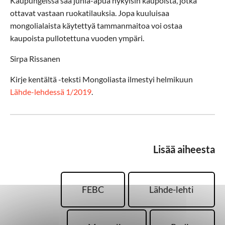
Kaupungeissa saa juhla-apua nykyisin kaupoista, jotka
ottavat vastaan ruokatilauksia. Jopa kuuluisaa
mongolialaista käytettyä tammanmaitoa voi ostaa
kaupoista pullotettuna vuoden ympäri.
Sirpa Rissanen
Kirje kentältä -teksti Mongoliasta ilmestyi helmikuun
Lähde-lehdessä 1/2019
.
Lisää aiheesta
FEBC
Lähde-lehti