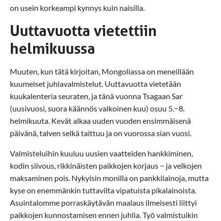
on usein korkeampi kynnys kuin naisilla.
Uuttavuotta vietettiin
helmikuussa
Muuten, kun tätä kirjoitan, Mongoliassa on meneillään
kuumeiset juhlavalmistelut. Uuttavuotta vietetään
kuukalenteria seuraten, ja tänä vuonna Tsagaan Sar
(uusivuosi, suora käännös valkoinen kuu) osuu 5.−8.
helmikuuta. Kevät alkaa uuden vuoden ensimmäisenä
päivänä, talven selkä taittuu ja on vuorossa sian vuosi.
Valmisteluihin kuuluu uusien vaatteiden hankkiminen,
kodin siivous, rikkinäisten paikkojen korjaus − ja velkojen
maksaminen pois. Nykyisin monilla on pankkilainoja, mutta
kyse on enemmänkin tuttavilta vipatuista pikalainoista.
Asuintalomme porraskäytävän maalaus ilmeisesti liittyi
paikkojen kunnostamisen ennen juhlia. Työ valmistuikin