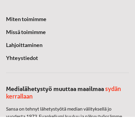
Miten toimimme
Missä toimimme
Lahjoittaminen
Yhteystiedot
sydän
Medialähetystyö muuttaa maailmaa
kerrallaan
Sansa on tehnyt lähetystyötä median välityksellä jo
vuodesta 1973. Evankeliumi kuuluu ja näkyy työssämme
radioaalloilla, televisiossa, verkossa ja sosiaalisessa
mediassa ympäri maailman. Kohtaamme ihmisen hänen