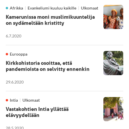
Afrikka
Evankeliumi kuuluu kaikille
Ulkomaat
Kamerunissa moni muslimikuuntelija
on sydämeltään kristitty
6.7.2020
Eurooppa
Kirkkohistoria osoittaa, että
pandemioista on selvitty ennenkin
29.6.2020
Intia
Ulkomaat
Vastakohtien Intia yllättää
elävyydellään
28.5.2020