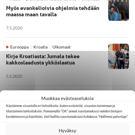
Myös evankelioivia ohjelmia tehdään
maassa maan tavalla
7.5.2020
Eurooppa
Kroatia
Ulkomaat
Kirje Kroatiasta: Jumala tekee
kakkoslaadusta ykköslaatua
5.5.2020
Afrikka
Kotimaa
Lähetystyö
Muokkaa evästeasetuksia
Hän pitää meistä huolen
Käytämme sivustolla eri tekniikoita, kuten evästeitä, sivuston toiminnan ja
tilastoinnin tarkoituksiin. Painamalla ”OK” annat suostumuksesi näiden tietojen
keräämiseen ja käyttöön. Voit hallita suostumuksiasi kohdassa ”Hallinnoi palveluja”.
30.4.2020
Hyväksy