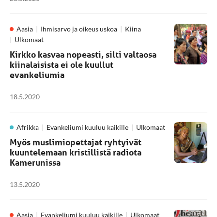
Aasia
Ihmisarvo ja oikeus uskoa
Kiina
Ulkomaat
Kirkko kasvaa nopeasti, silti valtaosa
kiinalaisista ei ole kuullut
evankeliumia
18.5.2020
Afrikka
Evankeliumi kuuluu kaikille
Ulkomaat
Myös muslimiopettajat ryhtyivät
kuuntelemaan kristillistä radiota
Kamerunissa
13.5.2020
Aasia
Evankeliumi kuuluu kaikille
Ulkomaat