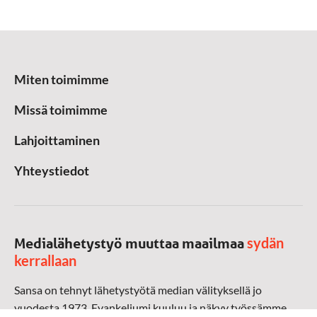
Miten toimimme
Missä toimimme
Lahjoittaminen
Yhteystiedot
sydän
Medialähetystyö muuttaa maailmaa
kerrallaan
Sansa on tehnyt lähetystyötä median välityksellä jo
vuodesta 1973. Evankeliumi kuuluu ja näkyy työssämme