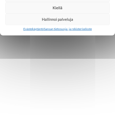
1
2
3
4
5
…
11
Kiellä
Hallinnoi palveluja
Evästekäytäntö
Sansan tietosuoja- ja rekisteriseloste