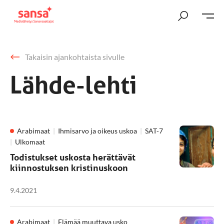
Takaisin ajankohtaista sivulle
Lähde-lehti
Arabimaat
Ihmisarvo ja oikeus uskoa
SAT-7
Ulkomaat
Todistukset uskosta herättävät
kiinnostuksen kristinuskoon
9.4.2021
Arabimaat
Elämää muuttava usko