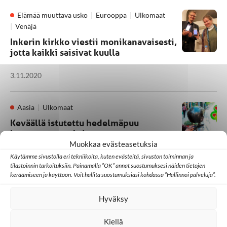
Elämää muuttava usko
Eurooppa
Ulkomaat
Venäjä
Inkerin kirkko viestii monikanavaisesti,
jotta kaikki saisivat kuulla
3.11.2020
Aasia
Ulkomaat
Keväällä istutettu hedelmäpuu
kasvattaa nyt oksia
Muokkaa evästeasetuksia
16.10.2020
Käytämme sivustolla eri tekniikoita, kuten evästeitä, sivuston toiminnan ja
tilastoinnin tarkoituksiin. Painamalla ”OK” annat suostumuksesi näiden tietojen
keräämiseen ja käyttöön. Voit hallita suostumuksiasi kohdassa ”Hallinnoi palveluja”.
Hyväksy
1
2
3
4
…
11
Kiellä