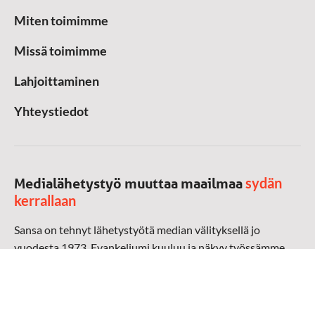
Miten toimimme
Missä toimimme
Lahjoittaminen
Yhteystiedot
sydän
Medialähetystyö muuttaa maailmaa
kerrallaan
Sansa on tehnyt lähetystyötä median välityksellä jo
vuodesta 1973. Evankeliumi kuuluu ja näkyy työssämme
radioaalloilla, televisiossa, verkossa ja sosiaalisessa
mediassa ympäri maailman. Kohtaamme ihmisen hänen
omalla kielellään, aidosti arjen keskellä.