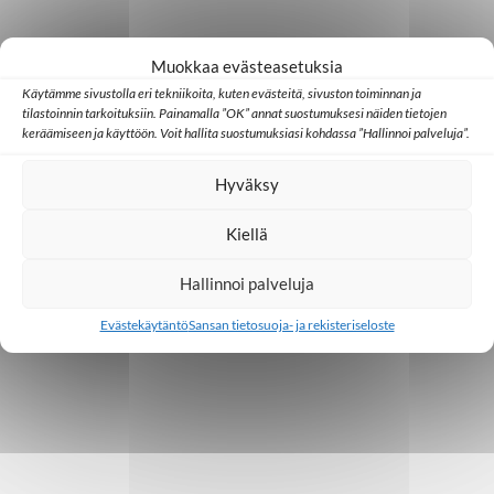
Muokkaa evästeasetuksia
Käytämme sivustolla eri tekniikoita, kuten evästeitä, sivuston toiminnan ja
tilastoinnin tarkoituksiin. Painamalla ”OK” annat suostumuksesi näiden tietojen
keräämiseen ja käyttöön. Voit hallita suostumuksiasi kohdassa ”Hallinnoi palveluja”.
Hyväksy
Kiellä
Hallinnoi palveluja
Evästekäytäntö
Sansan tietosuoja- ja rekisteriseloste