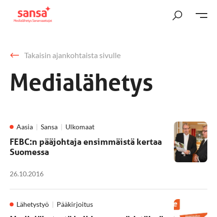
Takaisin ajankohtaista sivulle
Medialähetys
Aasia
Sansa
Ulkomaat
FEBC:n pääjohtaja ensimmäistä kertaa
Suomessa
26.10.2016
Lähetystyö
Pääkirjoitus