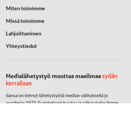
Miten toimimme
Missä toimimme
Lahjoittaminen
Yhteystiedot
sydän
Medialähetystyö muuttaa maailmaa
kerrallaan
Sansa on tehnyt lähetystyötä median välityksellä jo
vuodesta 1973. Evankeliumi kuuluu ja näkyy työssämme
radioaalloilla, televisiossa, verkossa ja sosiaalisessa
mediassa ympäri maailman. Kohtaamme ihmisen hänen
omalla kielellään, aidosti arjen keskellä.