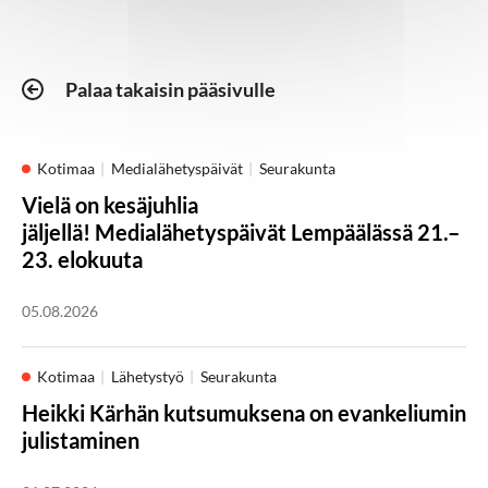
Palaa takaisin pääsivulle
Kotimaa
Medialähetyspäivät
Seurakunta
Vielä on kesäjuhlia
jäljellä! Medialähetyspäivät Lempäälässä 21.–
23. elokuuta
05.08.2026
Kotimaa
Lähetystyö
Seurakunta
Heikki Kärhän kutsumuksena on evankeliumin
julistaminen