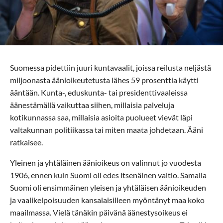
Suomessa pidettiin juuri kuntavaalit, joissa reilusta neljästä
miljoonasta äänioikeutetusta lähes 59 prosenttia käytti
ääntään. Kunta-, eduskunta- tai presidenttivaaleissa
äänestämällä vaikuttaa siihen, millaisia palveluja
kotikunnassa saa, millaisia asioita puolueet vievät läpi
valtakunnan politiikassa tai miten maata johdetaan. Ääni
ratkaisee.
Yleinen ja yhtäläinen äänioikeus on valinnut jo vuodesta
1906, ennen kuin Suomi oli edes itsenäinen valtio. Samalla
Suomi oli ensimmäinen yleisen ja yhtäläisen äänioikeuden
ja vaalikelpoisuuden kansalaisilleen myöntänyt maa koko
maailmassa. Vielä tänäkin päivänä äänestysoikeus ei