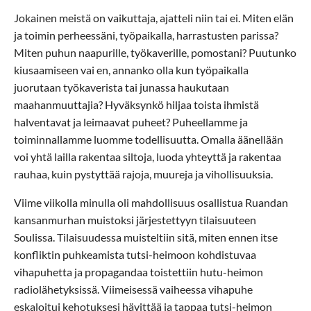
Jokainen meistä on vaikuttaja, ajatteli niin tai ei. Miten elän
ja toimin perheessäni, työpaikalla, harrastusten parissa?
Miten puhun naapurille, työkaverille, pomostani? Puutunko
kiusaamiseen vai en, annanko olla kun työpaikalla
juorutaan työkaverista tai junassa haukutaan
maahanmuuttajia? Hyväksynkö hiljaa toista ihmistä
halventavat ja leimaavat puheet? Puheellamme ja
toiminnallamme luomme todellisuutta. Omalla äänellään
voi yhtä lailla rakentaa siltoja, luoda yhteyttä ja rakentaa
rauhaa, kuin pystyttää rajoja, muureja ja vihollisuuksia.
Viime viikolla minulla oli mahdollisuus osallistua Ruandan
kansanmurhan muistoksi järjestettyyn tilaisuuteen
Soulissa. Tilaisuudessa muisteltiin sitä, miten ennen itse
konfliktin puhkeamista tutsi-heimoon kohdistuvaa
vihapuhetta ja propagandaa toistettiin hutu-heimon
radiolähetyksissä. Viimeisessä vaiheessa vihapuhe
eskaloitui kehotuksesi hävittää ja tappaa tutsi-heimon