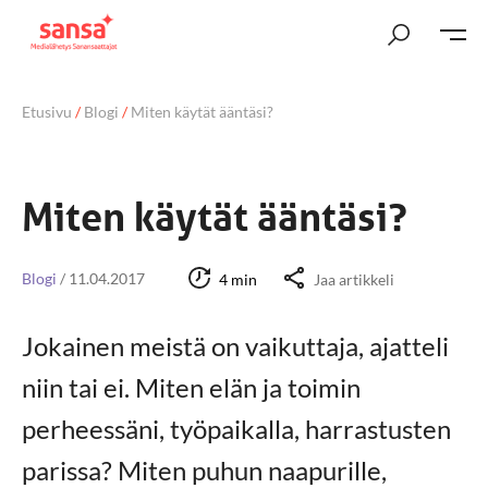
Etusivu
/
Blogi
/
Miten käytät ääntäsi?
Miten käytät ääntäsi?
Blogi
/
11.04.2017
4 min
Jaa artikkeli
Jokainen meistä on vaikuttaja, ajatteli
niin tai ei. Miten elän ja toimin
perheessäni, työpaikalla, harrastusten
parissa? Miten puhun naapurille,