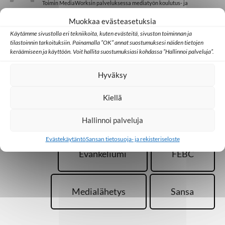
Toimin MediaWorksin palveluksessa mediatyön koulutus- ja
kehittämistehtävissä. Asemapaikka on Itävalta mutta työkenttä
Muokkaa evästeasetuksia
globaali. Mediastrategina autan paikallisia lähetystiimejä kristillisen
mediatyön sisällön, välinevalinnan ja kohdeyleisön tuntemisen
Käytämme sivustolla eri tekniikoita, kuten evästeitä, sivuston toiminnan ja
kysymyksissä. Innostun monenlaisista asioista, kuten historiasta ja
tilastoinnin tarkoituksiin. Painamalla ”OK” annat suostumuksesi näiden tietojen
kulttuurista, luonnossa liikkumisesta ja koripallosta sekä
keräämiseen ja käyttöön. Voit hallita suostumuksiasi kohdassa ”Hallinnoi palveluja”.
ranskalaisesta ruoanlaitosta. Olen koiraihminen ja rakastan jäätelöä.
Hyväksy
Kiellä
Lisää aiheesta
Hallinnoi palveluja
Evästekäytäntö
Sansan tietosuoja- ja rekisteriseloste
Evankeliumi
FEBC
Medialähetys
Sansa