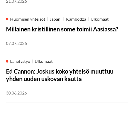
21.07.2026
Huomisen yhteisöt
Japani
Kambodža
Ulkomaat
Millainen kristillinen some toimii Aasiassa?
07.07.2026
Lähetystyö
Ulkomaat
Ed Cannon: Joskus koko yhteisö muuttuu
yhden uuden uskovan kautta
30.06.2026