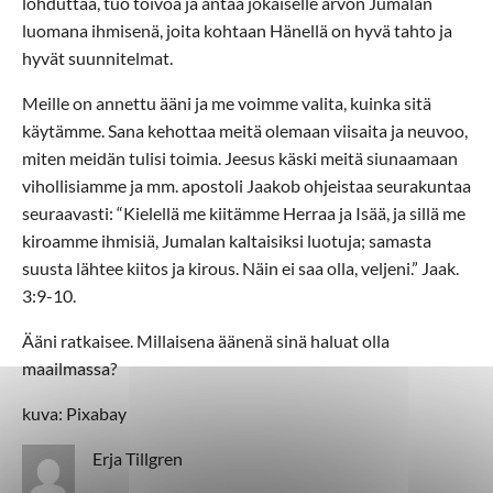
lohduttaa, tuo toivoa ja antaa jokaiselle arvon Jumalan
luomana ihmisenä, joita kohtaan Hänellä on hyvä tahto ja
hyvät suunnitelmat.
Meille on annettu ääni ja me voimme valita, kuinka sitä
käytämme. Sana kehottaa meitä olemaan viisaita ja neuvoo,
miten meidän tulisi toimia. Jeesus käski meitä siunaamaan
vihollisiamme ja mm. apostoli Jaakob ohjeistaa seurakuntaa
seuraavasti: “Kielellä me kiitämme Herraa ja Isää, ja sillä me
kiroamme ihmisiä, Jumalan kaltaisiksi luotuja; samasta
suusta lähtee kiitos ja kirous. Näin ei saa olla, veljeni.” Jaak.
3:9-10.
Ääni ratkaisee. Millaisena äänenä sinä haluat olla
maailmassa?
kuva: Pixabay
Erja Tillgren