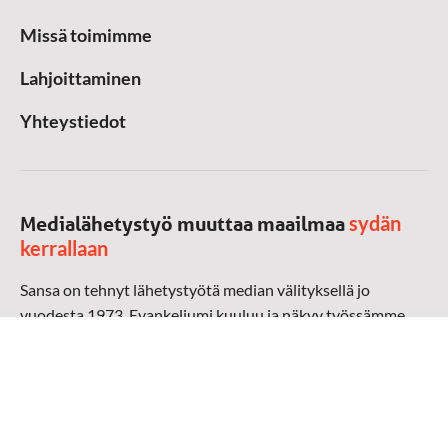
Missä toimimme
Lahjoittaminen
Yhteystiedot
sydän
Medialähetystyö muuttaa maailmaa
kerrallaan
Sansa on tehnyt lähetystyötä median välityksellä jo
vuodesta 1973. Evankeliumi kuuluu ja näkyy työssämme
radioaalloilla, televisiossa, verkossa ja sosiaalisessa
mediassa ympäri maailman. Kohtaamme ihmisen hänen
omalla kielellään, aidosti arjen keskellä.
Mediapankki