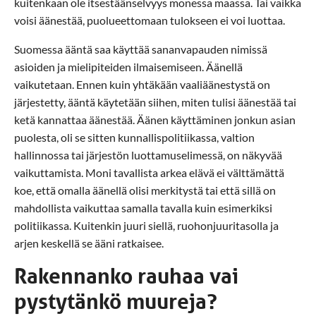
kuitenkaan ole itsestäänselvyys monessa maassa. Tai vaikka
voisi äänestää, puolueettomaan tulokseen ei voi luottaa.
Suomessa ääntä saa käyttää sananvapauden nimissä
asioiden ja mielipiteiden ilmaisemiseen. Äänellä
vaikutetaan. Ennen kuin yhtäkään vaaliäänestystä on
järjestetty, ääntä käytetään siihen, miten tulisi äänestää tai
ketä kannattaa äänestää. Äänen käyttäminen jonkun asian
puolesta, oli se sitten kunnallispolitiikassa, valtion
hallinnossa tai järjestön luottamuselimessä, on näkyvää
vaikuttamista. Moni tavallista arkea elävä ei välttämättä
koe, että omalla äänellä olisi merkitystä tai että sillä on
mahdollista vaikuttaa samalla tavalla kuin esimerkiksi
politiikassa. Kuitenkin juuri siellä, ruohonjuuritasolla ja
arjen keskellä se ääni ratkaisee.
Rakennanko rauhaa vai
pystytänkö muureja?