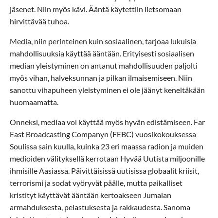
jäsenet. Niin myös kävi. Ääntä käytettiin lietsomaan
hirvittävää tuhoa.
Media, niin perinteinen kuin sosiaalinen, tarjoaa lukuisia
mahdollisuuksia käyttää ääntään. Erityisesti sosiaalisen
median yleistyminen on antanut mahdollisuuden paljolti
myös vihan, halveksunnan ja pilkan ilmaisemiseen. Niin
sanottu vihapuheen yleistyminen ei ole jäänyt keneltäkään
huomaamatta.
Onneksi, mediaa voi käyttää myös hyvän edistämiseen. Far
East Broadcasting Companyn (FEBC) vuosikokouksessa
Soulissa sain kuulla, kuinka 23 eri maassa radion ja muiden
medioiden välityksellä kerrotaan Hyvää Uutista miljoonille
ihmisille Aasiassa. Päivittäisissä uutisissa globaalit kriisit,
terrorismi ja sodat vyöryvät päälle, mutta paikalliset
kristityt käyttävät ääntään kertoakseen Jumalan
armahduksesta, pelastuksesta ja rakkaudesta. Sanoma