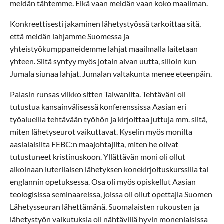
meidän tähtemme. Eikä vaan meidän vaan koko maailman.
Konkreettisesti jakaminen lähetystyössä tarkoittaa sitä,
että meidän lahjamme Suomessa ja
yhteistyökumppaneidemme lahjat maailmalla laitetaan
yhteen. Siitä syntyy myös jotain aivan uutta, silloin kun
Jumala siunaa lahjat. Jumalan valtakunta menee eteenpäin.
Palasin runsas viikko sitten Taiwanilta. Tehtäväni oli
tutustua kansainvälisessä konferenssissa Aasian eri
työalueilla tehtävään työhön ja kirjoittaa juttuja mm. siitä,
miten lähetyseurot vaikuttavat. Kyselin myös monilta
aasialaisilta FEBC:n maajohtajilta, miten he olivat
tutustuneet kristinuskoon. Yllättävän moni oli ollut
aikoinaan luterilaisen lähetyksen konekirjoituskurssilla tai
englannin opetuksessa. Osa oli myös opiskellut Aasian
teologisissa seminaareissa, joissa oli ollut opettajia Suomen
Lähetysseuran lähettämänä. Suomalaisten rukousten ja
lähetystyön vaikutuksia oli nähtävillä hyvin monenlaisissa