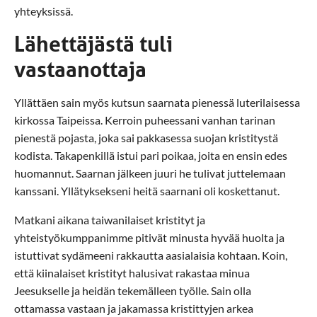
yhteyksissä.
Lähettäjästä tuli
vastaanottaja
Yllättäen sain myös kutsun saarnata pienessä luterilaisessa
kirkossa Taipeissa. Kerroin puheessani vanhan tarinan
pienestä pojasta, joka sai pakkasessa suojan kristitystä
kodista. Takapenkillä istui pari poikaa, joita en ensin edes
huomannut. Saarnan jälkeen juuri he tulivat juttelemaan
kanssani. Yllätyksekseni heitä saarnani oli koskettanut.
Matkani aikana taiwanilaiset kristityt ja
yhteistyökumppanimme pitivät minusta hyvää huolta ja
istuttivat sydämeeni rakkautta aasialaisia kohtaan. Koin,
että kiinalaiset kristityt halusivat rakastaa minua
Jeesukselle ja heidän tekemälleen työlle. Sain olla
ottamassa vastaan ja jakamassa kristittyjen arkea