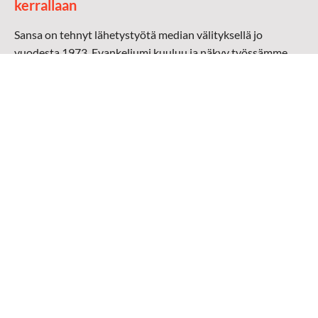
kerrallaan
Sansa on tehnyt lähetystyötä median välityksellä jo
vuodesta 1973. Evankeliumi kuuluu ja näkyy työssämme
radioaalloilla, televisiossa, verkossa ja sosiaalisessa
mediassa ympäri maailman. Kohtaamme ihmisen hänen
omalla kielellään, aidosti arjen keskellä.
Mediapankki
➔
Sansan materiaali
➔
Raamattu kannesta kanteen materiaali
➔
Toivoa naisille materiaali
Medialähetys Sanansaattajat ry
Y-tunnus: 0202008-0