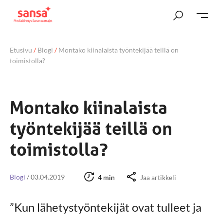
Etusivu
/
Blogi
/
Montako kiinalaista työntekijää teillä on
toimistolla?
Montako kiinalaista
työntekijää teillä on
toimistolla?
Blogi
/
03.04.2019
4 min
Jaa artikkeli
”Kun lähetystyöntekijät ovat tulleet ja