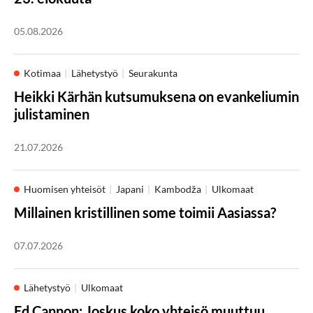
05.08.2026
Kotimaa
Lähetystyö
Seurakunta
Heikki Kärhän kutsumuksena on evankeliumin
julistaminen
21.07.2026
Huomisen yhteisöt
Japani
Kambodža
Ulkomaat
Millainen kristillinen some toimii Aasiassa?
07.07.2026
Lähetystyö
Ulkomaat
Ed Cannon: Joskus koko yhteisö muuttuu