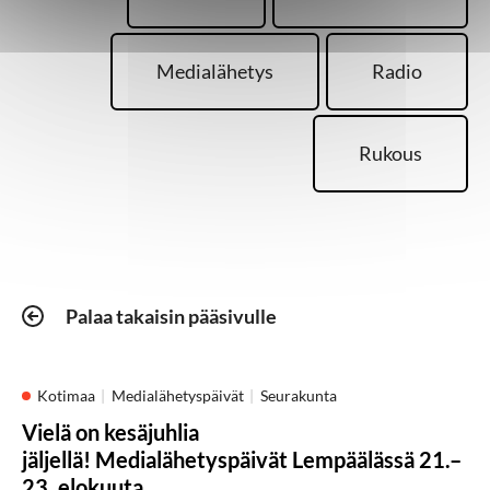
Medialähetys
Radio
Rukous
Palaa takaisin pääsivulle
Kotimaa
Medialähetyspäivät
Seurakunta
Vielä on kesäjuhlia
jäljellä! Medialähetyspäivät Lempäälässä 21.–
23. elokuuta