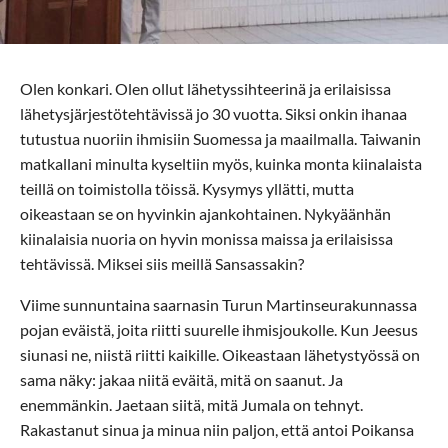
Olen konkari. Olen ollut lähetyssihteerinä ja erilaisissa
lähetysjärjestötehtävissä jo 30 vuotta. Siksi onkin ihanaa
tutustua nuoriin ihmisiin Suomessa ja maailmalla. Taiwanin
matkallani minulta kyseltiin myös, kuinka monta kiinalaista
teillä on toimistolla töissä. Kysymys yllätti, mutta
oikeastaan se on hyvinkin ajankohtainen. Nykyäänhän
kiinalaisia nuoria on hyvin monissa maissa ja erilaisissa
tehtävissä. Miksei siis meillä Sansassakin?
Viime sunnuntaina saarnasin Turun Martinseurakunnassa
pojan eväistä, joita riitti suurelle ihmisjoukolle. Kun Jeesus
siunasi ne, niistä riitti kaikille. Oikeastaan lähetystyössä on
sama näky: jakaa niitä eväitä, mitä on saanut. Ja
enemmänkin. Jaetaan siitä, mitä Jumala on tehnyt.
Rakastanut sinua ja minua niin paljon, että antoi Poikansa