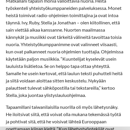
Matkallani tapasin monia valloittavia nuoria. Heitä
työskenteli yhteistyökumppaneiden palveluksessa. Monet
heistä toimivat radio-ohjelmien toimittajina ja ovat intoa
täynnä. Ivy, Ruby, Stella ja Jonathan – olen kiitollinen, että
sain viettää aikaa kanssanne. Nuorten maailmassa
kännykät ja musiikki ovat tärkeitä välineitä tavoittaa toisia
nuoria. Yhteistyökumppanimme ovat valinneet viisaasti,
kun ovat palkanneet nuoria ohjelmien tuottajia. Ohjelmissa
käytetään paljon musiikkia. “Kuuntelijat kyselevät usein
lauluista lisätietoa. Se on helppo tapa ottaa yhteyttä.
Samalle he usein kertovat, että laulun teksti puhutteli heitä
ja siitä voidaan aloittaa sitten keskustelu. Nykyään
palautteet tulevat sähköpostilla tai tekstareilla,” kertoo
Stella, joka juontaa ylistyslauluohjelmaa.
Tapaamillani taiwanilaisilla nuorilla oli myös lähetysnäky.
He iloitsivat siitä, että voivat olla mukana tekemässä työtä
ja pohtivat sitä, että he voisivat lähteä Eurooppaan
opettamaan kiinan kieltä. “Kun lähetystyöntekijät ovat