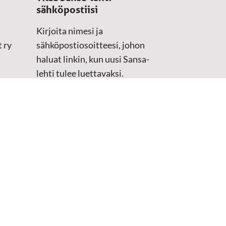
sähköpostiisi
Kirjoita nimesi ja
 ry
sähköpostiosoitteesi, johon
haluat linkin, kun uusi Sansa-
lehti tulee luettavaksi.
Tilaustiedot kirjataan
asiakasteristeriimme.
Sähköposti
(Pakollinen)
Etunimi
Sukunimi
Tarkistus