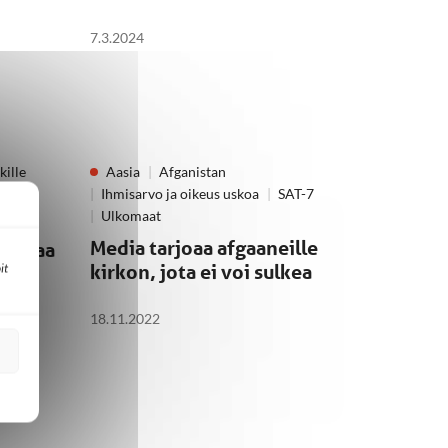
7.3.2024
kille
Aasia
Afganistan
Ihmisarvo ja oikeus uskoa
SAT-7
Ulkomaat
:
Media tarjoaa afgaaneille
umalaa
it
kirkon, jota ei voi sulkea
18.11.2022