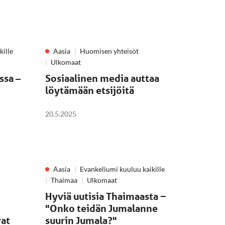
kille
Aasia
Huomisen yhteisöt
Ulkomaat
ssa –
Sosiaalinen media auttaa
löytämään etsijöitä
20.5.2025
Aasia
Evankeliumi kuuluu kaikille
Thaimaa
Ulkomaat
Hyviä uutisia Thaimaasta −
"Onko teidän Jumalanne
vat
suurin Jumala?"