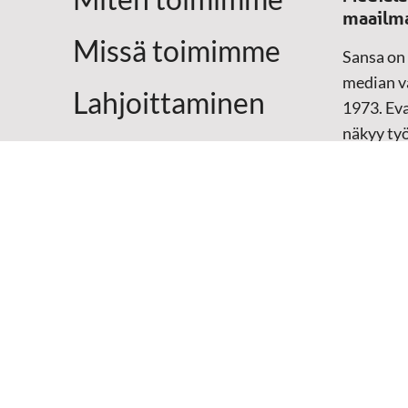
maailm
Missä toimimme
Sansa on
median vä
Lahjoittaminen
1973. Eva
näkyy ty
Yhteystiedot
televisio
sosiaali
maailma
hänen oma
arjen kesk
Mediap
➔
Sansan
➔
Raamat
materiaal