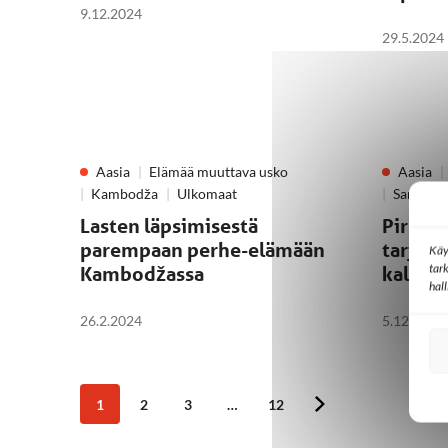
9.12.2024
29.5.2024
Aasia
Elämää muuttava usko
Aasia
Kambodža
Ulkomaat
Sansa-le
Lasten läpsimisestä
Pirsta
parempaan perhe-elämään
tarjoaa
Käy
tar
Kambodžassa
kalansa
hal
26.2.2024
5.12.2023
1
2
3
…
12