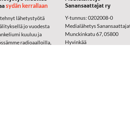
sydän kerrallaan
Sanansaattajat ry
aa
Y-tunnus: 0202008-0
 tehnyt lähetystyötä
Medialähetys Sanansaattajat
lityksellä jo vuodesta
Munckinkatu 67, 05800
nkeliumi kuuluu ja
Hyvinkää
össämme radioaalloilla,
ssa, verkossa ja
➔
Yhteydenottolomake
sessa mediassa ympäri
n. Kohtaamme ihmisen
Lahjoitustili:
lla kielellään, aidosti
FI37 5062 0320 0320 18
ellä.
Keräyslupa:
Manner-Suomi
RA/2020/1017
ankki
Verkkolaskutusosoite
 materiaali
(ostolaskut)
tu kannesta kanteen
i