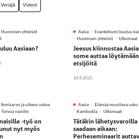
Venäjä
Videot
Huomisen yhteisöt
Aasia
Evankeliumi kuuluu kai
t
Huomisen yhteisöt
Ulkomaat
uuluu Aasiaan?
Jeesus kiinnostaa Aasia
some auttaa löytämään
etsijöitä
5
16.9.2025
Ihmisarvo ja oikeus uskoa
Aasia
Elämää muuttava usko
Toivoa naisille
Kambodža
Ulkomaat
naisille -työ on
Tätäkin lähetysvaroilla
tunut nyt myös
saadaan aikaan:
in
Perheseminaarit autta