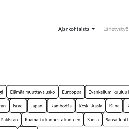
Ajankohtaista
Lähetystyö
gi
Elämää muuttava usko
Eurooppa
Evankeliumi kuuluu k
ran
Israel
Japani
Kambodža
Keski-Aasia
Kiina
K
Pakistan
Raamattu kannesta kanteen
Sansa
Sansa-lehti