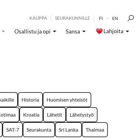
KAUPPA
SEURAKUNNILLE
FI
EN
Lahjoita
Osallistu ja opi
Sansa
aikille
Historia
Huomisen yhteisöt
otimaa
Kroatia
Lähetit
Lähetystyö
SAT-7
Seurakunta
Sri Lanka
Thaimaa