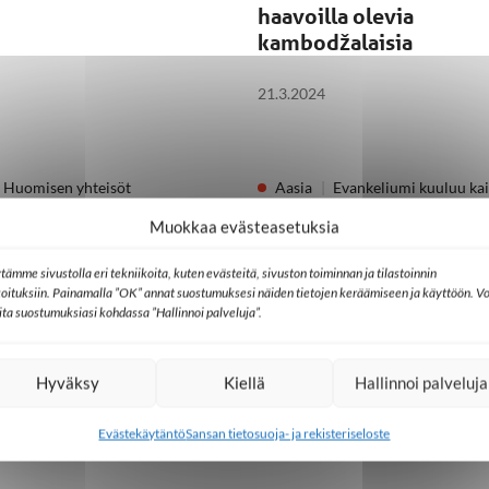
haavoilla olevia
kambodžalaisia
21.3.2024
Huomisen yhteisöt
Aasia
Evankeliumi kuuluu kai
hti
Ulkomaat
Kambodža
Ulkomaat
Muokkaa evästeasetuksia
leinen mediamaisema
Kambodžalainen Bopha
 myös Pietarin
Tärkeintä on palvella J
tämme sivustolla eri tekniikoita, kuten evästeitä, sivuston toiminnan ja tilastoinnin
koituksiin. Painamalla ”OK” annat suostumuksesi näiden tietojen keräämiseen ja käyttöön. Vo
aliita
lita suostumuksiasi kohdassa ”Hallinnoi palveluja”.
29.6.2023
Hyväksy
Kiellä
Hallinnoi palveluja
Evästekäytäntö
Sansan tietosuoja- ja rekisteriseloste