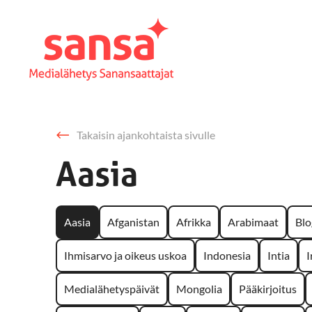
Takaisin ajankohtaista sivulle
Aasia
Aasia
Afganistan
Afrikka
Arabimaat
Blo
Ihmisarvo ja oikeus uskoa
Indonesia
Intia
I
Medialähetyspäivät
Mongolia
Pääkirjoitus