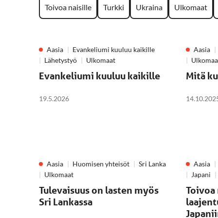
Toivoa naisille
Turkki
Ukraina
Ulkomaat
Aasia
Evankeliumi kuuluu kaikille
Aasia
Lähetystyö
Ulkomaat
Ulkomaa
Evankeliumi kuuluu kaikille
Mitä k
19.5.2026
14.10.202
Aasia
Huomisen yhteisöt
Sri Lanka
Aasia
Ulkomaat
Japani
Tulevaisuus on lasten myös
Toivoa 
Sri Lankassa
laajen
Japani