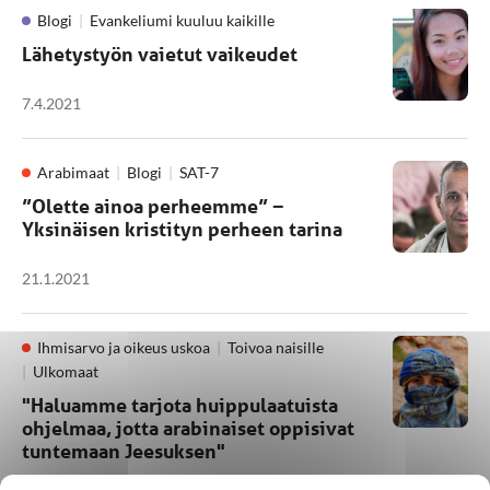
Blogi
Evankeliumi kuuluu kaikille
Lähetystyön vaietut vaikeudet
7.4.2021
Arabimaat
Blogi
SAT-7
”Olette ainoa perheemme” −
Yksinäisen kristityn perheen tarina
21.1.2021
Ihmisarvo ja oikeus uskoa
Toivoa naisille
Ulkomaat
"Haluamme tarjota huippulaatuista
ohjelmaa, jotta arabinaiset oppisivat
tuntemaan Jeesuksen"