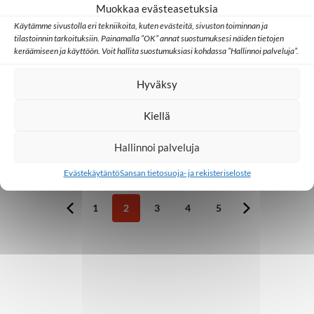
22.6.2020
Muokkaa evästeasetuksia
Käytämme sivustolla eri tekniikoita, kuten evästeitä, sivuston toiminnan ja
tilastoinnin tarkoituksiin. Painamalla ”OK” annat suostumuksesi näiden tietojen
Aasia
Ihmisarvo ja oikeus uskoa
Kiina
keräämiseen ja käyttöön. Voit hallita suostumuksiasi kohdassa ”Hallinnoi palveluja”.
Ulkomaat
Hyväksy
Kirkko kasvaa nopeasti, silti valtaosa
kiinalaisista ei ole kuullut
evankeliumia
Kiellä
Hallinnoi palveluja
18.5.2020
Evästekäytäntö
Sansan tietosuoja- ja rekisteriseloste
1
2
3
4
5