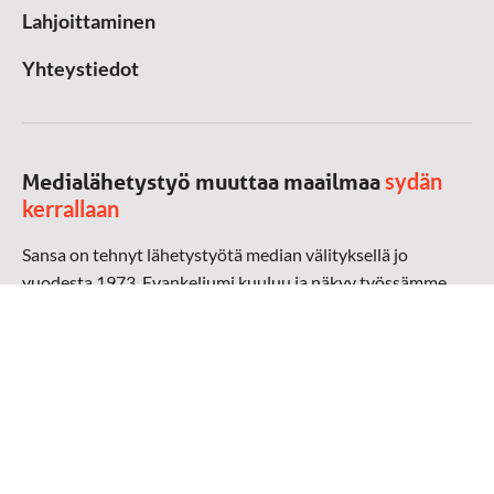
Lahjoittaminen
Yhteystiedot
sydän
Medialähetystyö muuttaa maailmaa
kerrallaan
Sansa on tehnyt lähetystyötä median välityksellä jo
vuodesta 1973. Evankeliumi kuuluu ja näkyy työssämme
radioaalloilla, televisiossa, verkossa ja sosiaalisessa
mediassa ympäri maailman. Kohtaamme ihmisen hänen
omalla kielellään, aidosti arjen keskellä.
Mediapankki
➔
Sansan materiaali
➔
Raamattu kannesta kanteen materiaali