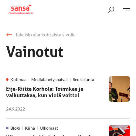
Takaisin ajankohtaista sivulle
Vainotut
Kotimaa
Medialähetyspäivät
Seurakunta
Eija-Riitta Korhola: Toimikaa ja
vaikuttakaa, kun vielä voitte!
24.9.2022
Blogi
Kiina
Ulkomaat