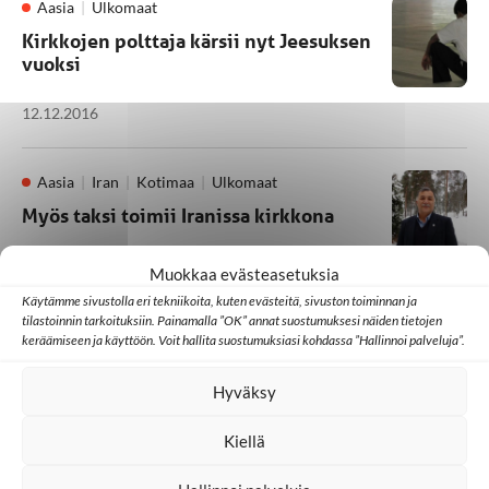
Aasia
Ulkomaat
Kirkkojen polttaja kärsii nyt Jeesuksen
vuoksi
12.12.2016
Aasia
Iran
Kotimaa
Ulkomaat
Myös taksi toimii Iranissa kirkkona
14.11.2016
Muokkaa evästeasetuksia
Käytämme sivustolla eri tekniikoita, kuten evästeitä, sivuston toiminnan ja
tilastoinnin tarkoituksiin. Painamalla ”OK” annat suostumuksesi näiden tietojen
keräämiseen ja käyttöön. Voit hallita suostumuksiasi kohdassa ”Hallinnoi palveluja”.
1
2
3
4
5
Hyväksy
Kiellä