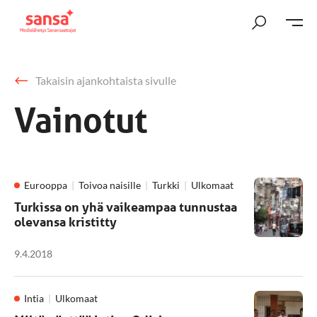
Takaisin ajankohtaista sivulle
Vainotut
Eurooppa
Toivoa naisille
Turkki
Ulkomaat
Turkissa on yhä vaikeampaa tunnustaa
olevansa kristitty
9.4.2018
Intia
Ulkomaat