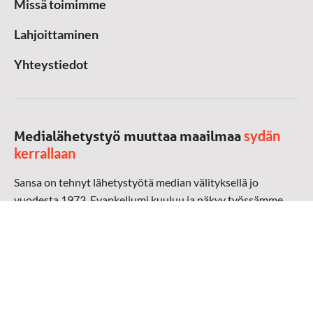
Missä toimimme
Lahjoittaminen
Yhteystiedot
sydän
Medialähetystyö muuttaa maailmaa
kerrallaan
Sansa on tehnyt lähetystyötä median välityksellä jo
vuodesta 1973. Evankeliumi kuuluu ja näkyy työssämme
radioaalloilla, televisiossa, verkossa ja sosiaalisessa
mediassa ympäri maailman. Kohtaamme ihmisen hänen
omalla kielellään, aidosti arjen keskellä.
Mediapankki