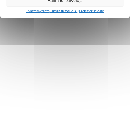
Hallinnoi palveluja
Evästekäytäntö
Sansan tietosuoja- ja rekisteriseloste