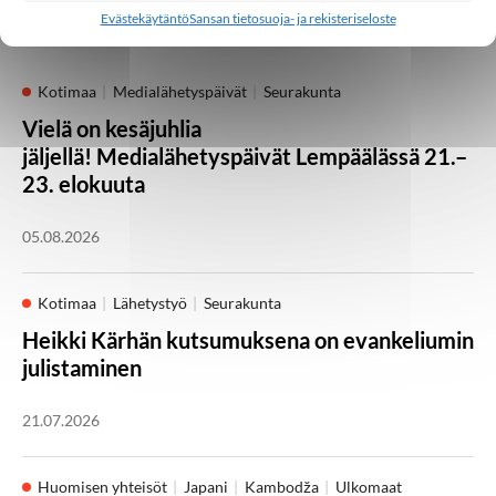
Palaa takaisin pääsivulle
Evästekäytäntö
Sansan tietosuoja- ja rekisteriseloste
Kotimaa
Medialähetyspäivät
Seurakunta
Vielä on kesäjuhlia
jäljellä! Medialähetyspäivät Lempäälässä 21.–
23. elokuuta
05.08.2026
Kotimaa
Lähetystyö
Seurakunta
Heikki Kärhän kutsumuksena on evankeliumin
julistaminen
21.07.2026
Huomisen yhteisöt
Japani
Kambodža
Ulkomaat