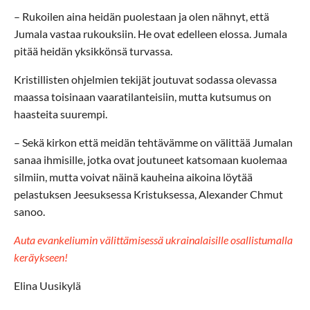
– Rukoilen aina heidän puolestaan ​​ja olen nähnyt, että
Jumala vastaa rukouksiin. He ovat edelleen elossa. Jumala
pitää heidän yksikkönsä turvassa.
Kristillisten ohjelmien tekijät joutuvat sodassa olevassa
maassa toisinaan vaaratilanteisiin, mutta kutsumus on
haasteita suurempi.
– Sekä kirkon että meidän tehtävämme on välittää Jumalan
sanaa ihmisille, jotka ovat joutuneet katsomaan kuolemaa
silmiin, mutta voivat näinä kauheina aikoina löytää
pelastuksen Jeesuksessa Kristuksessa, Alexander Chmut
sanoo.
Auta evankeliumin välittämisessä ukrainalaisille osallistumalla
keräykseen!
Elina Uusikylä