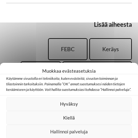
Lisää aiheesta
FEBC
Keräys
Muokkaa evästeasetuksia
Radio
Sosiaalinen media
Käytämme sivustolla eri tekniikoita, kuten evästeitä, sivuston toiminnan ja
tilastoinnin tarkoituksiin. Painamalla ”OK” annat suostumuksesi näiden tietojen
keräämiseen ja käyttöön. Voit hallita suostumuksiasi kohdassa ”Hallinnoi palveluja”.
TWR
Ukraina
Hyväksy
Kiellä
Hallinnoi palveluja