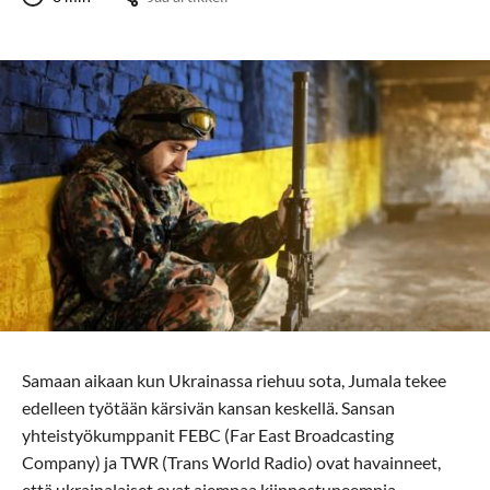
Samaan aikaan kun Ukrainassa riehuu sota, Jumala tekee
edelleen työtään kärsivän kansan keskellä. Sansan
yhteistyökumppanit FEBC (Far East Broadcasting
Company) ja TWR (Trans World Radio) ovat havainneet,
että ukrainalaiset ovat aiempaa kiinnostuneempia