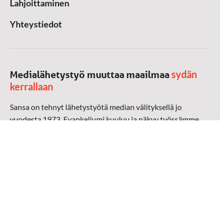
Lahjoittaminen
Yhteystiedot
sydän
Medialähetystyö muuttaa maailmaa
kerrallaan
Sansa on tehnyt lähetystyötä median välityksellä jo
vuodesta 1973. Evankeliumi kuuluu ja näkyy työssämme
radioaalloilla, televisiossa, verkossa ja sosiaalisessa
mediassa ympäri maailman. Kohtaamme ihmisen hänen
omalla kielellään, aidosti arjen keskellä.
Mediapankki
➔
Sansan materiaali
➔
Raamattu kannesta kanteen materiaali