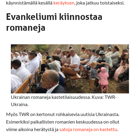
käynnistämällä kesällä
keräyksen
, joka jatkuu toistaiseksi.
Evankeliumi kiinnostaa
romaneja
Ukrainan romaneja kastetilaisuudessa. Kuva: TWR-
Ukraina.
Myös TWR on kertonut rohkaisevia uutisia Ukrainasta.
Esimerkiksi paikallisten romanien keskuudessa on ollut
viime aikoina herätystä ja
satoja romaneja on kastettu
.