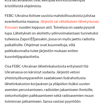
kristillisistä ohjelmista.
FEBC-Ukraina iloitsee uusista mahdollisuuksista julistaa
evankeliumia maassa.
Järjestö sai väliaikaisen lähetysluvan
Kiovaan
vuoden loppuun asti. Toiveissa on saada pysyvä
lupa. Lähetykset on aloitettu ydinvoimalastaan tunnetuksi
tulleessa Zaporižžjassakin, jossa on myös jaettu radioita
paikallisille. Ohjelmat ovat kuunneltuja, sillä
paikkakunnalta tulee järjestön mukaan eniten
kuuntelijapalautteita.
Osa FEBC-Ukrainan lähetinkalustosta erityisesti Itä-
Ukrainassa on kärsinyt sodasta. Järjestö vetosi
yhteistyökumppaneihin saadakseen lisärahoitusta
lähetinkaluston korjauksen ja ylläpidon lisäksi uusien
asemien perustamiseen, radioiden jakamiseen ihmisille,
sielunhoitajien palkkaamiseen sekä radioasemien muun
toiminnan jatkamiseen. Sansa vastasi pyyntöön