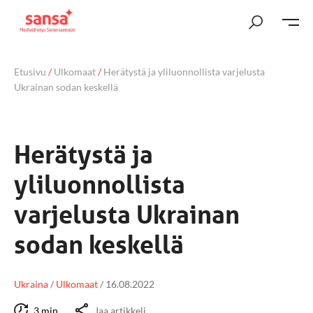
Etusivu
/
Ulkomaat
/
Herätystä ja yliluonnollista varjelusta
Ukrainan sodan keskellä
Herätystä ja
yliluonnollista
varjelusta Ukrainan
sodan keskellä
Ukraina
/
Ulkomaat
/
16.08.2022
3 min
Jaa artikkeli