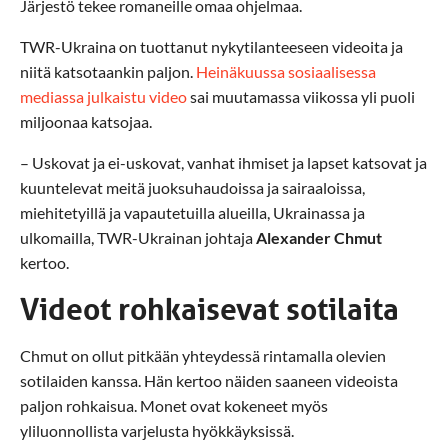
Järjestö tekee romaneille omaa ohjelmaa.
TWR-Ukraina on tuottanut nykytilanteeseen videoita ja
niitä katsotaankin paljon.
Heinäkuussa sosiaalisessa
mediassa julkaistu video
sai muutamassa viikossa yli puoli
miljoonaa katsojaa.
– Uskovat ja ei-uskovat, vanhat ihmiset ja lapset katsovat ja
kuuntelevat meitä juoksuhaudoissa ja sairaaloissa,
miehitetyillä ja vapautetuilla alueilla, Ukrainassa ja
ulkomailla, TWR-Ukrainan johtaja
Alexander Chmut
kertoo.
Videot rohkaisevat sotilaita
Chmut on ollut pitkään yhteydessä rintamalla olevien
sotilaiden kanssa. Hän kertoo näiden saaneen videoista
paljon rohkaisua. Monet ovat kokeneet myös
yliluonnollista varjelusta hyökkäyksissä.